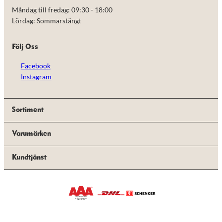
taget ska
Måndag till fredag: 09:30 - 18:00
fungera.
Lördag: Sommarstängt
Statistik
Följ Oss
För att vi ska
kunna
Facebook
förbättra
hemsidans
Instagram
funktionalitet
och
uppbyggnad,
baserat på
Sortiment
hur hemsidan
används.
Varumärken
Kundtjänst
Upplevelse
För att vår
hemsida ska
prestera så
bra som
möjligt under
ditt besök.
Om du nekar