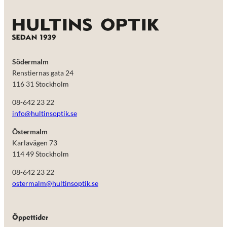
Södermalm
Renstiernas gata 24
116 31 Stockholm
08-642 23 22
info@hultinsoptik.se
Östermalm
Karlavägen 73
114 49 Stockholm
Nödvändiga
Dessa kakor
08-642 23 22
går inte att
ostermalm@hultinsoptik.se
välja bort.
De behövs
för att
hemsidan
Öppettider
över huvud