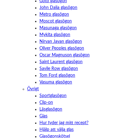
Götti glasögon
John Dalia glasögon
Metro glasögon
Moscot glasögon
Masunaga glasögon
Mykita glasögon
Nirvan Javan glasögon
Oliver Peoples glasögon
Oscar Magnuson glasögon
Saint Laurent glasögon
Savile Row glasögon
Tom Ford glasögon
Vasuma glasögon
Övrigt
Sportglasögon
Clip-on
Läsglasögon
Glas
Hur tyder jag mitt recept?
Hjälp att välja glas
Glasögonskötsel