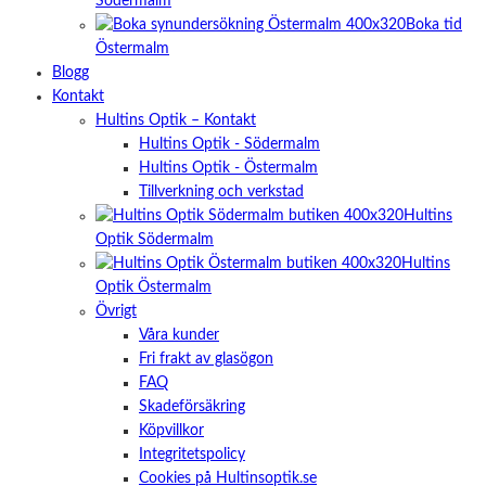
Södermalm
Boka tid
Östermalm
Blogg
Kontakt
Hultins Optik – Kontakt
Hultins Optik - Södermalm
Hultins Optik - Östermalm
Tillverkning och verkstad
Hultins
Optik Södermalm
Hultins
Optik Östermalm
Övrigt
Våra kunder
Fri frakt av glasögon
FAQ
Skadeförsäkring
Köpvillkor
Integritetspolicy
Cookies på Hultinsoptik.se