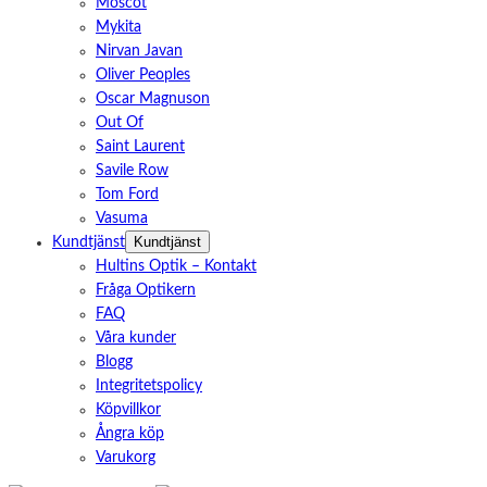
Moscot
Mykita
Nirvan Javan
Oliver Peoples
Oscar Magnuson
Out Of
Saint Laurent
Savile Row
Tom Ford
Vasuma
Kundtjänst
Kundtjänst
Hultins Optik – Kontakt
Fråga Optikern
FAQ
Våra kunder
Blogg
Integritetspolicy
Köpvillkor
Ångra köp
Varukorg