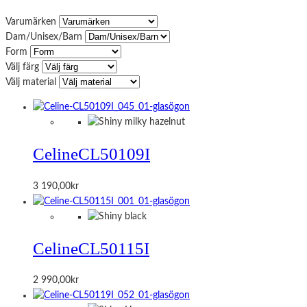
Varumärken
Dam/Unisex/Barn
Form
Välj färg
Välj material
Celine
CL50109I
3 190,00
kr
Celine
CL50115I
2 990,00
kr