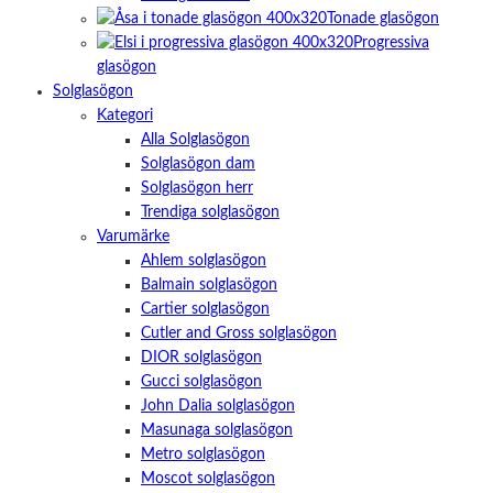
Tonade glasögon
Progressiva
glasögon
Solglasögon
Kategori
Alla Solglasögon
Solglasögon dam
Solglasögon herr
Trendiga solglasögon
Varumärke
Ahlem solglasögon
Balmain solglasögon
Cartier solglasögon
Cutler and Gross solglasögon
DIOR solglasögon
Gucci solglasögon
John Dalia solglasögon
Masunaga solglasögon
Metro solglasögon
Moscot solglasögon