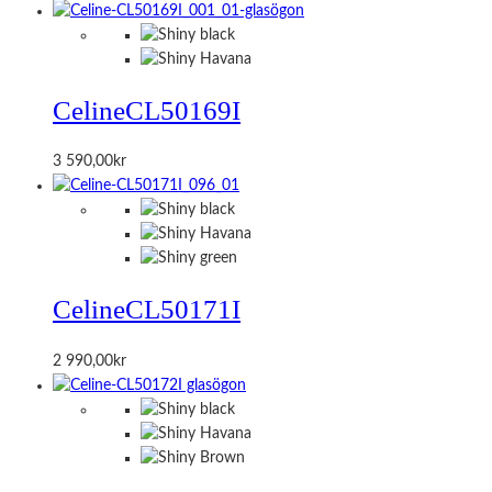
Celine
CL50169I
3 590,00
kr
Celine
CL50171I
2 990,00
kr