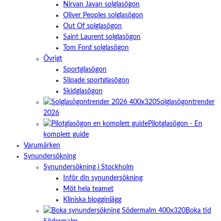
Nirvan Javan solglasögon
Oliver Peoples solglasögon
Out Of solglasögon
Saint Laurent solglasögon
Tom Ford solglasögon
Övrigt
Sportglasögon
Slipade sportglasögon
Skidglasögon
Solglasögontrender
2026
Pilotglasögon - En
komplett guide
Varumärken
Synundersökning
Synundersökning i Stockholm
Inför din synundersökning
Möt hela teamet
Kliniska blogginlägg
Boka tid