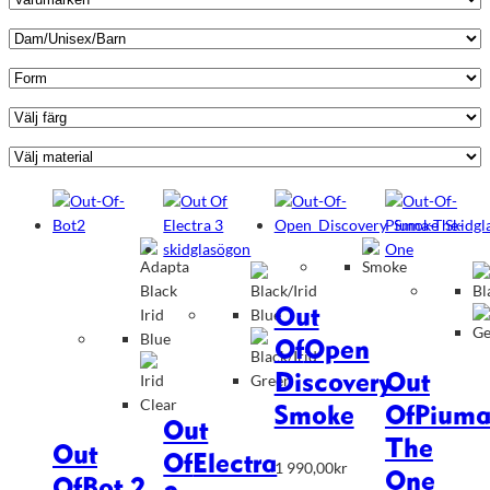
Out
Of
Open
Discovery
Out
Smoke
Of
Pium
Out
The
Out
Of
Electra
1 990,00
kr
One
Of
Bot 2