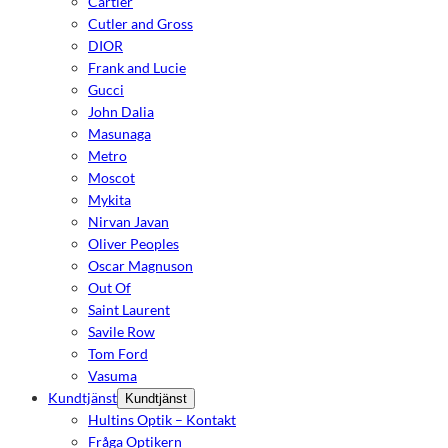
Cartier
Cutler and Gross
DIOR
Frank and Lucie
Gucci
John Dalia
Masunaga
Metro
Moscot
Mykita
Nirvan Javan
Oliver Peoples
Oscar Magnuson
Out Of
Saint Laurent
Savile Row
Tom Ford
Vasuma
Kundtjänst
Kundtjänst
Hultins Optik – Kontakt
Fråga Optikern