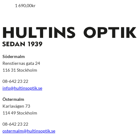
1 690,00
kr
Södermalm
Renstiernas gata 24
116 31 Stockholm
08-642 23 22
info@hultinsoptik.se
Östermalm
Karlavägen 73
114 49 Stockholm
08-642 23 22
ostermalm@hultinsoptik.se