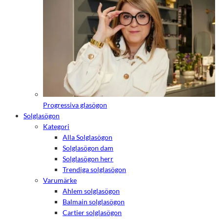
de här
kakorna
kommer viss
funktionalitet
att försvinna
från
hemsidan.
Marknadsföring
Genom att dela
med dig av dina
Progressiva glasögon
intressen och ditt
Solglasögon
beteende när du
Kategori
surfar ökar du
chansen att få se
Alla Solglasögon
personligt
Solglasögon dam
anpassat innehåll
Solglasögon herr
och erbjudanden.
Trendiga solglasögon
Varumärke
Ahlem solglasögon
Balmain solglasögon
Cartier solglasögon