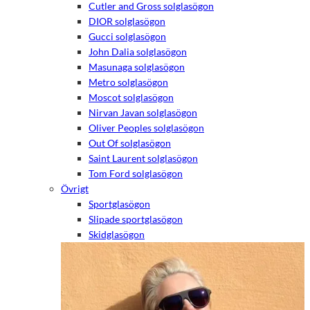
Cutler and Gross solglasögon
DIOR solglasögon
Gucci solglasögon
John Dalia solglasögon
Masunaga solglasögon
Metro solglasögon
Moscot solglasögon
Nirvan Javan solglasögon
Oliver Peoples solglasögon
Out Of solglasögon
Saint Laurent solglasögon
Tom Ford solglasögon
Övrigt
Sportglasögon
Slipade sportglasögon
Skidglasögon