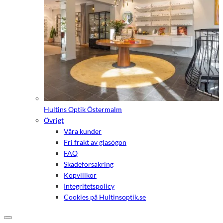
Hultins Optik Östermalm
Övrigt
Våra kunder
Fri frakt av glasögon
FAQ
Skadeförsäkring
Köpvillkor
Integritetspolicy
Cookies på Hultinsoptik.se