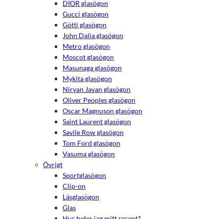
DIOR glasögon
Gucci glasögon
Götti glasögon
John Dalia glasögon
Metro glasögon
Moscot glasögon
Masunaga glasögon
Mykita glasögon
Nirvan Javan glasögon
Oliver Peoples glasögon
Oscar Magnuson glasögon
Saint Laurent glasögon
Savile Row glasögon
Tom Ford glasögon
Nödvändiga
Vasuma glasögon
Dessa kakor
Övrigt
går inte att
Sportglasögon
välja bort.
Clip-on
De behövs
för att
Läsglasögon
hemsidan
Glas
över huvud
Hur tyder jag mitt recept?