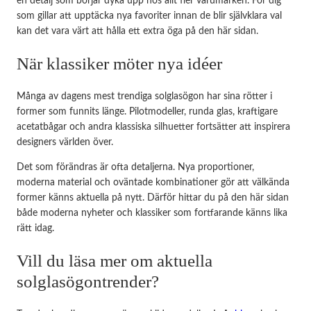
en detalj som börjar dyka upp hos allt fler varumärken. För dig
som gillar att upptäcka nya favoriter innan de blir självklara val
kan det vara värt att hålla ett extra öga på den här sidan.
När klassiker möter nya idéer
Många av dagens mest trendiga solglasögon har sina rötter i
former som funnits länge. Pilotmodeller, runda glas, kraftigare
acetatbågar och andra klassiska silhuetter fortsätter att inspirera
designers världen över.
Det som förändras är ofta detaljerna. Nya proportioner,
moderna material och oväntade kombinationer gör att välkända
former känns aktuella på nytt. Därför hittar du på den här sidan
både moderna nyheter och klassiker som fortfarande känns lika
rätt idag.
Vill du läsa mer om aktuella
solglasögontrender?