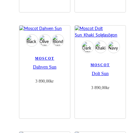
besök. Om
du nekar de
här kakorna
kommer viss
funktionalitet
att försvinna
från
hemsidan.
Marknadsföring
MOSCOT
Genom att dela
MOSCOT
Dahven Sun
med dig av dina
intressen och
Dolt Sun
ditt beteende
3 890,00
kr
när du surfar
3 890,00
kr
ökar du chansen
att få se
personligt
anpassat innehåll
och erbjudanden.