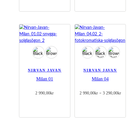
NIRVAN JAVAN
NIRVAN JAVAN
Milan 01
Milan 04
2 990,00
kr
2 990,00
kr
3 290,00
kr
Prisint
–
2
990,00
till
3
290,00