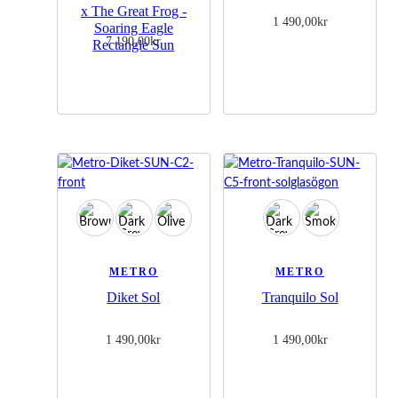
x The Great Frog -
1 490,00
kr
Soaring Eagle
7 190,00
kr
Rectangle Sun
METRO
METRO
Diket Sol
Tranquilo Sol
1 490,00
kr
1 490,00
kr