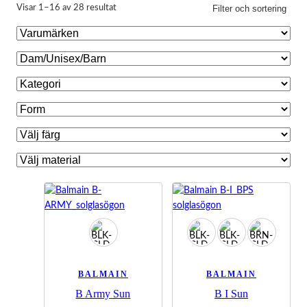
Filter och sortering
Visar 1–16 av 28 resultat
Nödvändiga
Dessa kakor
går inte att
välja bort.
De behövs
för att
BALMAIN
BALMAIN
hemsidan
B Army Sun
B I Sun
över huvud