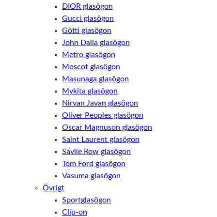
DIOR glasögon
Gucci glasögon
Götti glasögon
John Dalia glasögon
Metro glasögon
Moscot glasögon
Masunaga glasögon
Mykita glasögon
Nirvan Javan glasögon
Oliver Peoples glasögon
Oscar Magnuson glasögon
Saint Laurent glasögon
Savile Row glasögon
Tom Ford glasögon
Vasuma glasögon
Övrigt
Sportglasögon
Clip-on