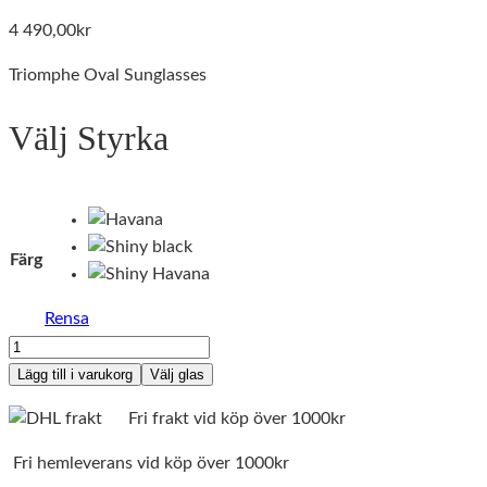
4 490,00
kr
Triomphe Oval Sunglasses
Välj Styrka
Färg
Rensa
Celine
CL40238U
Lägg till i varukorg
Välj glas
TRIOMPHE
Fri frakt vid köp över 1000kr
08
mängd
Fri hemleverans vid köp över 1000kr