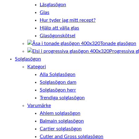
Läsglasögon
Glas
Hur tyder jag mitt recept?
Hjälp att välja glas
Glasögonskötsel
Tonade glasögon
Progressiva g
Solglasögon
Kategori
Alla Solglasögon
Solglasögon dam
Solglasögon herr
Trendiga solglasögon
Varumärke
Ahlem solglasögon
Balmain solglasögon
Cartier solglasögon
Cutler and Gross solglasögon