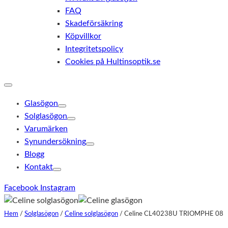
FAQ
Skadeförsäkring
Köpvillkor
Integritetspolicy
Cookies på Hultinsoptik.se
Glasögon
Solglasögon
Varumärken
Synundersökning
Blogg
Kontakt
Facebook
Instagram
Hem
/
Solglasögon
/
Celine solglasögon
/
Celine CL40238U TRIOMPHE 08