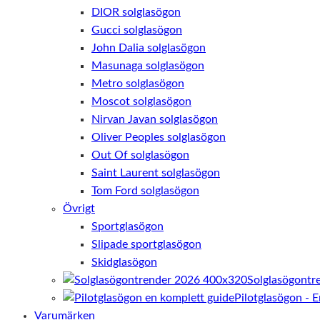
DIOR solglasögon
Gucci solglasögon
John Dalia solglasögon
Masunaga solglasögon
Metro solglasögon
Moscot solglasögon
Nirvan Javan solglasögon
Oliver Peoples solglasögon
Out Of solglasögon
Saint Laurent solglasögon
Tom Ford solglasögon
Övrigt
Sportglasögon
Slipade sportglasögon
Skidglasögon
Solglasögontr
Pilotglasögon - 
Varumärken