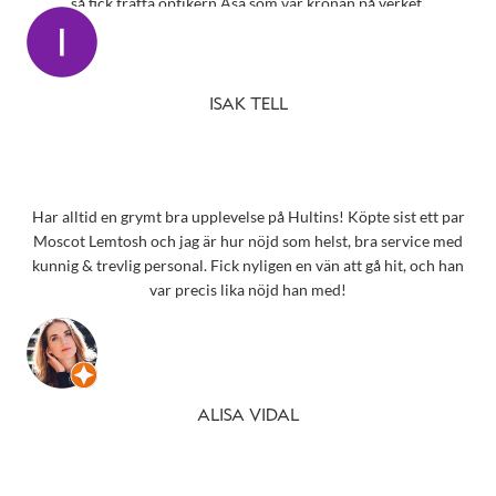
så fick träffa optikern Åsa som var kronan på verket.
ISAK TELL
Har alltid en grymt bra upplevelse på Hultins! Köpte sist ett par
Moscot Lemtosh och jag är hur nöjd som helst, bra service med
kunnig & trevlig personal. Fick nyligen en vän att gå hit, och han
var precis lika nöjd han med!
ALISA VIDAL