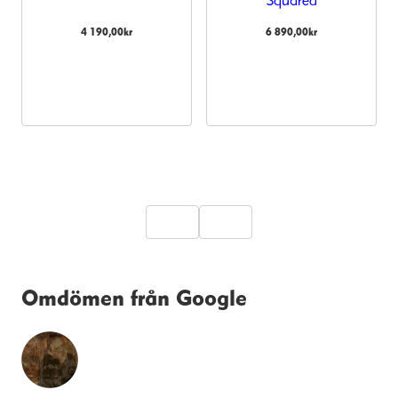
Squared
4 190,00
kr
6 890,00
kr
Omdömen från Google