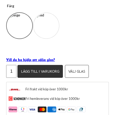
Färg
Vill du ha hjälp att välja glas?
Nirvan
LÄGG TILL I VARUKORG
VÄLJ GLAS
Javan
Paris
Nödvändiga
04
Dessa kakor
Fri frakt vid köp över 1000kr
går inte att
mängd
välja bort.
De behövs
Fri hemleverans vid köp över 1000kr
för att
hemsidan
över huvud