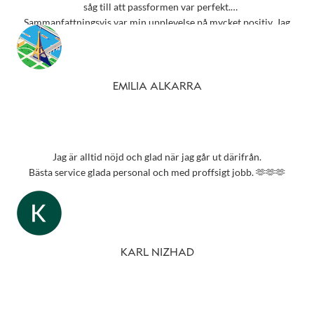
såg till att passformen var perfekt.
Sammanfattningsvis var min upplevelse på mycket positiv. Jag
rekommenderar starkt detta ställe till alla som behöver
synundersökning eller nya glasögon.
Tack 💗
EMILIA ALKARRA
Jag är alltid nöjd och glad när jag går ut därifrån.
Bästa service glada personal och med proffsigt jobb. 🫶🫶🫶
KARL NIZHAD