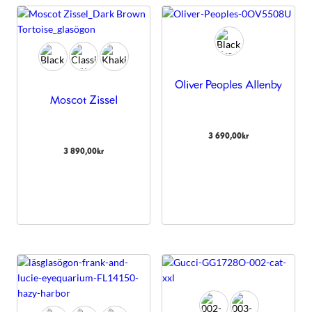
Oliver Peoples Allenby
Moscot Zissel
3 690,00
kr
3 890,00
kr