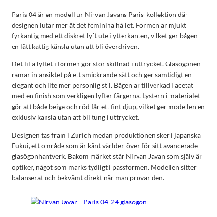
Paris 04 är en modell ur Nirvan Javans Paris-kollektion där
designen lutar mer åt det feminina hållet. Formen är mjukt
fyrkantig med ett diskret lyft ute i ytterkanten, vilket ger bågen
en lätt kattig känsla utan att bli överdriven.
Det lilla lyftet i formen gör stor skillnad i uttrycket. Glasögonen
ramar in ansiktet på ett smickrande sätt och ger samtidigt en
elegant och lite mer personlig stil. Bågen är tillverkad i acetat
med en finish som verkligen lyfter färgerna. Lystern i materialet
gör att både beige och röd får ett fint djup, vilket ger modellen en
exklusiv känsla utan att bli tung i uttrycket.
Designen tas fram i Zürich medan produktionen sker i japanska
Fukui, ett område som är känt världen över för sitt avancerade
glasögonhantverk. Bakom märket står Nirvan Javan som själv är
optiker, något som märks tydligt i passformen. Modellen sitter
balanserat och bekvämt direkt när man provar den.