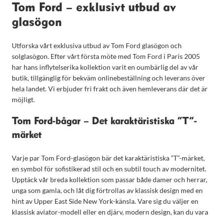
Tom Ford – exklusivt utbud av
glasögon
Utforska vårt exklusiva utbud av Tom Ford glasögon och
solglasögon. Efter vårt första möte med Tom Ford i Paris 2005
har hans inflytelserika kollektion varit en oumbärlig del av vår
butik, tillgänglig för bekväm onlinebeställning och leverans över
hela landet. Vi erbjuder fri frakt och även hemleverans där det är
möjligt.
Tom Ford-bågar – Det karaktäristiska ”T”-
märket
Varje par Tom Ford-glasögon bär det karaktäristiska ”T”-märket,
en symbol för sofistikerad stil och en subtil touch av modernitet.
Upptäck vår breda kollektion som passar både damer och herrar,
unga som gamla, och låt dig förtrollas av klassisk design med en
hint av Upper East Side New York-känsla. Vare sig du väljer en
klassisk aviator-modell eller en djärv, modern design, kan du vara