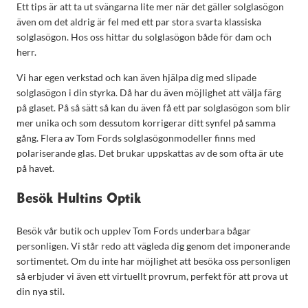
Ett tips är att ta ut svängarna lite mer när det gäller solglasögon
även om det aldrig är fel med ett par stora svarta klassiska
solglasögon. Hos oss hittar du solglasögon både för dam och
herr.
Vi har egen verkstad och kan även hjälpa dig med slipade
solglasögon i din styrka. Då har du även möjlighet att välja färg
på glaset. På så sätt så kan du även få ett par solglasögon som blir
mer unika och som dessutom korrigerar ditt synfel på samma
gång. Flera av Tom Fords solglasögonmodeller finns med
polariserande glas. Det brukar uppskattas av de som ofta är ute
på havet.
Besök Hultins Optik
Besök vår butik och upplev Tom Fords underbara bågar
personligen. Vi står redo att vägleda dig genom det imponerande
sortimentet. Om du inte har möjlighet att besöka oss personligen
så erbjuder vi även ett virtuellt provrum, perfekt för att prova ut
din nya stil.