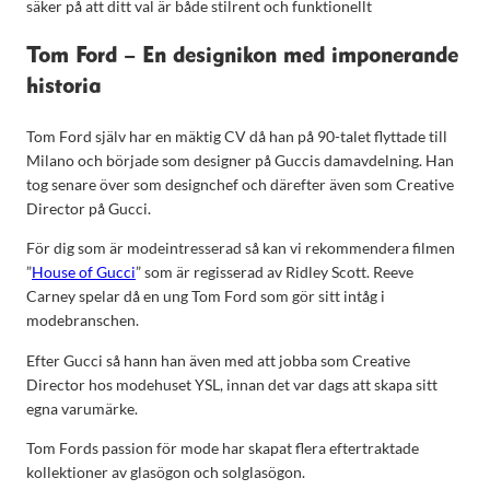
säker på att ditt val är både stilrent och funktionellt
Tom Ford – En designikon med imponerande
historia
Tom Ford själv har en mäktig CV då han på 90-talet flyttade till
Milano och började som designer på Guccis damavdelning. Han
tog senare över som designchef och därefter även som Creative
Director på Gucci.
För dig som är modeintresserad så kan vi rekommendera filmen
”
House of Gucci
” som är regisserad av Ridley Scott. Reeve
Carney spelar då en ung Tom Ford som gör sitt intåg i
modebranschen.
Efter Gucci så hann han även med att jobba som Creative
Director hos modehuset YSL, innan det var dags att skapa sitt
egna varumärke.
Tom Fords passion för mode har skapat flera eftertraktade
kollektioner av glasögon och solglasögon.