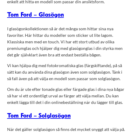
enkelt att hitta en modell som passar din ansiktsform.
Tom Ford – Glasögon
I glasögonkollektionen så är det många som hittar sina nya
favoriter. Här hittar du modeller som sticker ut lite lagom.
Klassiska men med en touch. Vi har ett stort utbud av olika
premiumglas och hjälper dig med glasögonglas i din styrka men
det går självklart även bra att endast beställa bågen.
Vi kan hjälpa dig med fotokromatiska glas (färgskiftande), på så
sätt kan du använda dina glasögon även som solglasögon. Tänk i
så fall även på att välja en modell som passar som solglasögon.
Om du är ute efter tonade glas eller färgade glas i dina nya bågar
så har vi ett ordentligt urval av färger att välja mellan. Du kan
enkelt lägga till det i din onlinebeställning när du lägger till glas.
Tom Ford – Solglasögon
När det gäller solglasögon så finns det mycket snyggt att välja på.