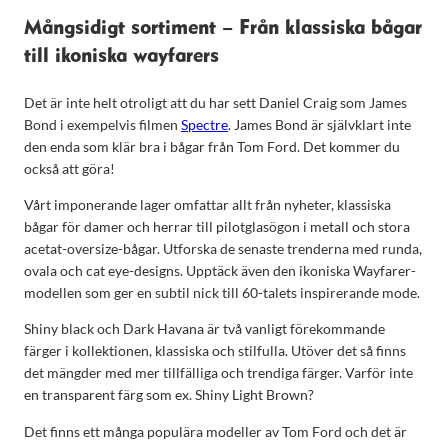
Mångsidigt sortiment – Från klassiska bågar
till ikoniska wayfarers
Det är inte helt otroligt att du har sett Daniel Craig som James
Bond i exempelvis filmen
Spectre
. James Bond är självklart inte
den enda som klär bra i bågar från Tom Ford. Det kommer du
också att göra!
Vårt imponerande lager omfattar allt från nyheter, klassiska
bågar för damer och herrar till pilotglasögon i metall och stora
acetat-oversize-bågar. Utforska de senaste trenderna med runda,
ovala och cat eye-designs. Upptäck även den ikoniska Wayfarer-
modellen som ger en subtil nick till 60-talets inspirerande mode.
Shiny black och Dark Havana är två vanligt förekommande
färger i kollektionen, klassiska och stilfulla. Utöver det så finns
det mängder med mer tillfälliga och trendiga färger. Varför inte
en transparent färg som ex. Shiny Light Brown?
Det finns ett många populära modeller av Tom Ford och det är