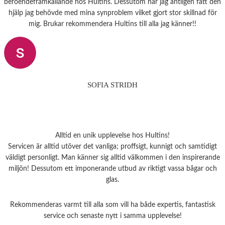
beroendeframkallande hos Hultins. Dessutom har jag äntligen fått den
hjälp jag behövde med mina synproblem vilket gjort stor skillnad för
mig. Brukar rekommendera Hultins till alla jag känner!!
SOFIA STRIDH
Alltid en unik upplevelse hos Hultins!
Servicen är alltid utöver det vanliga; proffsigt, kunnigt och samtidigt
väldigt personligt. Man känner sig alltid välkommen i den inspirerande
miljön! Dessutom ett imponerande utbud av riktigt vassa bågar och
glas.
Rekommenderas varmt till alla som vill ha både expertis, fantastisk
service och senaste nytt i samma upplevelse!