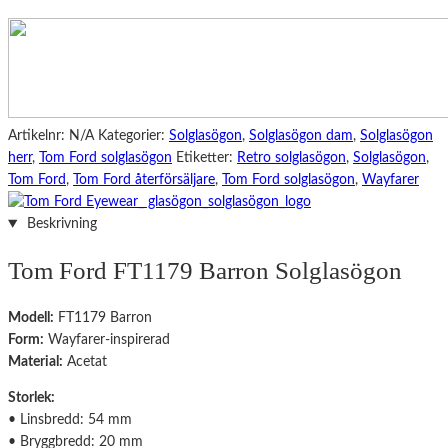
Artikelnr:
N/A
Kategorier:
Solglasögon
,
Solglasögon dam
,
Solglasögon
herr
,
Tom Ford solglasögon
Etiketter:
Retro solglasögon
,
Solglasögon
,
Tom Ford
,
Tom Ford återförsäljare
,
Tom Ford solglasögon
,
Wayfarer
Beskrivning
Tom Ford FT1179 Barron Solglasögon
Modell:
FT1179 Barron
Form:
Wayfarer-inspirerad
Material:
Acetat
Storlek:
• Linsbredd: 54 mm
• Bryggbredd: 20 mm