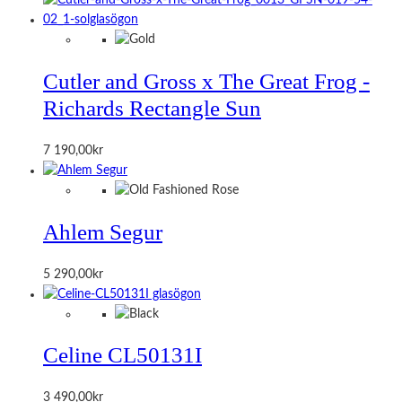
Cutler and Gross x The Great Frog -
Richards Rectangle Sun
7 190,00
kr
Ahlem Segur
5 290,00
kr
Celine CL50131I
3 490,00
kr