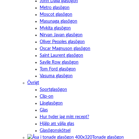
John Dalia glasögon
Metro glasögon
Moscot glasögon
Masunaga glasögon
Mykita glasögon
Nirvan Javan glasögon
Oliver Peoples glasögon
Oscar Magnuson glasögon
Saint Laurent glasögon
Savile Row glasögon
Tom Ford glasögon
Vasuma glasögon
Övrigt
Sportglasögon
Clip-on
Läsglasögon
Glas
Hur tyder jag mitt recept?
Hjälp att välja glas
Glasögonskötsel
Tonade glasögon