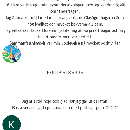
förklara varje steg under synundersökningen, och jag kände mig väl
omhändertagen.
Jag är mycket nöjd med mina nya glasögon. Glasögonbågarna är av
hög kvalitet och mycket bekväma att bära.
Jag vill särskilt tacka Elsi som hjälpte mig att välja rätt bågar och såg
till att passformen var perfekt.
Sammanfattningsvis var min upplevelse på mycket positiv. Jag
rekommenderar starkt detta ställe till alla som behöver
synundersökning eller nya glasögon.
Tack 💗
EMILIA ALKARRA
Jag är alltid nöjd och glad när jag går ut därifrån.
Bästa service glada personal och med proffsigt jobb. 🫶🫶🫶