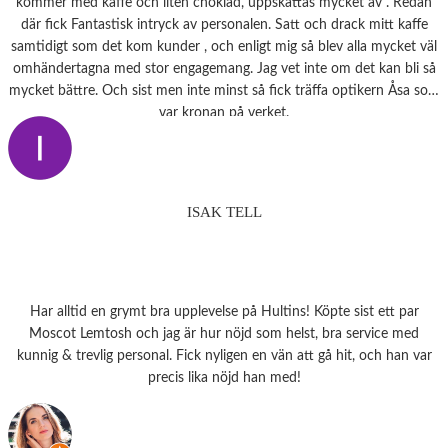
kommer med kaffe och liten choklad, uppskattas mycket av . Redan
där fick Fantastisk intryck av personalen. Satt och drack mitt kaffe
samtidigt som det kom kunder , och enligt mig så blev alla mycket väl
omhändertagna med stor engagemang. Jag vet inte om det kan bli så
mycket bättre. Och sist men inte minst så fick träffa optikern Åsa som
var kronan på verket.
ISAK TELL
Har alltid en grymt bra upplevelse på Hultins! Köpte sist ett par
Moscot Lemtosh och jag är hur nöjd som helst, bra service med
kunnig & trevlig personal. Fick nyligen en vän att gå hit, och han var
precis lika nöjd han med!