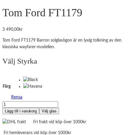
Tom Ford FT1179
3 490,00
kr
Tom Ford FT1179 Barron solglasögon är en lyxig tolkning av den
klassiska wayfarer-modellen.
Välj Styrka
Färg
Rensa
Tom
Ford
Lägg till i varukorg
Välj glas
FT1179
Fri frakt vid köp över 1000kr
mängd
Fri hemleverans vid köp över 1000kr