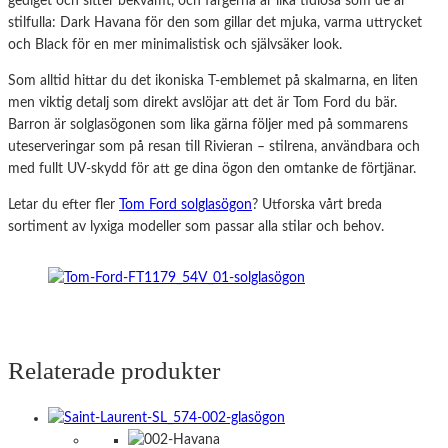
gediget och sitter bekvämt, och färgerna är lika tidlösa som de är
stilfulla: Dark Havana för den som gillar det mjuka, varma uttrycket
och Black för en mer minimalistisk och självsäker look.
Som alltid hittar du det ikoniska T-emblemet på skalmarna, en liten
men viktig detalj som direkt avslöjar att det är Tom Ford du bär.
Barron är solglasögonen som lika gärna följer med på sommarens
uteserveringar som på resan till Rivieran – stilrena, användbara och
med fullt UV-skydd för att ge dina ögon den omtanke de förtjänar.
Letar du efter fler
Tom Ford solglasögon
? Utforska vårt breda
sortiment av lyxiga modeller som passar alla stilar och behov.
Relaterade produkter