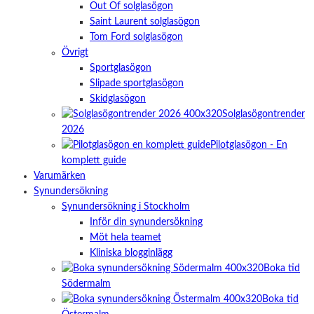
Out Of solglasögon
Saint Laurent solglasögon
Tom Ford solglasögon
Övrigt
Sportglasögon
Slipade sportglasögon
Skidglasögon
Solglasögontrender
2026
Pilotglasögon - En
komplett guide
Varumärken
Synundersökning
Synundersökning i Stockholm
Inför din synundersökning
Möt hela teamet
Kliniska blogginlägg
Boka tid
Södermalm
Boka tid