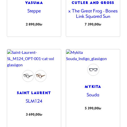
VASUMA
CUTLER AND GROSS
Steppe
x The Great Frog - Bones
Link Squared Sun
2 890,00
kr
7 390,00
kr
MYKITA
SAINT LAURENT
Souda
SLM124
5 390,00
kr
3 690,00
kr