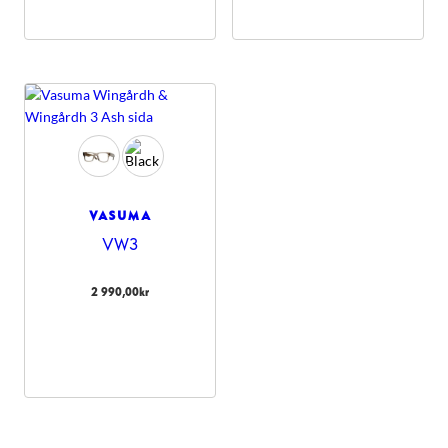
VASUMA
VW3
2 990,00
kr