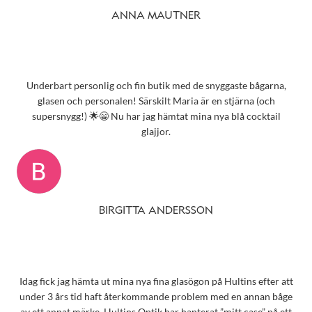
ANNA MAUTNER
Underbart personlig och fin butik med de snyggaste bågarna,
glasen och personalen! Särskilt Maria är en stjärna (och
supersnygg!) 🌟😁 Nu har jag hämtat mina nya blå cocktail
glajjor.
BIRGITTA ANDERSSON
Idag fick jag hämta ut mina nya fina glasögon på Hultins efter att
under 3 års tid haft återkommande problem med en annan båge
av ett annat märke. Hultins Optik har hanterat ”mitt case” på ett