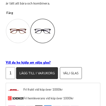
taget ska
är lätt att bära och kombinera.
fungera.
Färg
Statistik
För att vi ska
kunna
förbättra
hemsidans
funktionalitet
och
uppbyggnad,
baserat på
hur hemsidan
används.
Vill du ha hjälp att välja glas?
Oscar
LÄGG TILL I VARUKORG
VÄLJ GLAS
Magnuson
Upplevelse
Marcel
För att vår
hemsida ska
mängd
prestera så
Fri frakt vid köp över 1000kr
bra som
möjligt under
Fri hemleverans vid köp över 1000kr
ditt besök.
Om du nekar