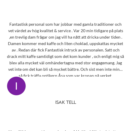
Fantastisk personal som har jobbar med gamla traditioner och
vet värdet av hög kvalitet & service . Var 20 min tidigare på plats
,en trevlig dam frågar om jag vill ha nått att dricka under tiden .
Damen kommer med kaffe och liten choklad, uppskattas mycket
av . Redan där fick Fantastisk intryck av personalen. Satt och
drack mitt kaffe samtidigt som det kom kunder , och enligt mig så
blev alla mycket väl omhändertagna med stor engagemang. Jag
vet inte om det kan bli så mycket bättre. Och sist men inte minst
så fick träffa optikern Åsa som var kronan på verket.
ISAK TELL