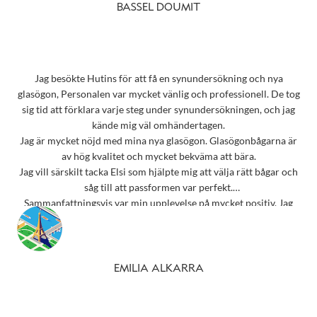
BASSEL DOUMIT
Jag besökte Hutins för att få en synundersökning och nya
glasögon, Personalen var mycket vänlig och professionell. De tog
sig tid att förklara varje steg under synundersökningen, och jag
kände mig väl omhändertagen.
Jag är mycket nöjd med mina nya glasögon. Glasögonbågarna är
av hög kvalitet och mycket bekväma att bära.
Jag vill särskilt tacka Elsi som hjälpte mig att välja rätt bågar och
såg till att passformen var perfekt.
Sammanfattningsvis var min upplevelse på mycket positiv. Jag
rekommenderar starkt detta ställe till alla som behöver
synundersökning eller nya glasögon.
Tack 💗
EMILIA ALKARRA