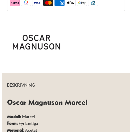
de här
kakorna
kommer viss
funktionalitet
att försvinna
från
hemsidan.
Marknadsföring
Genom att dela
med dig av dina
intressen och ditt
beteende när du
surfar ökar du
chansen att få se
BESKRIVNING
personligt
anpassat innehåll
och erbjudanden.
Oscar Magnuson Marcel
Marcel
Modell:
Fyrkantiga
Form:
Acetat
Material: