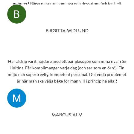
minuter! Bågarna ser ut som nya och dessutom fick jag helt
oväntat en underbar gåva – ett sprillans nytt fodral från samma
märke som mina solglasögon! Vilken fantastisk service! Kommer
aldrig att glömma det otroligt fina bemötandet.
Snart behöver jag boka tid för en synundersökning och jag vet
BIRGITTA WIDLUND
precis vart jag ska vända mig!
Har aldrig varit nöjdare med ett par glasögon som mina nya från
Hultins. Får komplimanger varje dag (och ser som en örn!). Fin
miljö och supertrevlig, kompetent personal. Det enda problemet
är när man ska välja båge för man vill i princip ha alla!!
MARCUS ALM