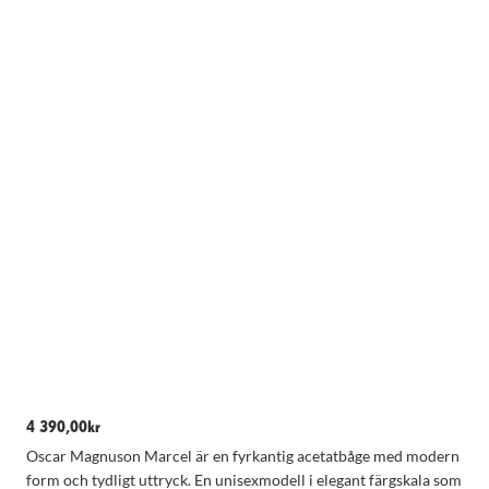
Nödvändiga
Dessa kakor
går inte att
välja bort.
De behövs
4 390,00
kr
för att
hemsidan
Oscar Magnuson Marcel är en fyrkantig acetatbåge med modern
över huvud
form och tydligt uttryck. En unisexmodell i elegant färgskala som