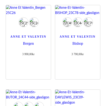
besök. Om
du nekar de
här kakorna
kommer viss
funktionalitet
att försvinna
från
hemsidan.
ANNE ET VALENTIN
ANNE ET VALENTIN
Bergen
Bishop
Marknadsföring
Genom att dela
med dig av dina
3 990,00
kr
3 790,00
kr
intressen och
ditt beteende
när du surfar
ökar du chansen
att få se
personligt
anpassat innehåll
och erbjudanden.