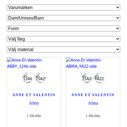
Nödvändiga
Dessa kakor
ANNE ET VALENTIN
ANNE ET VALENTIN
går inte att
Abby
Abira
välja bort.
De behövs
för att
2 390,00
kr
2 390,00
kr
hemsidan
över huvud