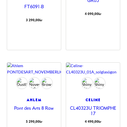
GR05
FT6091-B
4 090,00
kr
3 290,00
kr
AHLEM
CELINE
Pont des Arts 8 Raw
CL40323U TRIOMPHE
17
5 290,00
kr
4 490,00
kr