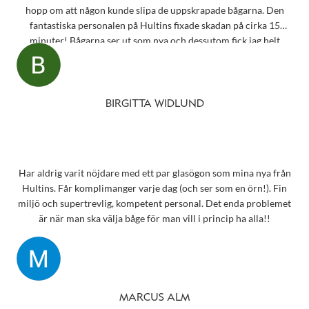
hopp om att någon kunde slipa de uppskrapade bågarna. Den
fantastiska personalen på Hultins fixade skadan på cirka 15
minuter! Bågarna ser ut som nya och dessutom fick jag helt
oväntat en underbar gåva – ett sprillans nytt fodral från samma
märke som mina solglasögon! Vilken fantastisk service! Kommer
aldrig att glömma det otroligt fina bemötandet.
Snart behöver jag boka tid för en synundersökning och jag vet
BIRGITTA WIDLUND
precis vart jag ska vända mig!
Har aldrig varit nöjdare med ett par glasögon som mina nya från
Hultins. Får komplimanger varje dag (och ser som en örn!). Fin
miljö och supertrevlig, kompetent personal. Det enda problemet
är när man ska välja båge för man vill i princip ha alla!!
MARCUS ALM