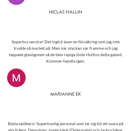
NICLAS HALLIN
Superbra service! Det ingick även en försäkring som jag inte
trodde så mycket på. Men när olyckan var framme och jag
tappade glasögonen så de blev repiga löste Hultins detta galant.
Kommer handla igen.
MARIANNE EK
Bästa optikern! Supertrevlig personal som tar sig tid att svara på
alla frågor. Dessutom: snygg lokal (Östermalm) och läckra bågar.