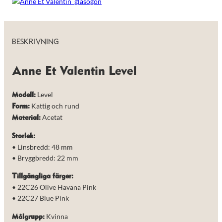
de här
kakorna
kommer viss
funktionalitet
att försvinna
BESKRIVNING
från
hemsidan.
Anne Et Valentin Level
Marknadsföring
Level
Modell:
Genom att dela
med dig av dina
Kattig och rund
Form:
intressen och ditt
Acetat
Material:
beteende när du
surfar ökar du
Storlek:
chansen att få se
personligt
• Linsbredd: 48 mm
anpassat innehåll
• Bryggbredd: 22 mm
och erbjudanden.
Tillgängliga färger:
• 22C26 Olive Havana Pink
• 22C27 Blue Pink
Kvinna
Målgrupp: