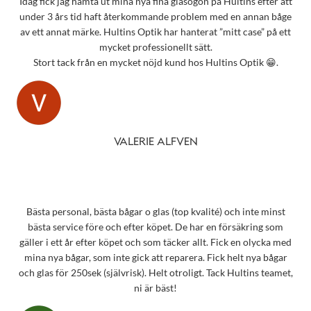
Idag fick jag hämta ut mina nya fina glasögon på Hultins efter att
under 3 års tid haft återkommande problem med en annan båge
av ett annat märke. Hultins Optik har hanterat ”mitt case” på ett
mycket professionellt sätt.
Stort tack från en mycket nöjd kund hos Hultins Optik 😁.
VALERIE ALFVEN
Bästa personal, bästa bågar o glas (top kvalité) och inte minst
bästa service före och efter köpet. De har en försäkring som
gäller i ett år efter köpet och som täcker allt. Fick en olycka med
mina nya bågar, som inte gick att reparera. Fick helt nya bågar
och glas för 250sek (självrisk). Helt otroligt. Tack Hultins teamet,
ni är bäst!