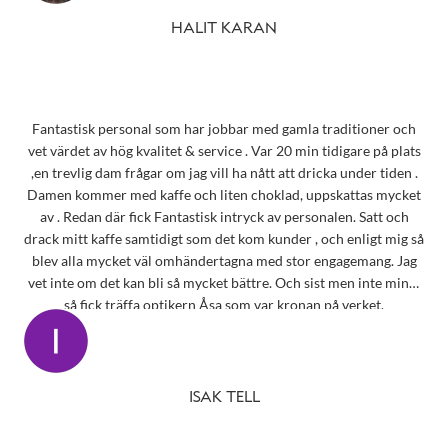
HALIT KARAN
Fantastisk personal som har jobbar med gamla traditioner och
vet värdet av hög kvalitet & service . Var 20 min tidigare på plats
,en trevlig dam frågar om jag vill ha nått att dricka under tiden .
Damen kommer med kaffe och liten choklad, uppskattas mycket
av . Redan där fick Fantastisk intryck av personalen. Satt och
drack mitt kaffe samtidigt som det kom kunder , och enligt mig så
blev alla mycket väl omhändertagna med stor engagemang. Jag
vet inte om det kan bli så mycket bättre. Och sist men inte minst
så fick träffa optikern Åsa som var kronan på verket.
ISAK TELL