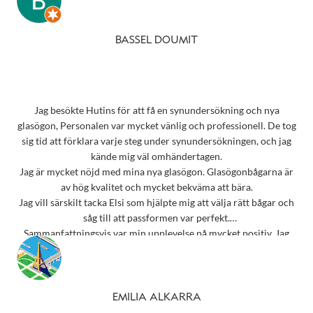
BASSEL DOUMIT
Jag besökte Hutins för att få en synundersökning och nya
glasögon, Personalen var mycket vänlig och professionell. De tog
sig tid att förklara varje steg under synundersökningen, och jag
kände mig väl omhändertagen.
Jag är mycket nöjd med mina nya glasögon. Glasögonbågarna är
av hög kvalitet och mycket bekväma att bära.
Jag vill särskilt tacka Elsi som hjälpte mig att välja rätt bågar och
såg till att passformen var perfekt.
Sammanfattningsvis var min upplevelse på mycket positiv. Jag
rekommenderar starkt detta ställe till alla som behöver
synundersökning eller nya glasögon.
Tack 💗
EMILIA ALKARRA