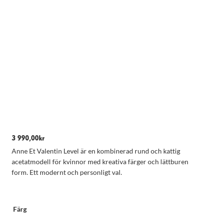
3 990,00
kr
Anne Et Valentin Level är en kombinerad rund och kattig
Nödvändiga
Dessa kakor
acetatmodell för kvinnor med kreativa färger och lättburen
går inte att
form. Ett modernt och personligt val.
välja bort.
De behövs
för att
hemsidan
Färg
över huvud