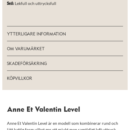
Lekfull och uttrycksfull
Stil:
YTTERLIGARE INFORMATION
OM VARUMÄRKET
SKADEFÖRSÄKRING
KÖPVILLKOR
Anne Et Valentin Level
Anne Et Valentin Level är en modell som kombinerar rund och
lätt kattig form vilket ger ett mjukt men samtidigt lyft uttryck.