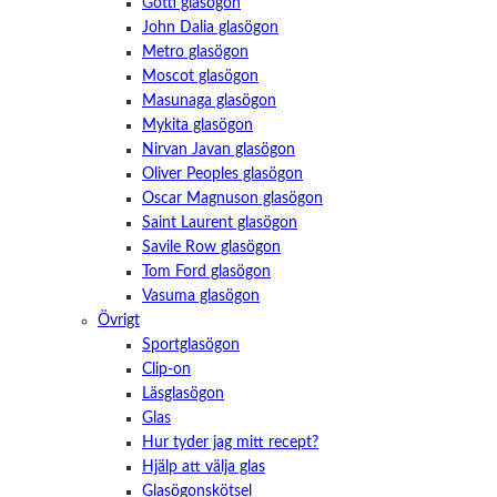
Götti glasögon
John Dalia glasögon
Metro glasögon
Moscot glasögon
Masunaga glasögon
Mykita glasögon
Nirvan Javan glasögon
Oliver Peoples glasögon
Oscar Magnuson glasögon
Saint Laurent glasögon
Savile Row glasögon
Tom Ford glasögon
Vasuma glasögon
Övrigt
Sportglasögon
Clip-on
Läsglasögon
Glas
Hur tyder jag mitt recept?
Hjälp att välja glas
Glasögonskötsel