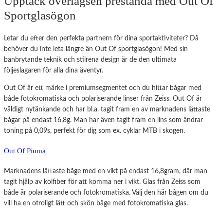
Upptäck överlägsen prestanda med Out Of
Sportglasögon
Letar du efter den perfekta partnern för dina sportaktiviteter? Då
behöver du inte leta längre än Out Of sportglasögon! Med sin
banbrytande teknik och stilrena design är de den ultimata
följeslagaren för alla dina äventyr.
Out Of är ett märke i premiumsegmentet och du hittar bågar med
både fotokromatiska och polariserande linser från Zeiss. Out Of är
väldigt nytänkande och har bl.a. tagit fram en av marknadens lättaste
bågar på endast 16,8g. Man har även tagit fram en lins som ändrar
toning på 0,09s, perfekt för dig som ex. cyklar MTB i skogen.
Out Of Piuma
Marknadens lättaste båge med en vikt på endast 16,8gram, där man
tagit hjälp av kolfiber för att komma ner i vikt. Glas från Zeiss som
både är polariserande och fotokromatiska. Välj den här bågen om du
vill ha en otroligt lätt och skön båge med fotokromatiska glas.