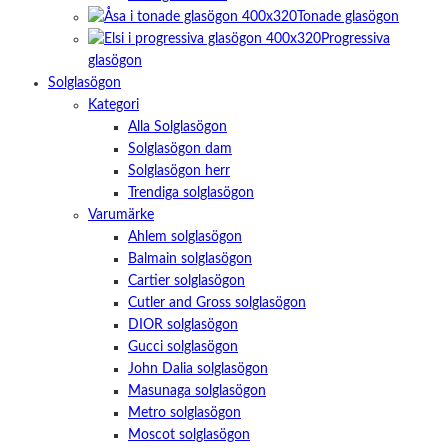
Tonade glasögon
Progressiva
glasögon
Solglasögon
Kategori
Alla Solglasögon
Solglasögon dam
Solglasögon herr
Trendiga solglasögon
Varumärke
Ahlem solglasögon
Balmain solglasögon
Cartier solglasögon
Cutler and Gross solglasögon
DIOR solglasögon
Gucci solglasögon
John Dalia solglasögon
Masunaga solglasögon
Metro solglasögon
Moscot solglasögon