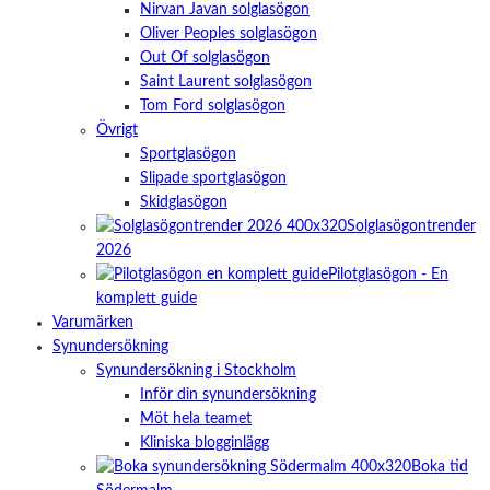
Nirvan Javan solglasögon
Oliver Peoples solglasögon
Out Of solglasögon
Saint Laurent solglasögon
Tom Ford solglasögon
Övrigt
Sportglasögon
Slipade sportglasögon
Skidglasögon
Solglasögontrender
2026
Pilotglasögon - En
komplett guide
Varumärken
Synundersökning
Synundersökning i Stockholm
Inför din synundersökning
Möt hela teamet
Kliniska blogginlägg
Boka tid