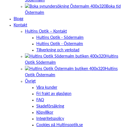
Södermalm
Boka tid
Östermalm
Blogg
Kontakt
Hultins Optik – Kontakt
Hultins Optik - Södermalm
Hultins Optik - Östermalm
Tillverkning och verkstad
Hultins
Optik Södermalm
Hultins
Optik Östermalm
Övrigt
Våra kunder
Fri frakt av glasögon
FAQ
Skadeförsäkring
Köpvillkor
Integritetspolicy
Cookies på Hultinsoptik.se