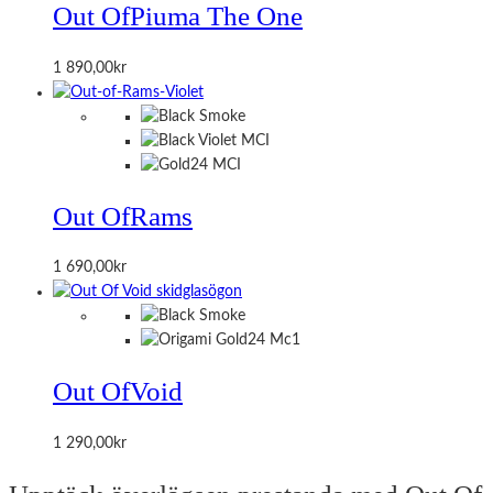
Out Of
Piuma The One
1 890,00
kr
Out Of
Rams
1 690,00
kr
Out Of
Void
1 290,00
kr