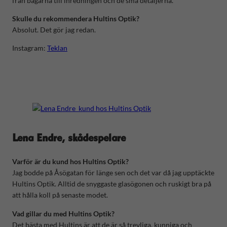
från bågarna till inredningen och de små detaljerna.
Skulle du rekommendera Hultins Optik?
Absolut. Det gör jag redan.
Instagram:
Teklan
Lena Endre, skådespelare
Varför är du kund hos Hultins Optik?
Jag bodde på Åsögatan för länge sen och det var då jag upptäckte
Hultins Optik. Alltid de snyggaste glasögonen och ruskigt bra på
att hålla koll på senaste modet.
Vad gillar du med Hultins Optik?
Det bästa med Hultins är att de är så trevliga, kunniga och