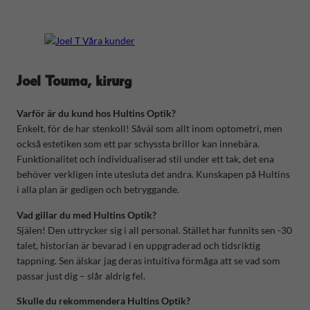
Joel Touma, kirurg
Varför är du kund hos Hultins Optik?
Enkelt, för de har stenkoll! Såväl som allt inom optometri, men
också estetiken som ett par schyssta brillor kan innebära.
Funktionalitet och individualiserad stil under ett tak, det ena
behöver verkligen inte utesluta det andra. Kunskapen på Hultins
i alla plan är gedigen och betryggande.
Vad gillar du med Hultins Optik?
Själen! Den uttrycker sig i all personal. Stället har funnits sen -30
talet, historian är bevarad i en uppgraderad och tidsriktig
tappning. Sen älskar jag deras intuitiva förmåga att se vad som
passar just dig – slår aldrig fel.
Skulle du rekommendera Hultins Optik?