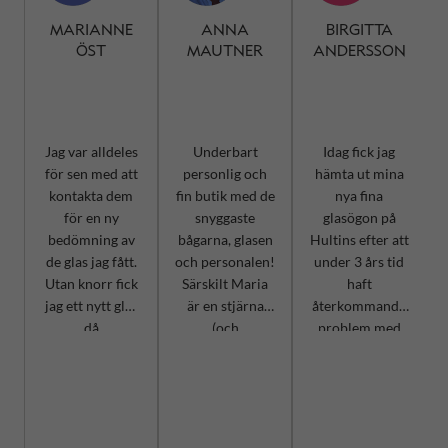
MARIANNE
ANNA
BIRGITTA
ÖST
MAUTNER
ANDERSSON
Jag var alldeles
Underbart
Idag fick jag
t
för sen med att
personlig och
hämta ut mina
kontakta dem
fin butik med de
nya fina
.
för en ny
snyggaste
glasögon på
bedömning av
bågarna, glasen
Hultins efter att
g
de glas jag fått.
och personalen!
under 3 års tid
Utan knorr fick
Särskilt Maria
haft
a
jag ett nytt glas
är en stjärna
återkommande
ch
då
(och
problem med
korrigeringen
supersnygg!) 🌟
en annan båge
låg ”mitt
😁 Nu har jag
av ett annat
h
emellan” två
hämtat mina
märke. Hultins
värden. Tack för
nya blå cocktail
Optik har
den generösa
glajjor.
hanterat ”mitt