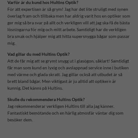
Varför är du kund hos Hultins Optik?
För att expertisen är så grym! Jag har det lite struligt med synen
överlag fram och tillbaka men har aldrig varit hos en optiker som
ger mig så bra svar på allt och verkligen vill att jag ska få de bästa
lösningarna för mig och mitt arbete. Samtidigt har de verkligen
bra smak och hjälper mig att hitta supersnygga bågar som passar
mig.
Vad gillar du med Hultins Optik?
Att de får mig att se grymt snygg ut i glasögon, såklart! Samtidigt
får man som kund en lyxig och avslappnad service inne i butiken
med värme och glada skratt. Jag gillar också att utbudet är så
brett bland bågar. Men viktigast är ju alltid att optikern är
kunnig. Det känns på Hultins.
Skulle du rekommendera Hultins Optik?
Jag rekommenderar verkligen Hultins till alla jag känner.
Fantastiskt bemötande och en härlig atmosfär väntar dig som
besöker dem.