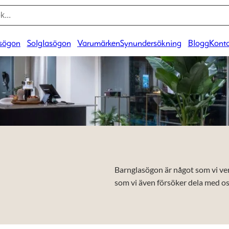
sögon
Solglasögon
Varumärken
Synundersökning
Blogg
Konta
Barnglasögon är något som vi ver
som vi även försöker dela med os