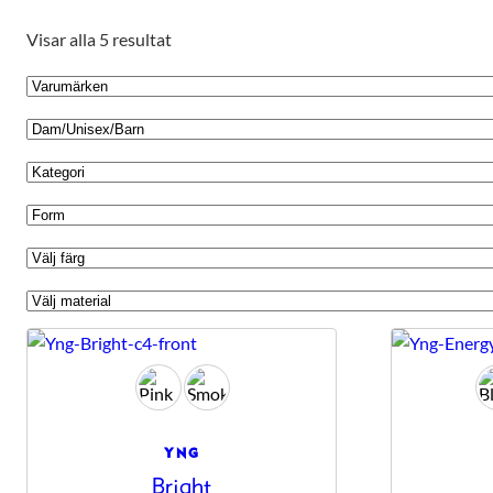
Visar alla 5 resultat
Nödvändiga
Dessa kakor
YNG
går inte att
Bright