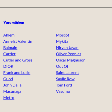
Varumärken
Ahlem
Moscot
Anne Et Valentin
Mykita
Balmain
Nirvan Javan
Cartier
Oliver Peoples
Cutler and Gross
Oscar Magnuson
DIOR
Out Of
Frank and Lucie
Saint Laurent
Gucci
Savile Row
John Dalia
Tom Ford
Masunaga
Vasuma
Metro