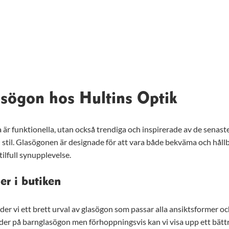
asögon hos Hultins Optik
 är funktionella, utan också trendiga och inspirerade av de senas
 stil. Glasögonen är designade för att vara både bekväma och hållba
ilfull synupplevelse.
er i butiken
uder vi ett brett urval av glasögon som passar alla ansiktsformer och
 bilder på barnglasögon men förhoppningsvis kan vi visa upp ett bät