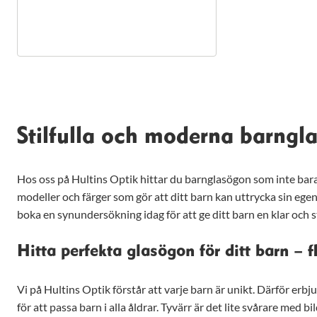
hemsida ska
prestera så
bra som
möjligt under
ditt besök.
Om du nekar
de här
kakorna
kommer viss
funktionalitet
Stilfulla och moderna barngl
att försvinna
från
hemsidan.
Hos oss på Hultins Optik hittar du barnglasögon som inte bara
modeller och färger som gör att ditt barn kan uttrycka sin egen
boka en synundersökning idag för att ge ditt barn en klar och st
Marknadsföring
Genom att dela
med dig av dina
Hitta perfekta glasögon för ditt barn – fl
intressen och ditt
beteende när du
surfar ökar du
Vi på Hultins Optik förstår att varje barn är unikt. Därför erbj
chansen att få se
för att passa barn i alla åldrar. Tyvärr är det lite svårare med
personligt