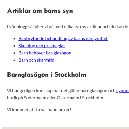
anpassat innehåll
och erbjudanden.
Artiklar om barns syn
I vår blogg så fyller vi på med olika typ av artiklar och du kan hit
Banbrytande behandling av barns närsynthet
Skelning och prismaglas
Barn behöver bra glasögon
Barn och skärmtid
Barnglasögon i Stockholm
Vi har gedigen kunskap när det gäller barnglasögon och
synun
butik på Södermalm eller Östermalm i Stockholm.
Vi kommer att ta väl hand om er!