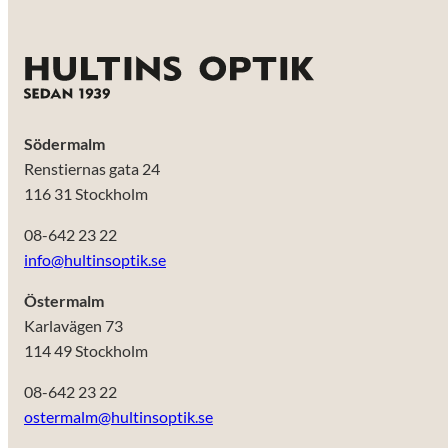
Södermalm
Renstiernas gata 24
116 31 Stockholm
08-642 23 22
info@hultinsoptik.se
Östermalm
Karlavägen 73
114 49 Stockholm
08-642 23 22
ostermalm@hultinsoptik.se