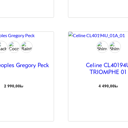
eoples Gregory Peck
Celine CL40194
TRIOMPHE 01
2 990,00
kr
4 490,00
kr