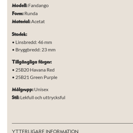
Fandango
Modell:
Runda
Form:
Acetat
Material:
Storlek:
• Linsbredd: 46 mm
• Bryggbredd: 23 mm
Tillgängliga färger:
• 25B20 Havana Red
• 25B21 Green Purple
Unisex
Målgrupp:
Lekfull och uttrycksful
Stil:
Nödvändiga
Dessa kakor
går inte att
YTTERLIGARE INFORMATION