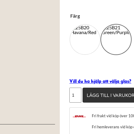
Färg
Vill du ha hjälp att välja glas?
Anne
LÄGG TILL I VARUKO
Et
Valentin
Fandango
Fri frakt vid köp över 10
mängd
Fri hemleverans vid köp