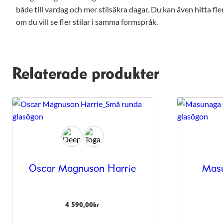
hemsida ska
både till vardag och mer stilsäkra dagar. Du kan även hitta fl
prestera så
om du vill se fler stilar i samma formspråk.
bra som
möjligt under
ditt besök.
Om du nekar
de här
Relaterade produkter
kakorna
kommer viss
funktionalitet
att försvinna
från
hemsidan.
Marknadsföring
Genom att dela
Oscar Magnuson Harrie
Mas
med dig av dina
intressen och ditt
beteende när du
surfar ökar du
4 590,00
kr
chansen att få se
personligt