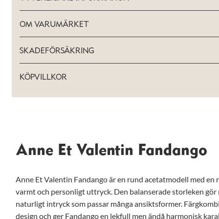
välja bort. De
behövs för
att hemsidan
OM VARUMÄRKET
över huvud
taget ska
fungera.
SKADEFÖRSÄKRING
KÖPVILLKOR
Statistik
För att vi ska
kunna
förbättra
hemsidans
funktionalitet
och
uppbyggnad,
Anne Et Valentin Fandango
baserat på
hur hemsidan
används.
Anne Et Valentin Fandango är en rund acetatmodell med en m
varmt och personligt uttryck. Den balanserade storleken gör m
naturligt intryck som passar många ansiktsformer. Färgkomb
Upplevelse
För att vår
design och ger Fandango en lekfull men ändå harmonisk kara