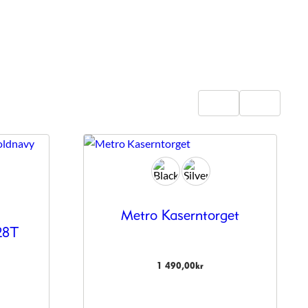
Metro Kaserntorget
28T
1 490,00
kr