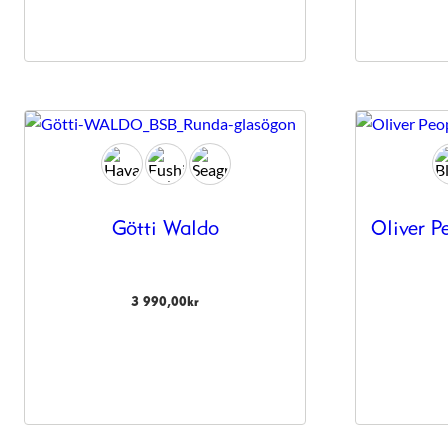
anpassat innehåll
och erbjudanden.
Götti Waldo
Oliver P
3 990,00
kr