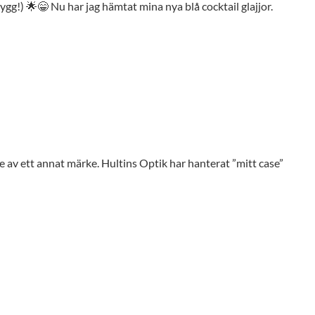
gg!) 🌟😁 Nu har jag hämtat mina nya blå cocktail glajjor.
 av ett annat märke. Hultins Optik har hanterat ”mitt case”