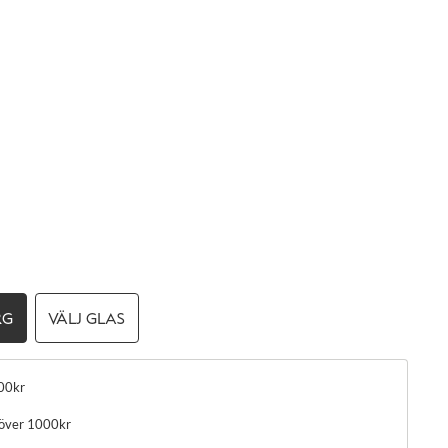
RG
VÄLJ GLAS
00kr
 över 1000kr