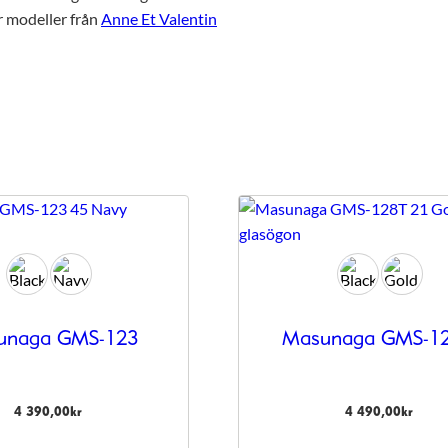
er modeller från
Anne Et Valentin
unaga GMS-123
Masunaga GMS-1
4 390,00
kr
4 490,00
kr