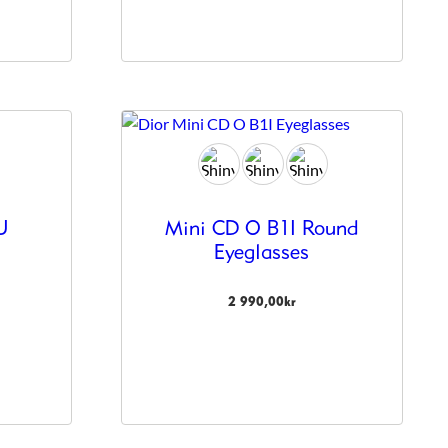
U
Mini CD O B1I Round
Eyeglasses
2 990,00
kr