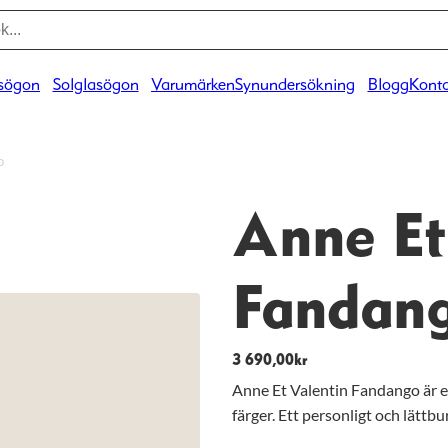
sögon
Solglasögon
Varumärken
Synundersökning
Blogg
Konta
o
Anne Et
Fandan
3 690,00
kr
Anne Et Valentin Fandango är e
färger. Ett personligt och lättbur