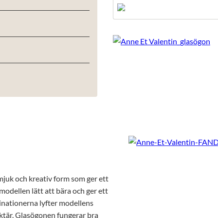
juk och kreativ form som ger ett
odellen lätt att bära och ger ett
inationerna lyfter modellens
ktär. Glasögonen fungerar bra