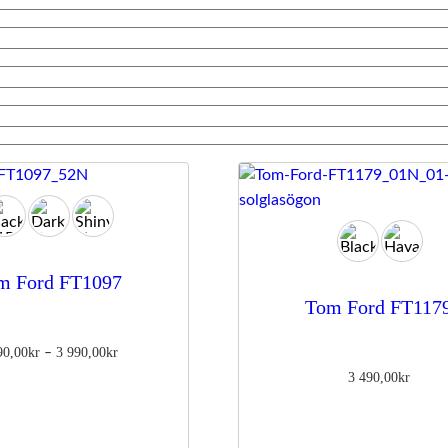
m Ford FT1097
Tom Ford FT117
Prisintervall:
90,00
kr
3 990,00
kr
–
3
3 490,00
kr
490,00kr
till
3