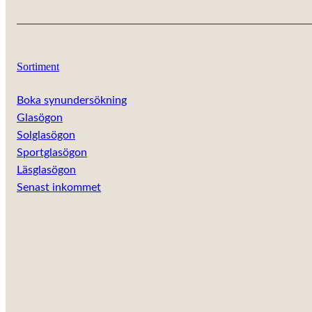
personligt
anpassat innehåll
och erbjudanden.
Sortiment
Boka synundersökning
Glasögon
Solglasögon
Sportglasögon
Läsglasögon
Senast inkommet