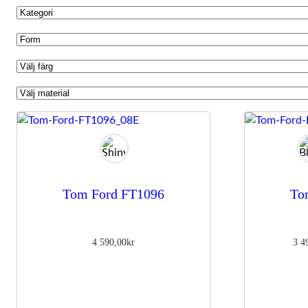
Tom Ford FT1096
To
4 590,00
kr
3 4
Nödvändiga
Dessa kakor
går inte att
välja bort. De