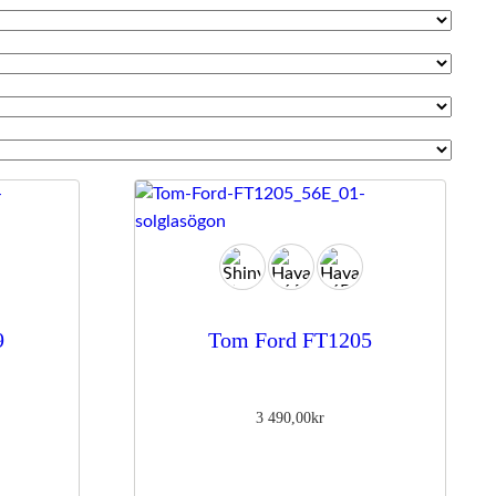
9
Tom Ford FT1205
3 490,00
kr