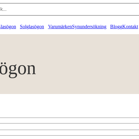
lasögon
Solglasögon
Varumärken
Synundersökning
Blogg
Kontakt
sögon