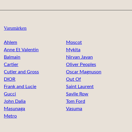
Varumärken
Ahlem
Moscot
Anne Et Valentin
Mykita
Balmain
Nirvan Javan
Cartier
Oliver Peoples
Cutler and Gross
Oscar Magnuson
DIOR
Out Of
Frank and Lucie
Saint Laurent
Gucci
Savile Row
John Dalia
Tom Ford
Masunaga
Vasuma
Metro