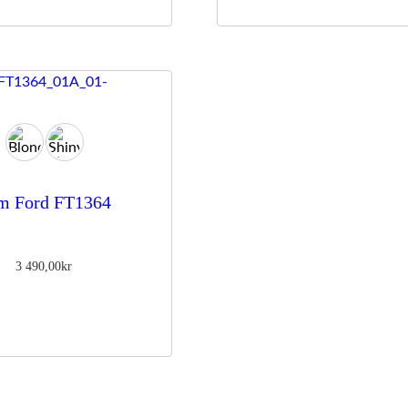
990,00kr
m Ford FT1364
3 490,00
kr