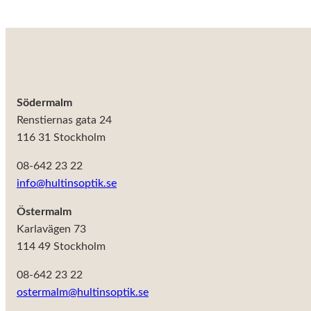
För att vår
hemsida ska
prestera så
bra som
möjligt under
ditt besök.
Om du nekar
de här
Södermalm
kakorna
Renstiernas gata 24
kommer viss
116 31 Stockholm
funktionalitet
att försvinna
08-642 23 22
från
hemsidan.
info@hultinsoptik.se
Östermalm
Marknadsföring
Karlavägen 73
Genom att dela
114 49 Stockholm
med dig av dina
intressen och ditt
08-642 23 22
beteende när du
ostermalm@hultinsoptik.se
surfar ökar du
chansen att få se