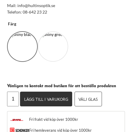
Mail: info@hultinsoptik.se
Telefon: 08-642 23 22
Färg
Vänligen ta kontakt med butiken för att beställa produkten
Nödvändiga
LOEWE
Dessa kakor
LÄGG TILL I VARUKORG
VÄLJ GLAS
LW40176U
går inte att
mängd
välja bort.
De behövs
för att
Fri frakt vid köp över 1000kr
hemsidan
över huvud
Fri hemleverans vid köp över 1000kr