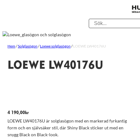
Hem
/
Solglasögon
/
Loewe solglasögon
/
LOEWE LW40176U
LOEWE LW40176U
4 190,00
kr
LOEWE LW40176U är solglasögon med en markerad fyrkantig
form och en självsäker stil, där Shiny Black sticker ut med en
snygg Black on Black-look.