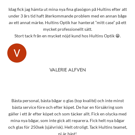
Idag fick jag hämta ut mina nya fina glasögon på Hultins efter att
under 3 års tid haft återkommande problem med en annan båge
av ett annat märke. Hultins Optik har hanterat ”mitt case” på ett
mycket professionellt sätt.
Stort tack från en mycket nöjd kund hos Hultins Optik 😁.
VALERIE ALFVEN
Bästa personal, bästa bågar o glas (top kvalité) och inte minst
bästa service före och efter köpet. De har en försäkring som
gäller i ett år efter köpet och som täcker allt. Fick en olycka med
mina nya bågar, som inte gick att reparera. Fick helt nya bågar
och glas för 250sek (självrisk). Helt otroligt. Tack Hultins teamet,
ni är bäst!