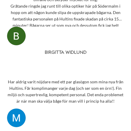
Gråtande ringde jag runt till olika optiker här på Södermalm i
hopp om att någon kunde slipa de uppskrapade bågarna. Den
fantastiska personalen på Hultins fixade skadan på cirka 15
minuter! Bågarna ser ut som nya och dessutom fick jag helt
oväntat en underbar gåva – ett sprillans nytt fodral från samma
märke som mina solglasögon! Vilken fantastisk service! Kommer
aldrig att glömma det otroligt fina bemötandet.
Snart behöver jag boka tid för en synundersökning och jag vet
BIRGITTA WIDLUND
precis vart jag ska vända mig!
Har aldrig varit nöjdare med ett par glasögon som mina nya från
Hultins. Får komplimanger varje dag (och ser som en örn!). Fin
miljö och supertrevlig, kompetent personal. Det enda problemet
är när man ska välja båge för man vill i princip ha alla!!