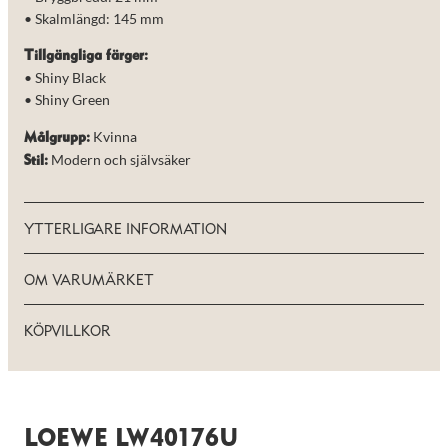
de här
• Skalmlängd: 145 mm
kakorna
kommer viss
Tillgängliga färger:
funktionalitet
att försvinna
• Shiny Black
från
• Shiny Green
hemsidan.
Kvinna
Målgrupp:
Modern och självsäker
Stil:
Marknadsföring
Genom att dela
med dig av dina
intressen och ditt
YTTERLIGARE INFORMATION
beteende när du
surfar ökar du
chansen att få se
OM VARUMÄRKET
personligt
anpassat innehåll
och erbjudanden.
KÖPVILLKOR
LOEWE LW40176U