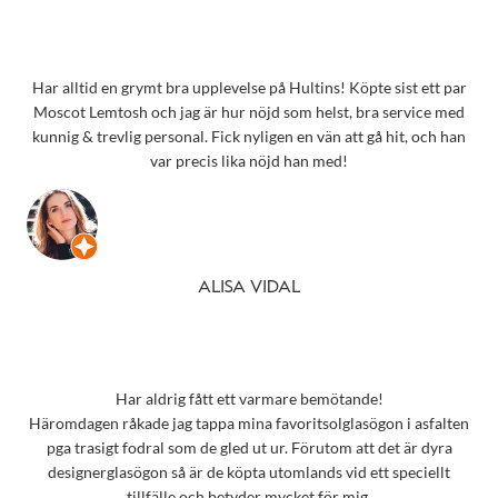
Har alltid en grymt bra upplevelse på Hultins! Köpte sist ett par
Moscot Lemtosh och jag är hur nöjd som helst, bra service med
kunnig & trevlig personal. Fick nyligen en vän att gå hit, och han
var precis lika nöjd han med!
ALISA VIDAL
Har aldrig fått ett varmare bemötande!
Häromdagen råkade jag tappa mina favoritsolglasögon i asfalten
pga trasigt fodral som de gled ut ur. Förutom att det är dyra
designerglasögon så är de köpta utomlands vid ett speciellt
tillfälle och betyder mycket för mig.