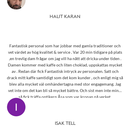
HALIT KARAN
Fantastisk personal som har jobbar med gamla traditioner och
vet värdet av hög kvalitet & service . Var 20 min tidigare på plats
,en trevlig dam frågar om jag vill ha nått att dricka under tiden .
Damen kommer med kaffe och liten choklad, uppskattas mycket
av . Redan där fick Fantastisk intryck av personalen. Satt och
drack mitt kaffe samtidigt som det kom kunder , och enligt mig så
blev alla mycket väl omhändertagna med stor engagemang. Jag
vet inte om det kan bli så mycket bättre. Och sist men inte minst
så fick träffa optikern Åsa som var kronan på verket.
ISAK TELL