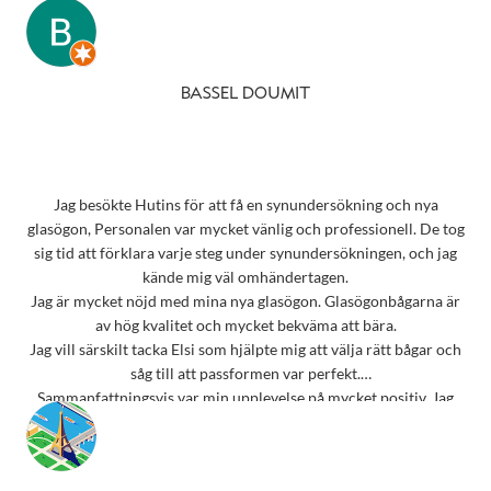
BASSEL DOUMIT
Jag besökte Hutins för att få en synundersökning och nya
glasögon, Personalen var mycket vänlig och professionell. De tog
sig tid att förklara varje steg under synundersökningen, och jag
kände mig väl omhändertagen.
Jag är mycket nöjd med mina nya glasögon. Glasögonbågarna är
av hög kvalitet och mycket bekväma att bära.
Jag vill särskilt tacka Elsi som hjälpte mig att välja rätt bågar och
såg till att passformen var perfekt.
Sammanfattningsvis var min upplevelse på mycket positiv. Jag
rekommenderar starkt detta ställe till alla som behöver
synundersökning eller nya glasögon.
Tack 💗