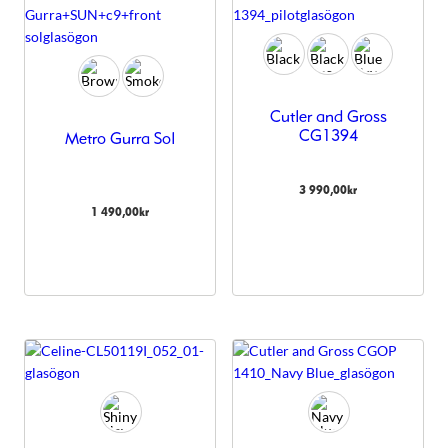
Cutler and Gross
CG1394
Metro Gurra Sol
3 990,00
kr
1 490,00
kr