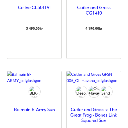
Celine CL50119I
Cutler and Gross
CG1410
3 490,00
kr
4 190,00
kr
Balmain B Army Sun
Cutler and Gross x The
Great Frog - Bones Link
Squared Sun