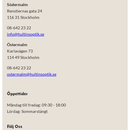
Södermalm
Renstiernas gata 24
116 31 Stockholm
08-642 23 22
info@hultinsoptik.se
Östermalm
Karlavägen 73
114 49 Stockholm
08-642 23 22
ostermalm@hultinsoptik.se
Nödvändiga
Öppettider
Dessa kakor
går inte att
Måndag till fredag: 09:30 - 18:00
välja bort.
De behövs
Lördag: Sommarstängt
för att
hemsidan
över huvud
Följ Oss