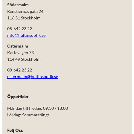
Södermalm
Renstiernas gata 24
116 31 Stockholm
08-642 23 22
info@hultinsoptik.se
Östermalm
Karlavägen 73
114 49 Stockholm
08-642 23 22
ostermalm@hultinsoptik.se
Nödvändiga
Öppettider
Dessa kakor
går inte att
Måndag till fredag: 09:30 - 18:00
välja bort.
De behövs
Lördag: Sommarstängt
för att
hemsidan
över huvud
Följ Oss