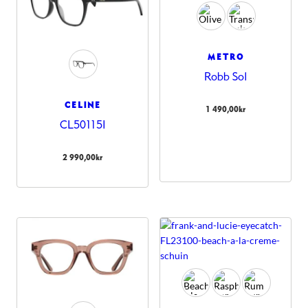
METRO
Robb Sol
CELINE
1 490,00
kr
CL50115I
2 990,00
kr