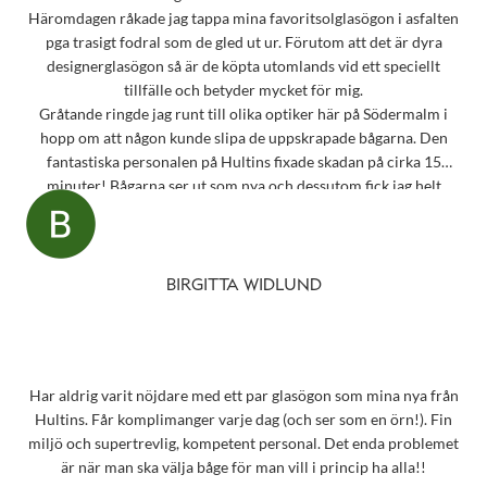
Häromdagen råkade jag tappa mina favoritsolglasögon i asfalten
pga trasigt fodral som de gled ut ur. Förutom att det är dyra
designerglasögon så är de köpta utomlands vid ett speciellt
tillfälle och betyder mycket för mig.
Gråtande ringde jag runt till olika optiker här på Södermalm i
hopp om att någon kunde slipa de uppskrapade bågarna. Den
fantastiska personalen på Hultins fixade skadan på cirka 15
minuter! Bågarna ser ut som nya och dessutom fick jag helt
oväntat en underbar gåva – ett sprillans nytt fodral från samma
märke som mina solglasögon! Vilken fantastisk service! Kommer
aldrig att glömma det otroligt fina bemötandet.
Snart behöver jag boka tid för en synundersökning och jag vet
BIRGITTA WIDLUND
precis vart jag ska vända mig!
Har aldrig varit nöjdare med ett par glasögon som mina nya från
Hultins. Får komplimanger varje dag (och ser som en örn!). Fin
miljö och supertrevlig, kompetent personal. Det enda problemet
är när man ska välja båge för man vill i princip ha alla!!