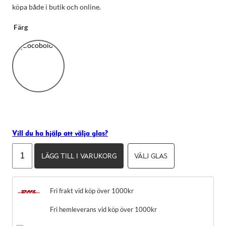
köpa både i butik och online.
Färg
Vill du ha hjälp att välja glas?
Oliver
LÄGG TILL I VARUKORG
VÄLJ GLAS
Nödvändiga
Peoples
Dessa kakor
Fairmont
går inte att
mängd
välja bort.
Fri frakt vid köp över 1000kr
De behövs
för att
Fri hemleverans vid köp över 1000kr
hemsidan
över huvud