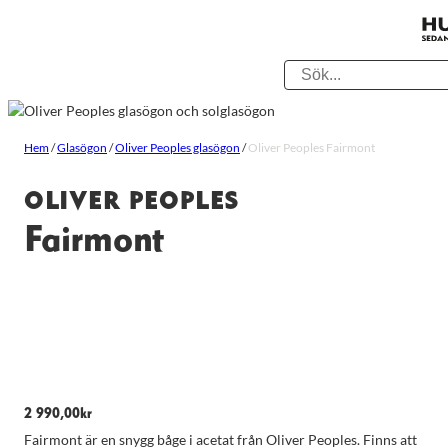
Hem
/
Glasögon
/
Oliver Peoples glasögon
/
Oliver Peoples Fairmont
OLIVER PEOPLES
Fairmont
2 990,00
kr
Fairmont är en snygg båge i acetat från Oliver Peoples. Finns att