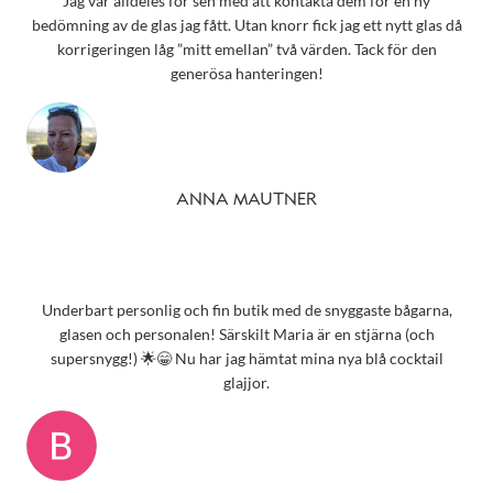
Jag var alldeles för sen med att kontakta dem för en ny
bedömning av de glas jag fått. Utan knorr fick jag ett nytt glas då
korrigeringen låg ”mitt emellan” två värden. Tack för den
generösa hanteringen!
ANNA MAUTNER
Underbart personlig och fin butik med de snyggaste bågarna,
glasen och personalen! Särskilt Maria är en stjärna (och
supersnygg!) 🌟😁 Nu har jag hämtat mina nya blå cocktail
glajjor.