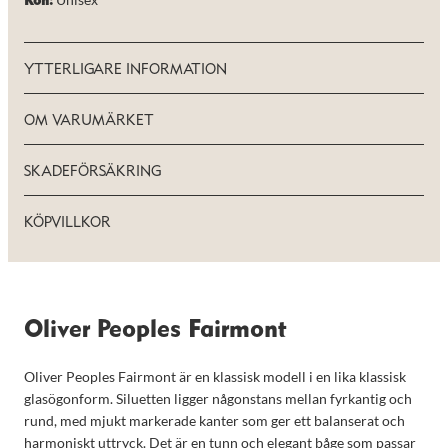
Kön:
de här
kakorna
kommer viss
funktionalitet
YTTERLIGARE INFORMATION
att försvinna
från
hemsidan.
OM VARUMÄRKET
SKADEFÖRSÄKRING
Marknadsföring
Genom att dela
med dig av dina
KÖPVILLKOR
intressen och ditt
beteende när du
surfar ökar du
chansen att få se
personligt
anpassat innehåll
Oliver Peoples Fairmont
och erbjudanden.
Oliver Peoples Fairmont är en klassisk modell i en lika klassisk
glasögonform. Siluetten ligger någonstans mellan fyrkantig och
rund, med mjukt markerade kanter som ger ett balanserat och
harmoniskt uttryck. Det är en tunn och elegant båge som passar