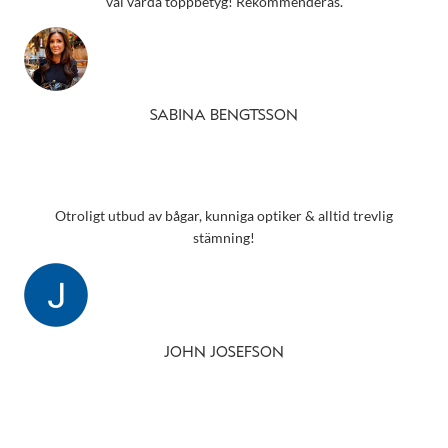
väl värda toppbetyg! Rekommenderas.
SABINA BENGTSSON
Otroligt utbud av bågar, kunniga optiker & alltid trevlig
stämning!
JOHN JOSEFSON