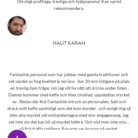
Otroligt proffsiga, trevliga och hjälpsamma! Kan varmt
rekommendera.
HALIT KARAN
Fantastisk personal som har jobbar med gamla traditioner och
vet värdet av hög kvalitet & service . Var 20 min tidigare på plats
,en trevlig dam frågar om jag vill ha nått att dricka under tiden .
Damen kommer med kaffe och liten choklad, uppskattas mycket
av . Redan där fick Fantastisk intryck av personalen. Satt och
drack mitt kaffe samtidigt som det kom kunder , och enligt mig så
blev alla mycket väl omhändertagna med stor engagemang. Jag
vet inte om det kan bli så mycket bättre. Och sist men inte minst
så fick träffa optikern Åsa som var kronan på verket.