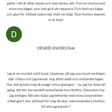
gäller i ett år efter köpet och som täcker allt. Fick en olycka med
mina nya bågar, som inte gick att reparera. Fick helt nya bågar
och glas för 250sek (självrisk). Helt otroligt. Tack Hultins teamet,
ni är bäst!
DÉSIRÉE ENDERSTAM
Jag är en mycket nöjd kund. Upplever att jag som kund verkligen
står i fokus och jag känner mig alltid sedd och omhändertagen.
Har aldrig känt mig så snygg i mina glasögon – ja, jag har köpt ett
gäng, det blir beroendeframkallande hos Hultins. Dessutom har
jag äntligen fått den hjälp jag behövde med mina synproblem
vilket gjort stor skillnad för mig. Brukar rekommendera Hultins
till alla jag känner!!