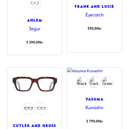
FRANK AND LUCIE
Eyecatch
AHLEM
Segur
590,00
kr
5 290,00
kr
VASUMA
Kunashir
2 790,00
kr
CUTLER AND GROSS