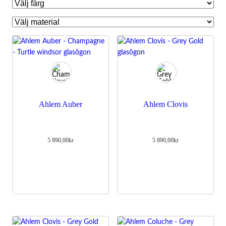
Ahlem Auber
Ahlem Clovis
5 890,00
kr
5 890,00
kr
Nödvändiga
Dessa kakor
går inte att
välja bort.
De behövs
för att
hemsidan
över huvud