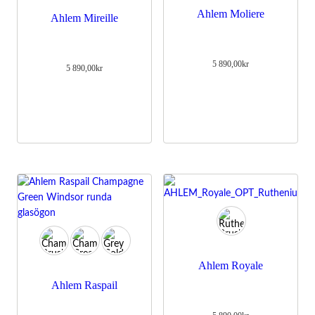
besök. Om
Ahlem Moliere
Ahlem Mireille
du nekar de
här kakorna
kommer viss
funktionalitet
5 890,00
kr
att försvinna
5 890,00
kr
från
hemsidan.
Marknadsföring
Genom att dela
med dig av dina
intressen och
ditt beteende
när du surfar
ökar du chansen
att få se
personligt
anpassat innehåll
och erbjudanden.
Ahlem Royale
Ahlem Raspail