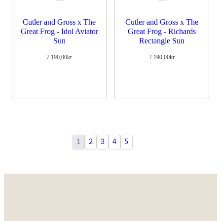
Cutler and Gross x The
Cutler and Gross x The
Great Frog - Idol Aviator
Great Frog - Richards
Sun
Rectangle Sun
7 190,00
kr
7 190,00
kr
1
2
3
4
5