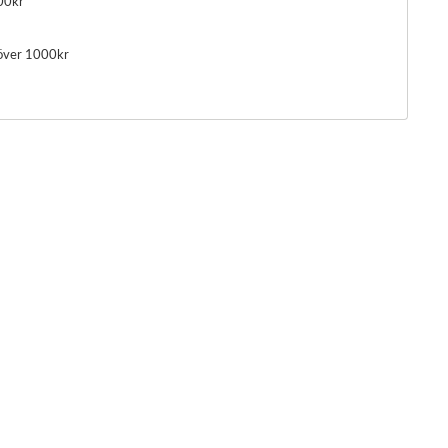
00kr
 över 1000kr