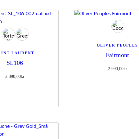
OLIVER PEOPLES
AINT LAURENT
Fairmont
SL106
2 990,00
kr
2 890,00
kr