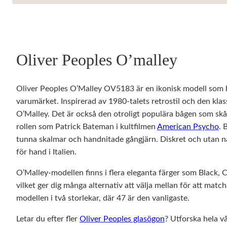
personligt
anpassat innehåll
och erbjudanden.
Oliver Peoples O’malley
Oliver Peoples O’Malley OV5183 är en ikonisk modell som ha
varumärket. Inspirerad av 1980-talets retrostil och den kla
O’Malley. Det är också den otroligt populära bågen som skå
rollen som Patrick Bateman i kultfilmen
American Psycho
. 
tunna skalmar och handnitade gångjärn. Diskret och utan någ
för hand i Italien.
O’Malley-modellen finns i flera eleganta färger som Black
vilket ger dig många alternativ att välja mellan för att matcha
modellen i två storlekar, där 47 är den vanligaste.
Letar du efter fler
Oliver Peoples glasögon
? Utforska hela v