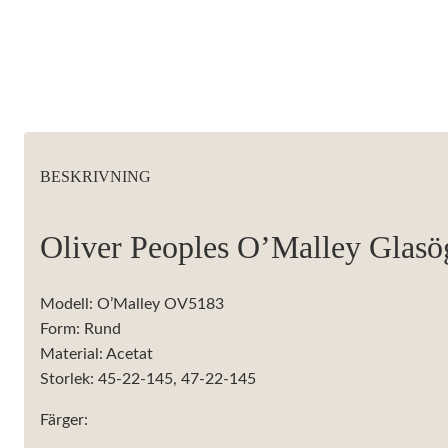
behövs för
att hemsidan
över huvud
taget ska
fungera.
Statistik
BESKRIVNING
För att vi ska
kunna
förbättra
Oliver Peoples O’Malley Glas
hemsidans
funktionalitet
och
uppbyggnad,
Modell: O’Malley OV5183
baserat på
Form: Rund
hur
hemsidan
Material: Acetat
används.
Storlek: 45-22-145, 47-22-145
Färger:
Upplevelse