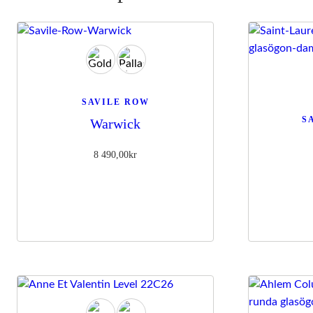
SAVILE ROW
S
Warwick
8 490,00
kr