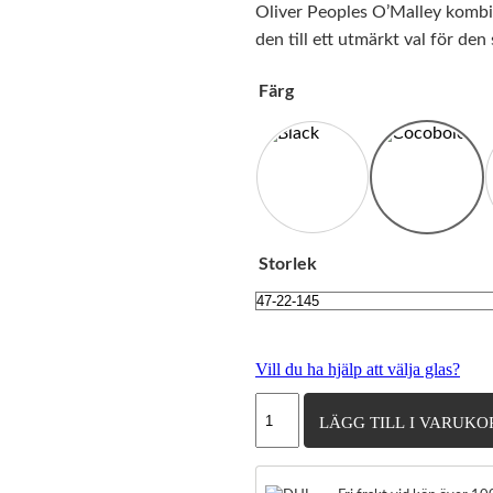
Oliver Peoples O’Malley kombine
den till ett utmärkt val för den
Färg
Storlek
Vill du ha hjälp att välja glas?
Oliver
LÄGG TILL I VARUKO
Peoples
O'malley
mängd