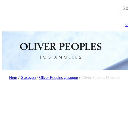
G
Hem
/
Glasögon
/
Oliver Peoples glasögon
/
Oliver Peoples O’malley