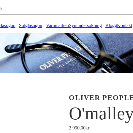
lasögon
Solglasögon
Varumärken
Synundersökning
Blogg
Kontakt
OLIVER PEOPL
O'malle
2 990,00
kr