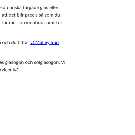
le du önska färgade glas eller
 att det blir precis så som du
n
för mer information samt för
 och du hittar
O’Malley Sun
les glasögon och solglasögon. Vi
rvicenivå.