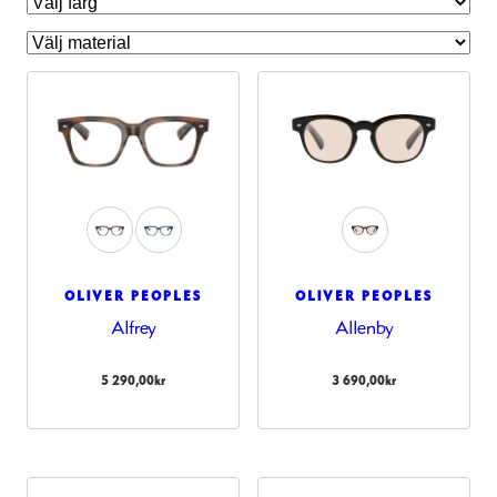
OLIVER PEOPLES
OLIVER PEOPLES
Alfrey
Allenby
Nödvändiga
Dessa kakor
5 290,00
kr
3 690,00
kr
går inte att
välja bort.
De behövs
för att
hemsidan
över huvud