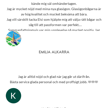
kände mig väl omhändertagen.
Jag är mycket nöjd med mina nya glasögon. Glasögonbågarna är
av hög kvalitet och mycket bekväma att bära.
Jag vill särskilt tacka Elsi som hjälpte mig att välja rätt bågar och
såg till att passformen var perfekt.
Sammanfattningsvis var min upplevelse på mycket positiv. Jag
rekommenderar starkt detta ställe till alla som behöver
synundersökning eller nya glasögon.
Tack 💗
EMILIA ALKARRA
Jag är alltid nöjd och glad när jag går ut därifrån.
Bästa service glada personal och med proffsigt jobb. 🫶🫶🫶