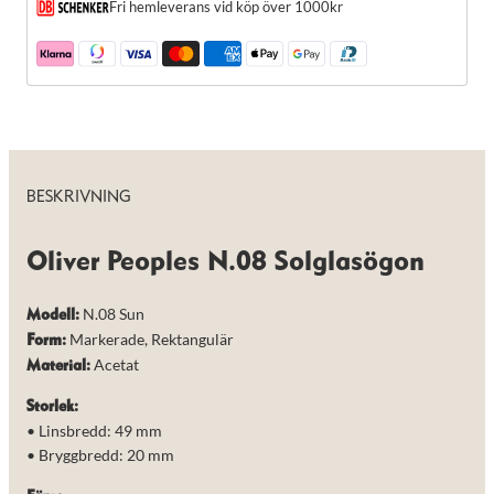
taget ska
Fri hemleverans vid köp över 1000kr
fungera.
Statistik
För att vi ska
kunna
förbättra
hemsidans
funktionalitet
BESKRIVNING
och
uppbyggnad,
baserat på
Oliver Peoples N.08 Solglasögon
hur hemsidan
används.
N.08 Sun
Modell:
Markerade, Rektangulär
Form:
Upplevelse
Acetat
Material:
För att vår
hemsida ska
Storlek:
prestera så
bra som
• Linsbredd: 49 mm
möjligt under
• Bryggbredd: 20 mm
ditt besök.
Om du nekar