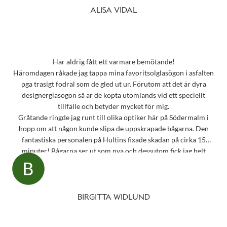
ALISA VIDAL
Har aldrig fått ett varmare bemötande!
Häromdagen råkade jag tappa mina favoritsolglasögon i asfalten
pga trasigt fodral som de gled ut ur. Förutom att det är dyra
designerglasögon så är de köpta utomlands vid ett speciellt
tillfälle och betyder mycket för mig.
Gråtande ringde jag runt till olika optiker här på Södermalm i
hopp om att någon kunde slipa de uppskrapade bågarna. Den
fantastiska personalen på Hultins fixade skadan på cirka 15
minuter! Bågarna ser ut som nya och dessutom fick jag helt
oväntat en underbar gåva – ett sprillans nytt fodral från samma
märke som mina solglasögon! Vilken fantastisk service! Kommer
aldrig att glömma det otroligt fina bemötandet.
Snart behöver jag boka tid för en synundersökning och jag vet
BIRGITTA WIDLUND
precis vart jag ska vända mig!