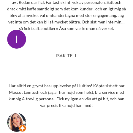
av . Redan där fick Fantastisk intryck av personalen. Satt och
drack mitt kaffe samtidigt som det kom kunder , och enligt mig så
blev alla mycket väl omhändertagna med stor engagemang. Jag
vet inte om det kan bli så mycket bättre. Och sist men inte minst
så fick träffa optikern Åsa som var kronan på verket.
ISAK TELL
Har alltid en grymt bra upplevelse på Hultins! Köpte sist ett par
Moscot Lemtosh och jag är hur nöjd som helst, bra service med
kunnig & trevlig personal. Fick nyligen en vän att gå hit, och han
var precis lika nöjd han med!