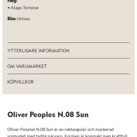
Färg:
de här
• Atago Tortoise
kakorna
kommer viss
Unisex
funktionalitet
Kön:
att försvinna
från
hemsidan.
YTTERLIGARE INFORMATION
Marknadsföring
Genom att dela
med dig av dina
OM VARUMÄRKET
intressen och ditt
beteende när du
surfar ökar du
KÖPVILLKOR
chansen att få se
personligt
anpassat innehåll
och erbjudanden.
Oliver Peoples N.08 Sun
Oliver Peoples N.08 Sun är en rektangulär och markerad
solmodell med tydlig närvaro. Formen är kompakt men kraftfull