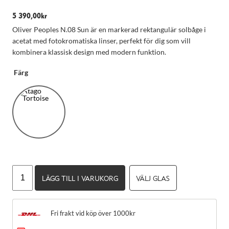
5 390,00
kr
Oliver Peoples N.08 Sun är en markerad rektangulär solbåge i
acetat med fotokromatiska linser, perfekt för dig som vill
kombinera klassisk design med modern funktion.
Färg
Nödvändiga
Dessa kakor
Oliver
går inte att
LÄGG TILL I VARUKORG
VÄLJ GLAS
Peoples
välja bort.
N.08
De behövs
Sun
för att
hemsidan
Fri frakt vid köp över 1000kr
mängd
över huvud