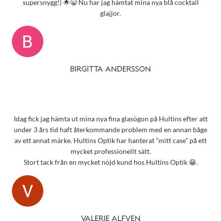
supersnygg!) 🌟😁 Nu har jag hämtat mina nya blå cocktail
glajjor.
BIRGITTA ANDERSSON
Idag fick jag hämta ut mina nya fina glasögon på Hultins efter att
under 3 års tid haft återkommande problem med en annan båge
av ett annat märke. Hultins Optik har hanterat ”mitt case” på ett
mycket professionellt sätt.
Stort tack från en mycket nöjd kund hos Hultins Optik 😁.
VALERIE ALFVEN