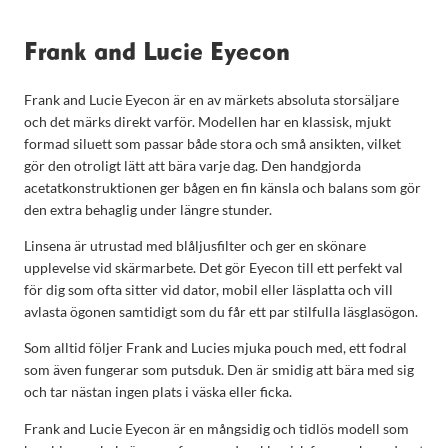
Frank and Lucie Eyecon
Frank and Lucie Eyecon är en av märkets absoluta storsäljare
och det märks direkt varför. Modellen har en klassisk, mjukt
formad siluett som passar både stora och små ansikten, vilket
gör den otroligt lätt att bära varje dag. Den handgjorda
acetatkonstruktionen ger bågen en fin känsla och balans som gör
den extra behaglig under längre stunder.
Linsena är utrustad med blåljusfilter och ger en skönare
upplevelse vid skärmarbete. Det gör Eyecon till ett perfekt val
för dig som ofta sitter vid dator, mobil eller läsplatta och vill
avlasta ögonen samtidigt som du får ett par stilfulla läsglasögon.
Som alltid följer Frank and Lucies mjuka pouch med, ett fodral
som även fungerar som putsduk. Den är smidig att bära med sig
och tar nästan ingen plats i väska eller ficka.
Frank and Lucie Eyecon är en mångsidig och tidlös modell som