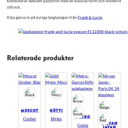
kombinerar bekväm passform med en klassisk form och modernt
uttryck.
Kika gärna in på övriga läsglasögon från
Frank & Lucie
.
Relaterade produkter
MOSCOT
GÖTTI
METRO
Grober
Myles
NIRVAN
Gurra
JAVAN