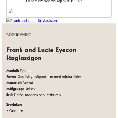
Fri hemleverans vid köp över 1000kr
BESKRIVNING
Frank and Lucie Eyecon
läsglasögon
Eyecon
Modell:
Klassisk glasögonform med mjuka linjer
Form:
Acetat
Material:
Unisex
Målgrupp:
Tidlös, modern och lättburen
Stil:
Storlekar:
• One size