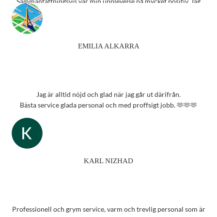
Sammanfattningsvis var min upplevelse på mycket positiv. Jag
rekommenderar starkt detta ställe till alla som behöver
synundersökning eller nya glasögon.
Tack 💗
EMILIA ALKARRA
Jag är alltid nöjd och glad när jag går ut därifrån.
Bästa service glada personal och med proffsigt jobb. 🫶🫶🫶
KARL NIZHAD
Professionell och grym service, varm och trevlig personal som är