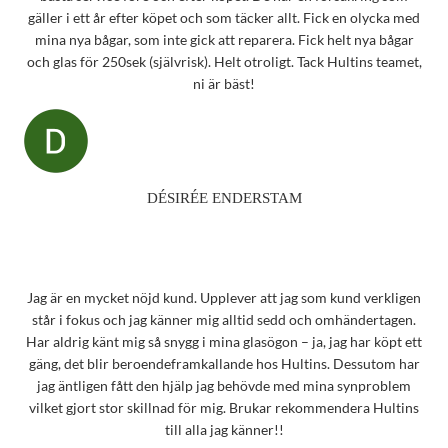
gäller i ett år efter köpet och som täcker allt. Fick en olycka med
mina nya bågar, som inte gick att reparera. Fick helt nya bågar
och glas för 250sek (självrisk). Helt otroligt. Tack Hultins teamet,
ni är bäst!
DÉSIRÉE ENDERSTAM
Jag är en mycket nöjd kund. Upplever att jag som kund verkligen
står i fokus och jag känner mig alltid sedd och omhändertagen.
Har aldrig känt mig så snygg i mina glasögon – ja, jag har köpt ett
gäng, det blir beroendeframkallande hos Hultins. Dessutom har
jag äntligen fått den hjälp jag behövde med mina synproblem
vilket gjort stor skillnad för mig. Brukar rekommendera Hultins
till alla jag känner!!