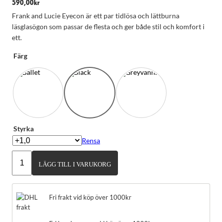
590,00
kr
Frank and Lucie Eyecon är ett par tidlösa och lättburna
läsglasögon som passar de flesta och ger både stil och komfort i
ett.
Färg
Styrka
Rensa
Frank
LÄGG TILL I VARUKORG
and
Lucie
Eyecon
Fri frakt vid köp över 1000kr
mängd