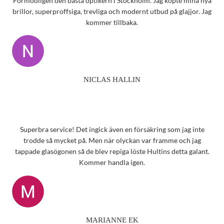
Förmodligen den bästa optikern i Stockholm. Jag köpte mina nya
brillor, superproffsiga, trevliga och modernt utbud på glajjor. Jag
kommer tillbaka.
NICLAS HALLIN
Superbra service! Det ingick även en försäkring som jag inte
trodde så mycket på. Men när olyckan var framme och jag
tappade glasögonen så de blev repiga löste Hultins detta galant.
Kommer handla igen.
MARIANNE EK