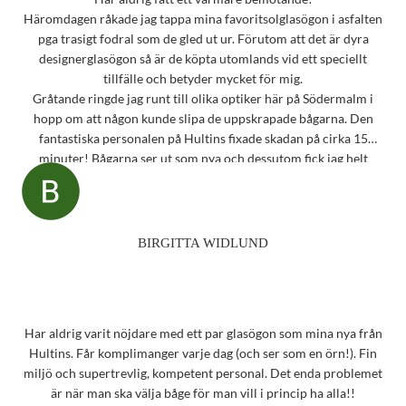
Häromdagen råkade jag tappa mina favoritsolglasögon i asfalten
pga trasigt fodral som de gled ut ur. Förutom att det är dyra
designerglasögon så är de köpta utomlands vid ett speciellt
tillfälle och betyder mycket för mig.
Gråtande ringde jag runt till olika optiker här på Södermalm i
hopp om att någon kunde slipa de uppskrapade bågarna. Den
fantastiska personalen på Hultins fixade skadan på cirka 15
minuter! Bågarna ser ut som nya och dessutom fick jag helt
oväntat en underbar gåva – ett sprillans nytt fodral från samma
märke som mina solglasögon! Vilken fantastisk service! Kommer
aldrig att glömma det otroligt fina bemötandet.
Snart behöver jag boka tid för en synundersökning och jag vet
BIRGITTA WIDLUND
precis vart jag ska vända mig!
Har aldrig varit nöjdare med ett par glasögon som mina nya från
Hultins. Får komplimanger varje dag (och ser som en örn!). Fin
miljö och supertrevlig, kompetent personal. Det enda problemet
är när man ska välja båge för man vill i princip ha alla!!