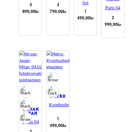
Sol
3
3
Paris 04
1
890,00
kr
790,00
kr
2
490,00
kr
990,00
kr
METRO
Kronhusbodarna
NIRVAN
JAVAN
1
Milan 04
490,00
kr