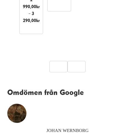
2
990,00
kr
–
3
Prisintervall:
290,00
kr
2
990,00kr
till
3
290,00kr
Omdömen från Google
JOHAN WERNBORG