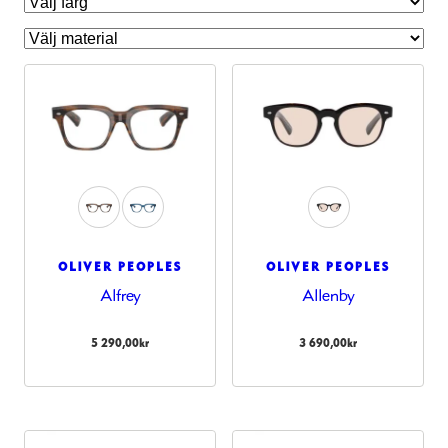
OLIVER PEOPLES
OLIVER PEOPLES
Alfrey
Allenby
Nödvändiga
Dessa kakor
5 290,00
kr
3 690,00
kr
går inte att
välja bort.
De behövs
för att
hemsidan
över huvud