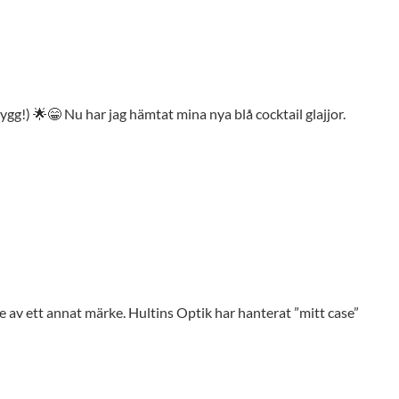
gg!) 🌟😁 Nu har jag hämtat mina nya blå cocktail glajjor.
 av ett annat märke. Hultins Optik har hanterat ”mitt case”