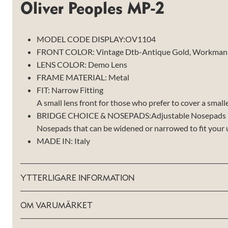
Oliver Peoples MP-2
MODEL CODE DISPLAY:
OV1104
FRONT COLOR:
Vintage Dtb-Antique Gold, Workman 
LENS COLOR:
Demo Lens
FRAME MATERIAL:
Metal
FIT:
Narrow Fitting
A small lens front for those who prefer to cover a smalle
BRIDGE CHOICE & NOSEPADS:
Adjustable Nosepads
Nosepads that can be widened or narrowed to fit your 
MADE IN:
Italy
YTTERLIGARE INFORMATION
Nödvändiga
OM VARUMÄRKET
Dessa kakor
går inte att