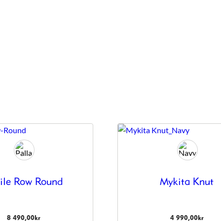
ile Row Round
Mykita Knut
8 490,00
kr
4 990,00
kr