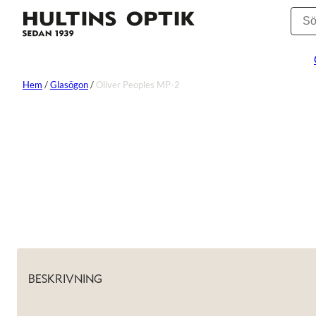
Hem
/
Glasögon
/
Oliver Peoples MP-2
BESKRIVNING