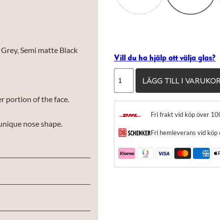
Grey, Semi matte Black
Vill du ha hjälp att välja glas?
Oliver
LÄGG TILL I VARUKO
Peoples
MP-
r portion of the face.
2
Fri frakt vid köp över 10
mängd
unique nose shape.
Fri hemleverans vid köp