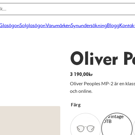
Glasögon
Solglasögon
Varumärken
Synundersökning
Blogg
Kontak
Oliver 
3 190,00
kr
Oliver Peoples MP-2 är en klassi
och online.
Färg