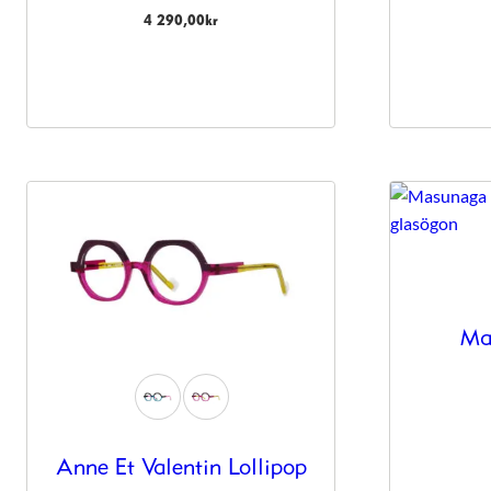
anpassat innehåll
4 290,00
kr
och erbjudanden.
Ma
Anne Et Valentin Lollipop