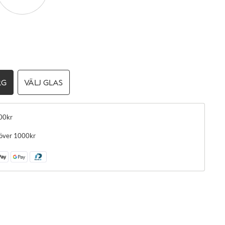
RG
VÄLJ GLAS
00kr
 över 1000kr