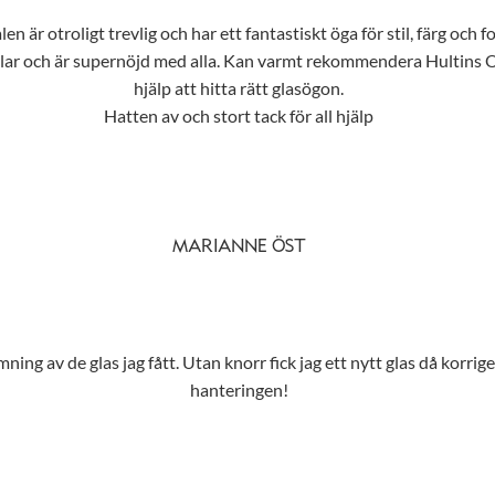
n är otroligt trevlig och har ett fantastiskt öga för stil, färg och f
tilar och är supernöjd med alla. Kan varmt rekommendera Hultins Opt
hjälp att hitta rätt glasögon.
Hatten av och stort tack för all hjälp
MARIANNE ÖST
ing av de glas jag fått. Utan knorr fick jag ett nytt glas då korrig
hanteringen!