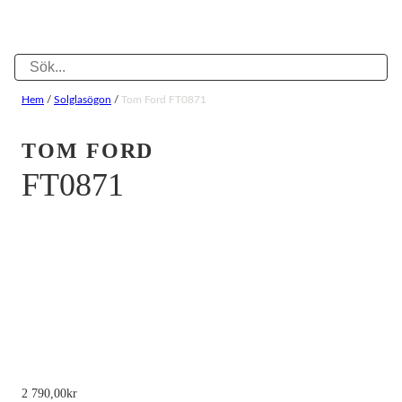
Hem
/
Solglasögon
/
Tom Ford FT0871
TOM FORD
FT0871
2 790,00
kr