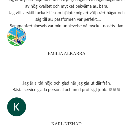
Jag är mycket nöjd med mina nya glasögon. Glasögonbågarna är
av hög kvalitet och mycket bekväma att bära.
Jag vill särskilt tacka Elsi som hjälpte mig att välja rätt bågar och
såg till att passformen var perfekt.
Sammanfattningsvis var min upplevelse på mycket positiv. Jag
rekommenderar starkt detta ställe till alla som behöver
synundersökning eller nya glasögon.
Tack 💗
EMILIA ALKARRA
Jag är alltid nöjd och glad när jag går ut därifrån.
Bästa service glada personal och med proffsigt jobb. 🫶🫶🫶
KARL NIZHAD