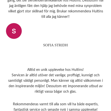
gäng, det blir beroendeframkallande hos Hultins. Dessutom har
jag äntligen fått den hjälp jag behövde med mina synproblem
vilket gjort stor skillnad för mig. Brukar rekommendera Hultins
till alla jag känner!!
SOFIA STRIDH
Alltid en unik upplevelse hos Hultins!
Servicen är alltid utöver det vanliga; proffsigt, kunnigt och
samtidigt väldigt personligt. Man känner sig alltid välkommen i
den inspirerande miljön! Dessutom ett imponerande utbud av
riktigt vassa bågar och glas.
Rekommenderas varmt till alla som vill ha både expertis,
fantastisk service och senaste nytt i samma upplevelse!