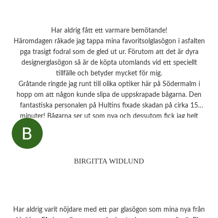
Har aldrig fått ett varmare bemötande!
Häromdagen råkade jag tappa mina favoritsolglasögon i asfalten
pga trasigt fodral som de gled ut ur. Förutom att det är dyra
designerglasögon så är de köpta utomlands vid ett speciellt
tillfälle och betyder mycket för mig.
Gråtande ringde jag runt till olika optiker här på Södermalm i
hopp om att någon kunde slipa de uppskrapade bågarna. Den
fantastiska personalen på Hultins fixade skadan på cirka 15
minuter! Bågarna ser ut som nya och dessutom fick jag helt
oväntat en underbar gåva – ett sprillans nytt fodral från samma
märke som mina solglasögon! Vilken fantastisk service! Kommer
aldrig att glömma det otroligt fina bemötandet.
Snart behöver jag boka tid för en synundersökning och jag vet
BIRGITTA WIDLUND
precis vart jag ska vända mig!
Har aldrig varit nöjdare med ett par glasögon som mina nya från