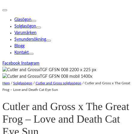
Glasögon
Solglasögon
Varumärken
Synundersökning
Blogg
Kontakt
Facebook
Instagram
Hem
/
Solglasögon
/
Cutler and Gross solglasögon
/
Cutler and Gross x The Great
Frog – Love and Death Cat Eye Sun
Cutler and Gross x The Great
Frog – Love and Death Cat
Eye Sun