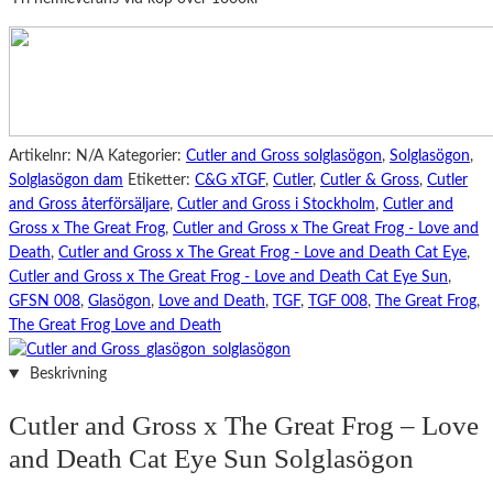
Great
Frog
-
Love
and
Death
Artikelnr:
N/A
Kategorier:
Cutler and Gross solglasögon
,
Solglasögon
,
Cat
Solglasögon dam
Etiketter:
C&G xTGF
,
Cutler
,
Cutler & Gross
,
Cutler
Eye
and Gross återförsäljare
,
Cutler and Gross i Stockholm
,
Cutler and
Sun
Gross x The Great Frog
,
Cutler and Gross x The Great Frog - Love and
mängd
Death
,
Cutler and Gross x The Great Frog - Love and Death Cat Eye
,
Cutler and Gross x The Great Frog - Love and Death Cat Eye Sun
,
GFSN 008
,
Glasögon
,
Love and Death
,
TGF
,
TGF 008
,
The Great Frog
,
The Great Frog Love and Death
Beskrivning
Cutler and Gross x The Great Frog – Love
and Death Cat Eye Sun Solglasögon