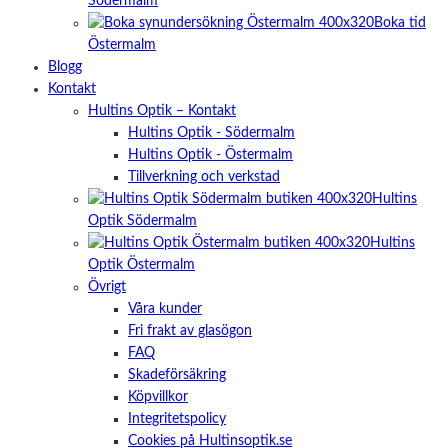
Södermalm
Boka tid
Östermalm
Blogg
Kontakt
Hultins Optik – Kontakt
Hultins Optik - Södermalm
Hultins Optik - Östermalm
Tillverkning och verkstad
Hultins
Optik Södermalm
Hultins
Optik Östermalm
Övrigt
Våra kunder
Fri frakt av glasögon
FAQ
Skadeförsäkring
Köpvillkor
Integritetspolicy
Cookies på Hultinsoptik.se