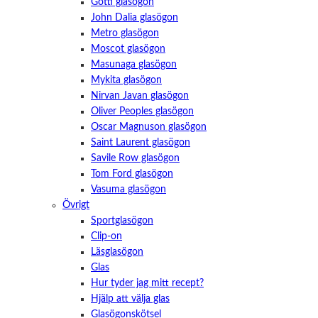
Götti glasögon
John Dalia glasögon
Metro glasögon
Moscot glasögon
Masunaga glasögon
Mykita glasögon
Nirvan Javan glasögon
Oliver Peoples glasögon
Oscar Magnuson glasögon
Saint Laurent glasögon
Savile Row glasögon
Tom Ford glasögon
Vasuma glasögon
Övrigt
Sportglasögon
Clip-on
Läsglasögon
Glas
Hur tyder jag mitt recept?
Hjälp att välja glas
Glasögonskötsel