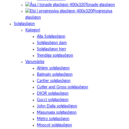
Tonade glasögon
Progressiva
glasögon
Solglasögon
Kategori
Alla Solglasögon
Solglasögon dam
Solglasögon herr
Trendiga solglasögon
Varumärke
Ahlem solglasögon
Balmain solglasögon
Cartier solglasögon
Cutler and Gross solglasögon
DIOR solglasögon
Gucci solglasögon
John Dalia solglasögon
Masunaga solglasögon
Metro solglasögon
Moscot solglasögon