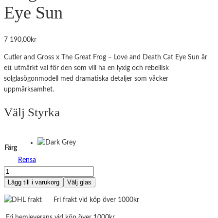
Eye Sun
7 190,00
kr
Cutler and Gross x The Great Frog – Love and Death Cat Eye Sun är
ett utmärkt val för den som vill ha en lyxig och rebellisk
solglasögonmodell med dramatiska detaljer som väcker
uppmärksamhet​.
Välj Styrka
Färg
Rensa
Cutler
and
Lägg till i varukorg
Välj glas
Gross
Fri frakt vid köp över 1000kr
x
The
Fri hemleverans vid köp över 1000kr