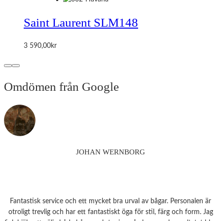
Saint Laurent SLM148
3 590,00
kr
Omdömen från Google
JOHAN WERNBORG
Fantastisk service och ett mycket bra urval av bågar. Personalen är
otroligt trevlig och har ett fantastiskt öga för stil, färg och form. Jag