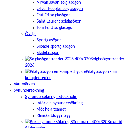
Nirvan Javan solglasögon
Oliver Peoples solglasögon
Out Of solglasögon
Saint Laurent solglasögon
Tom Ford solglasögon
Övrigt
Sportglasögon
Slipade sportglasögon
Skidglasögon
Solglasögontrender
2026
Pilotglasögon - En
komplett guide
Varumärken
Synundersökning
Synundersökning i Stockholm
Inför din synundersökning
Möt hela teamet
Kliniska blogginlägg
Boka tid