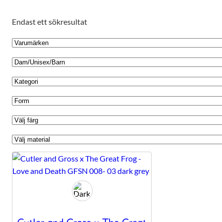
Endast ett sökresultat
Nödvändiga
Dessa kakor
går inte att