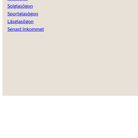
anpassat innehåll
Solglasögon
och erbjudanden.
Sportglasögon
Läsglasögon
Senast inkommet