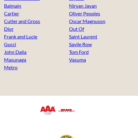
Balmain
Nirvan Javan
Cartier
Oliver Peoples
Cutler and Gross
Oscar Magnuson
Dior
Out Of
Frank and Lucie
Saint Laurent
Gucci
Savile Row
John Dalia
Tom Ford
Masunaga
Vasuma
Metro