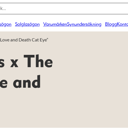
sögon
Solglasögon
Varumärken
Synundersökning
Blogg
Konta
 Love and Death Cat Eye”
s x The
ve and