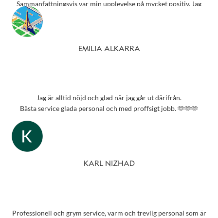
Sammanfattningsvis var min upplevelse på mycket positiv. Jag
rekommenderar starkt detta ställe till alla som behöver
synundersökning eller nya glasögon.
Tack 💗
EMILIA ALKARRA
Jag är alltid nöjd och glad när jag går ut därifrån.
Bästa service glada personal och med proffsigt jobb. 🫶🫶🫶
KARL NIZHAD
Professionell och grym service, varm och trevlig personal som är