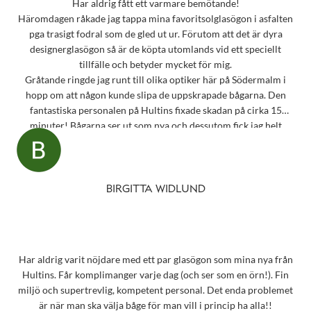
Har aldrig fått ett varmare bemötande!
Häromdagen råkade jag tappa mina favoritsolglasögon i asfalten
pga trasigt fodral som de gled ut ur. Förutom att det är dyra
designerglasögon så är de köpta utomlands vid ett speciellt
tillfälle och betyder mycket för mig.
Gråtande ringde jag runt till olika optiker här på Södermalm i
hopp om att någon kunde slipa de uppskrapade bågarna. Den
fantastiska personalen på Hultins fixade skadan på cirka 15
minuter! Bågarna ser ut som nya och dessutom fick jag helt
oväntat en underbar gåva – ett sprillans nytt fodral från samma
märke som mina solglasögon! Vilken fantastisk service! Kommer
aldrig att glömma det otroligt fina bemötandet.
Snart behöver jag boka tid för en synundersökning och jag vet
BIRGITTA WIDLUND
precis vart jag ska vända mig!
Har aldrig varit nöjdare med ett par glasögon som mina nya från
Hultins. Får komplimanger varje dag (och ser som en örn!). Fin
miljö och supertrevlig, kompetent personal. Det enda problemet
är när man ska välja båge för man vill i princip ha alla!!