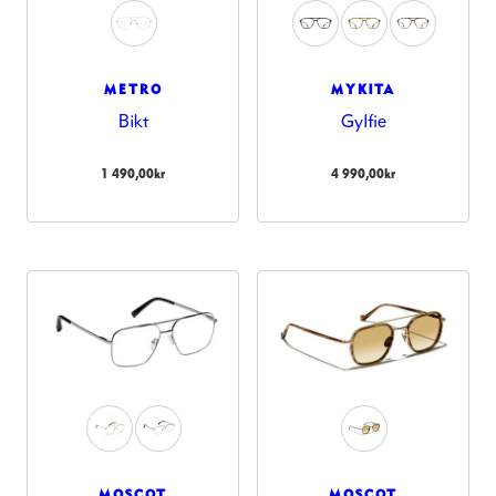
METRO
MYKITA
Bikt
Gylfie
1 490,00
kr
4 990,00
kr
MOSCOT
MOSCOT