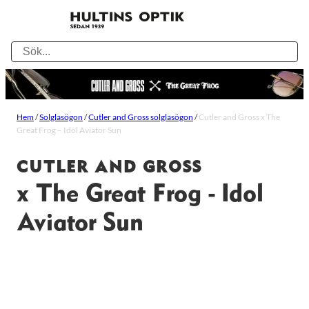
Hem
/
Solglasögon
/
Cutler and Gross solglasögon
/
Cutler and Gross x The
Great Frog – Idol Aviator Sun
CUTLER AND GROSS
x The Great Frog - Idol
Aviator Sun