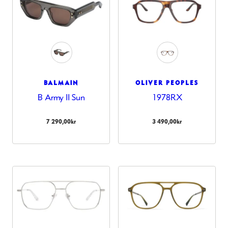
BALMAIN
OLIVER PEOPLES
B Army II Sun
1978RX
7 290,00
kr
3 490,00
kr