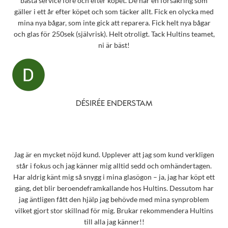
bästa service före och efter köpet. De har en försäkring som
gäller i ett år efter köpet och som täcker allt. Fick en olycka med
mina nya bågar, som inte gick att reparera. Fick helt nya bågar
och glas för 250sek (självrisk). Helt otroligt. Tack Hultins teamet,
ni är bäst!
DÉSIRÉE ENDERSTAM
Jag är en mycket nöjd kund. Upplever att jag som kund verkligen
står i fokus och jag känner mig alltid sedd och omhändertagen.
Har aldrig känt mig så snygg i mina glasögon – ja, jag har köpt ett
gäng, det blir beroendeframkallande hos Hultins. Dessutom har
jag äntligen fått den hjälp jag behövde med mina synproblem
vilket gjort stor skillnad för mig. Brukar rekommendera Hultins
till alla jag känner!!