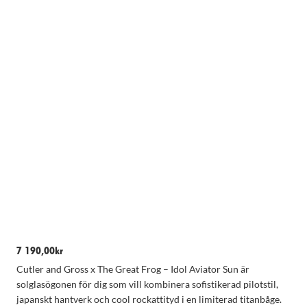
Nödvändiga
Dessa kakor
går inte att
välja bort.
7 190,00
kr
De behövs
Cutler and Gross x The Great Frog – Idol Aviator Sun är
för att
solglasögonen för dig som vill kombinera sofistikerad pilotstil,
hemsidan
över huvud
japanskt hantverk och cool rockattityd i en limiterad titanbåge.