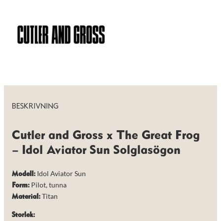
de här
mängd
kakorna
kommer viss
funktionalitet
att försvinna
från
hemsidan.
Marknadsföring
Genom att dela
med dig av dina
BESKRIVNING
intressen och ditt
beteende när du
surfar ökar du
Cutler and Gross x The Great Frog
chansen att få se
personligt
– Idol Aviator Sun Solglasögon
anpassat innehåll
och erbjudanden.
Idol Aviator Sun
Modell:
Pilot, tunna
Form:
Titan
Material:
Storlek: