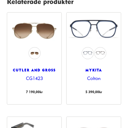
Relaterade produkter
CUTLER AND GROSS
MYKITA
CG1423
Colton
7 190,00
kr
5 390,00
kr