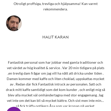
Otroligt proffsiga, trevliga och hjälpsamma! Kan varmt
rekommendera.
HALIT KARAN
Fantastisk personal som har jobbar med gamla traditioner och
vet värdet av hög kvalitet & service . Var 20 min tidigare på plats
,en trevlig dam frågar om jag vill ha nått att dricka under tiden .
Damen kommer med kaffe och liten choklad, uppskattas mycket
av . Redan där fick Fantastisk intryck av personalen. Satt och
drack mitt kaffe samtidigt som det kom kunder , och enligt mig så
blev alla mycket väl omhändertagna med stor engagemang. Jag
vet inte om det kan bli så mycket bättre. Och sist men inte minst
så fick träffa optikern Åsa som var kronan på verket.