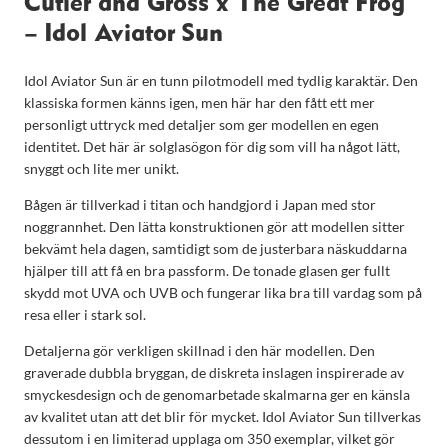
Cutler and Gross x The Great Frog
– Idol Aviator Sun
Idol Aviator Sun är en tunn pilotmodell med tydlig karaktär. Den
klassiska formen känns igen, men här har den fått ett mer
personligt uttryck med detaljer som ger modellen en egen
identitet. Det här är solglasögon för dig som vill ha något lätt,
snyggt och lite mer unikt.
Bågen är tillverkad i titan och handgjord i Japan med stor
noggrannhet. Den lätta konstruktionen gör att modellen sitter
bekvämt hela dagen, samtidigt som de justerbara näskuddarna
hjälper till att få en bra passform. De tonade glasen ger fullt
skydd mot UVA och UVB och fungerar lika bra till vardag som på
resa eller i stark sol.
Detaljerna gör verkligen skillnad i den här modellen. Den
graverade dubbla bryggan, de diskreta inslagen inspirerade av
smyckesdesign och de genomarbetade skalmarna ger en känsla
av kvalitet utan att det blir för mycket. Idol Aviator Sun tillverkas
dessutom i en limiterad upplaga om 350 exemplar, vilket gör