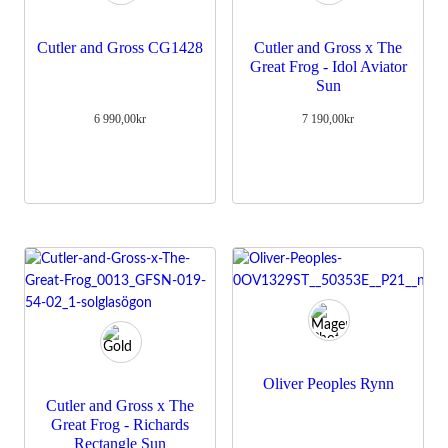
besök. Om
du nekar de
här kakorna
Cutler and Gross CG1428
Cutler and Gross x The
kommer viss
Great Frog - Idol Aviator
funktionalitet
Sun
att försvinna
från
6 990,00
kr
7 190,00
kr
hemsidan.
Marknadsföring
Genom att dela
med dig av dina
intressen och
ditt beteende
när du surfar
ökar du chansen
att få se
personligt
anpassat innehåll
och erbjudanden.
Oliver Peoples Rynn
Cutler and Gross x The
Great Frog - Richards
Rectangle Sun