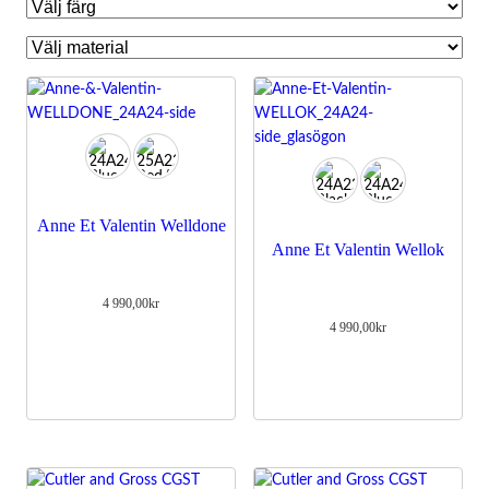
Anne Et Valentin Welldone
Anne Et Valentin Wellok
4 990,00
kr
4 990,00
kr
Nödvändiga
Dessa kakor
går inte att
välja bort.
De behövs
för att
hemsidan
över huvud