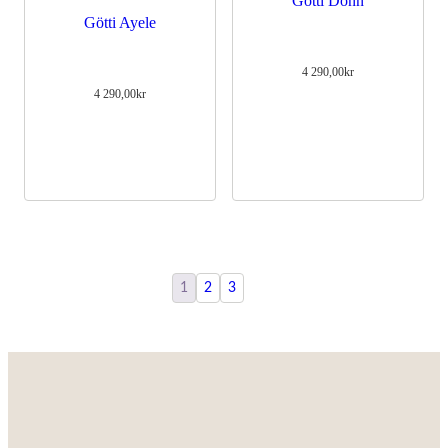
Götti Donn
Götti Ayele
4 290,00
kr
4 290,00
kr
1
2
3