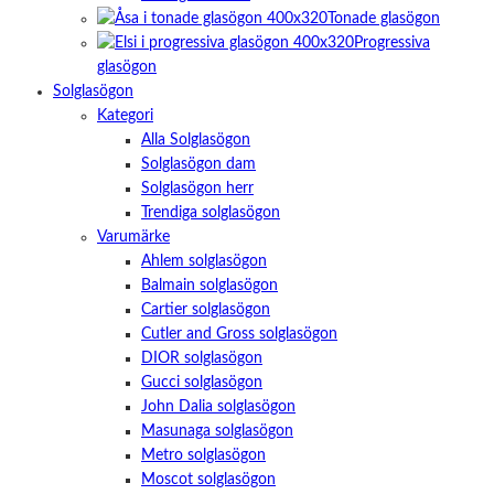
Tonade glasögon
Progressiva
glasögon
Solglasögon
Kategori
Alla Solglasögon
Solglasögon dam
Solglasögon herr
Trendiga solglasögon
Varumärke
Ahlem solglasögon
Balmain solglasögon
Cartier solglasögon
Cutler and Gross solglasögon
DIOR solglasögon
Gucci solglasögon
John Dalia solglasögon
Masunaga solglasögon
Metro solglasögon
Moscot solglasögon