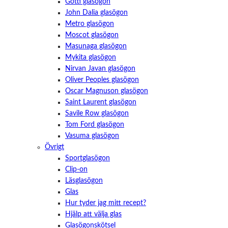
Götti glasögon
John Dalia glasögon
Metro glasögon
Moscot glasögon
Masunaga glasögon
Mykita glasögon
Nirvan Javan glasögon
Oliver Peoples glasögon
Oscar Magnuson glasögon
Saint Laurent glasögon
Savile Row glasögon
Tom Ford glasögon
Vasuma glasögon
Övrigt
Sportglasögon
Clip-on
Läsglasögon
Glas
Hur tyder jag mitt recept?
Hjälp att välja glas
Glasögonskötsel