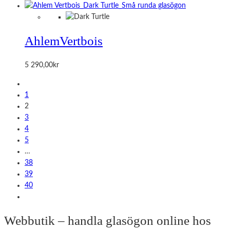
Ahlem
Vertbois
5 290,00
kr
1
2
3
4
5
…
38
39
40
Webbutik – handla glasögon online hos