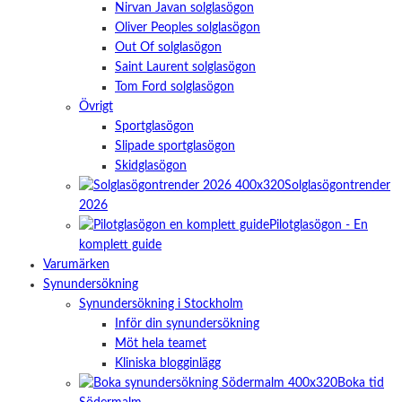
Nirvan Javan solglasögon
Oliver Peoples solglasögon
Out Of solglasögon
Saint Laurent solglasögon
Tom Ford solglasögon
Övrigt
Sportglasögon
Slipade sportglasögon
Skidglasögon
Solglasögontrender
2026
Pilotglasögon - En
komplett guide
Varumärken
Synundersökning
Synundersökning i Stockholm
Inför din synundersökning
Möt hela teamet
Kliniska blogginlägg
Boka tid