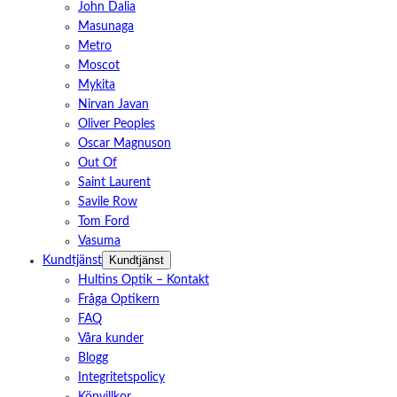
John Dalia
Masunaga
Metro
Moscot
Mykita
Nirvan Javan
Oliver Peoples
Oscar Magnuson
Out Of
Saint Laurent
Savile Row
Tom Ford
Vasuma
Kundtjänst
Kundtjänst
Hultins Optik – Kontakt
Fråga Optikern
FAQ
Våra kunder
Blogg
Integritetspolicy