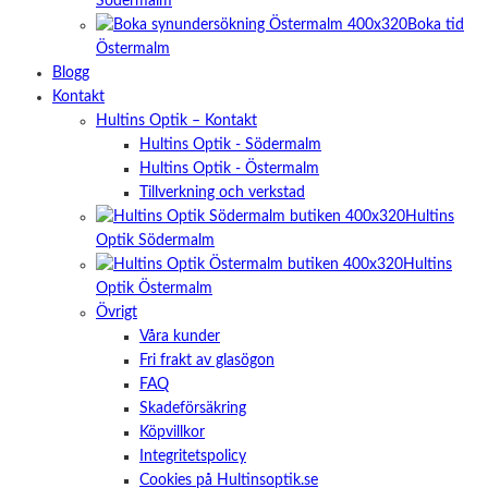
Södermalm
Boka tid
Östermalm
Blogg
Kontakt
Hultins Optik – Kontakt
Hultins Optik - Södermalm
Hultins Optik - Östermalm
Tillverkning och verkstad
Hultins
Optik Södermalm
Hultins
Optik Östermalm
Övrigt
Våra kunder
Fri frakt av glasögon
FAQ
Skadeförsäkring
Köpvillkor
Integritetspolicy
Cookies på Hultinsoptik.se