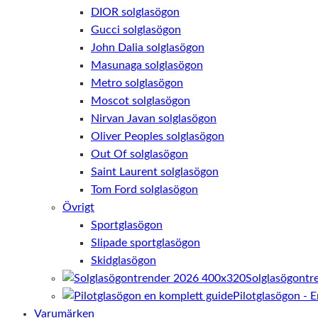
DIOR solglasögon
Gucci solglasögon
John Dalia solglasögon
Masunaga solglasögon
Metro solglasögon
Moscot solglasögon
Nirvan Javan solglasögon
Oliver Peoples solglasögon
Out Of solglasögon
Saint Laurent solglasögon
Tom Ford solglasögon
Övrigt
Sportglasögon
Slipade sportglasögon
Skidglasögon
Solglasögontr
Pilotglasögon - 
Varumärken