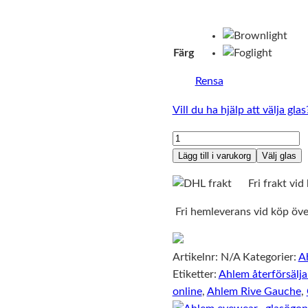
Färg
Rensa
Vill du ha hjälp att välja glas
Ahlem
Rive
Lägg till i varukorg
Välj glas
Gauche
Fri frakt vid 
mängd
Fri hemleverans vid köp öv
Artikelnr:
N/A
Kategorier:
A
Etiketter:
Ahlem återförsälja
online
,
Ahlem Rive Gauche
,