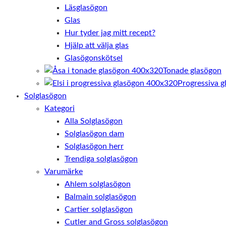
Läsglasögon
Glas
Hur tyder jag mitt recept?
Hjälp att välja glas
Glasögonskötsel
Tonade glasögon
Progressiva g
Solglasögon
Kategori
Alla Solglasögon
Solglasögon dam
Solglasögon herr
Trendiga solglasögon
Varumärke
Ahlem solglasögon
Balmain solglasögon
Cartier solglasögon
Cutler and Gross solglasögon