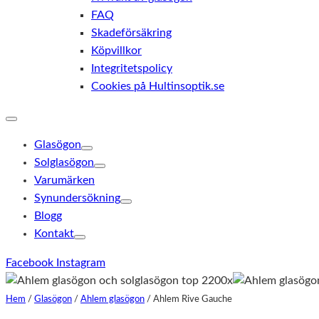
FAQ
Skadeförsäkring
Köpvillkor
Integritetspolicy
Cookies på Hultinsoptik.se
Glasögon
Solglasögon
Varumärken
Synundersökning
Blogg
Kontakt
Facebook
Instagram
Hem
/
Glasögon
/
Ahlem glasögon
/
Ahlem Rive Gauche