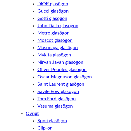
DIOR glasögon
Gucci glasögon
Götti glasögon
John Dalia glasögon
Metro glasögon
Moscot glasögon
Masunaga glasögon
Mykita glasögon
Nirvan Javan glasögon
Oliver Peoples glasögon
Oscar Magnuson glasögon
Saint Laurent glasögon
Savile Row glasögon
Tom Ford glasögon
Vasuma glasögon
Övrigt
Sportglasögon
Clip-on