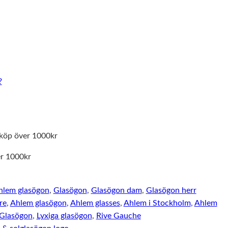
?
köp över 1000kr
er 1000kr
hlem glasögon
,
Glasögon
,
Glasögon dam
,
Glasögon herr
re
,
Ahlem glasögon
,
Ahlem glasses
,
Ahlem i Stockholm
,
Ahlem
Glasögon
,
Lyxiga glasögon
,
Rive Gauche