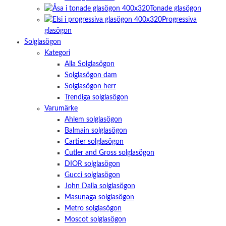
Tonade glasögon
Progressiva
glasögon
Solglasögon
Kategori
Alla Solglasögon
Solglasögon dam
Solglasögon herr
Trendiga solglasögon
Varumärke
Ahlem solglasögon
Balmain solglasögon
Cartier solglasögon
Cutler and Gross solglasögon
DIOR solglasögon
Gucci solglasögon
John Dalia solglasögon
Masunaga solglasögon
Metro solglasögon
Moscot solglasögon