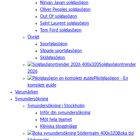
Nirvan Javan solglasögon
Oliver Peoples solglasögon
Out Of solglasögon
Saint Laurent solglasögon
Tom Ford solglasögon
Övrigt
Sportglasögon
Slipade sportglasögon
Skidglasögon
Solglasögontrender
2026
Pilotglasögon - En
komplett guide
Varumärken
Synundersökning
Synundersökning i Stockholm
Inför din synundersökning
Möt hela teamet
Kliniska blogginlägg
Boka tid