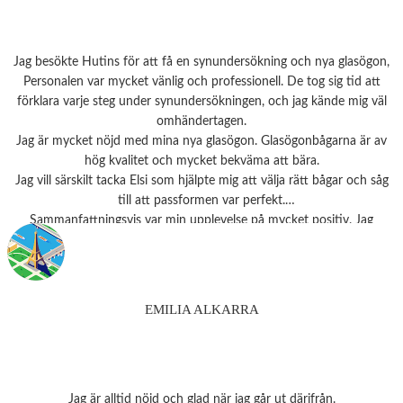
Jag besökte Hutins för att få en synundersökning och nya glasögon,
Personalen var mycket vänlig och professionell. De tog sig tid att
förklara varje steg under synundersökningen, och jag kände mig väl
omhändertagen.
Jag är mycket nöjd med mina nya glasögon. Glasögonbågarna är av
hög kvalitet och mycket bekväma att bära.
Jag vill särskilt tacka Elsi som hjälpte mig att välja rätt bågar och såg
till att passformen var perfekt.
Sammanfattningsvis var min upplevelse på mycket positiv. Jag
rekommenderar starkt detta ställe till alla som behöver
synundersökning eller nya glasögon.
Tack 💗
EMILIA ALKARRA
Jag är alltid nöjd och glad när jag går ut därifrån.