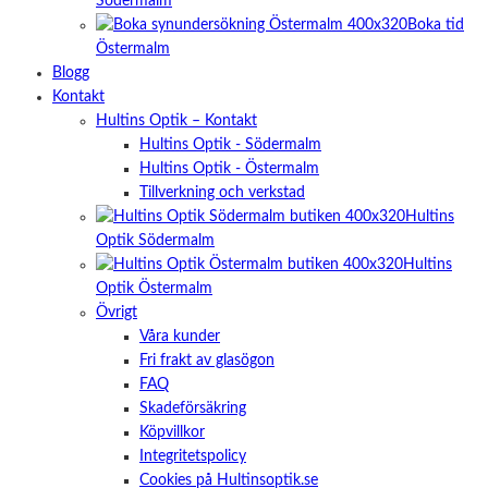
Södermalm
Boka tid
Östermalm
Blogg
Kontakt
Hultins Optik – Kontakt
Hultins Optik - Södermalm
Hultins Optik - Östermalm
Tillverkning och verkstad
Hultins
Optik Södermalm
Hultins
Optik Östermalm
Övrigt
Våra kunder
Fri frakt av glasögon
FAQ
Skadeförsäkring
Köpvillkor
Integritetspolicy
Cookies på Hultinsoptik.se