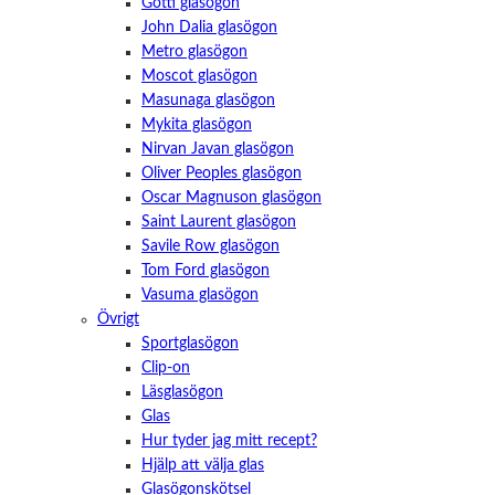
Götti glasögon
John Dalia glasögon
Metro glasögon
Moscot glasögon
Masunaga glasögon
Mykita glasögon
Nirvan Javan glasögon
Oliver Peoples glasögon
Oscar Magnuson glasögon
Saint Laurent glasögon
Savile Row glasögon
Tom Ford glasögon
Vasuma glasögon
Övrigt
Sportglasögon
Clip-on
Läsglasögon
Glas
Hur tyder jag mitt recept?
Hjälp att välja glas
Glasögonskötsel