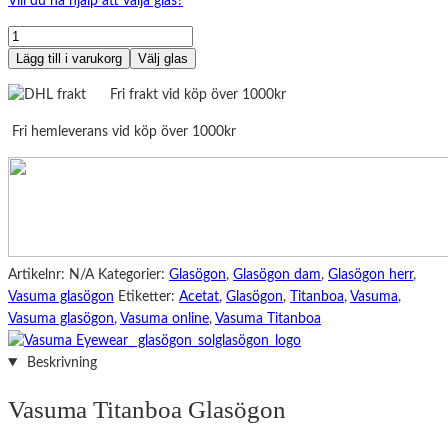
Vill du ha hjälp att välja glas?
Vasuma
Titanboa
Lägg till i varukorg
Välj glas
mängd
Fri frakt vid köp över 1000kr
Fri hemleverans vid köp över 1000kr
Artikelnr:
N/A
Kategorier:
Glasögon
,
Glasögon dam
,
Glasögon herr
,
Vasuma glasögon
Etiketter:
Acetat
,
Glasögon
,
Titanboa
,
Vasuma
,
Vasuma glasögon
,
Vasuma online
,
Vasuma Titanboa
Beskrivning
Vasuma Titanboa Glasögon