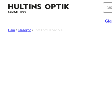
Gla
Hem
/
Glasögon
/
Tom Ford TF5615-B