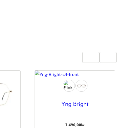
Yng Bright
1 490,00
kr