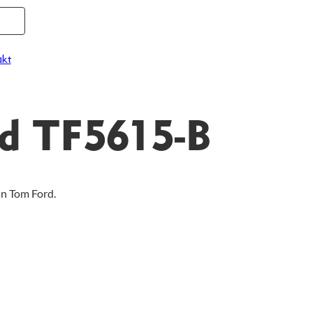
kt
d TF5615-B
ån Tom Ford.