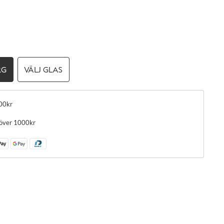
RG
VÄLJ GLAS
00kr
 över 1000kr