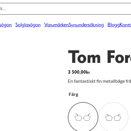
sögon
Solglasögon
Varumärken
Synundersökning
Blogg
Konta
Tom For
3 500,00
kr
En fantastiskt fin metallbåge fr
Färg