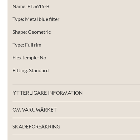
välja bort. De
Name: FT5615-B
behövs för
att hemsidan
över huvud
Type: Metal blue filter
taget ska
fungera.
Shape: Geometric
Type: Full rim
Statistik
För att vi ska
Flex temple: No
kunna
förbättra
Fitting: Standard
hemsidans
funktionalitet
och
uppbyggnad,
YTTERLIGARE INFORMATION
baserat på
hur hemsidan
används.
OM VARUMÄRKET
SKADEFÖRSÄKRING
Upplevelse
För att vår