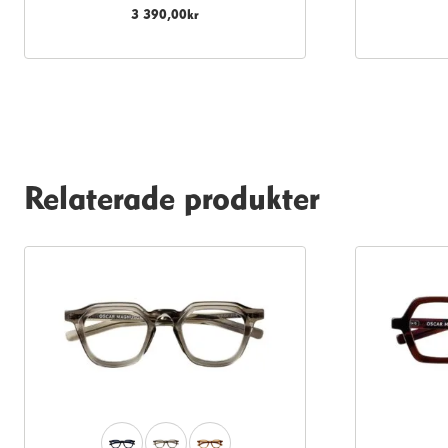
anpassat innehåll
3 390,00
kr
och erbjudanden.
Relaterade produkter