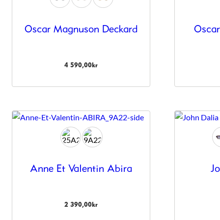
Oscar Magnuson Deckard
Osca
4 590,00
kr
Anne Et Valentin Abira
J
2 390,00
kr