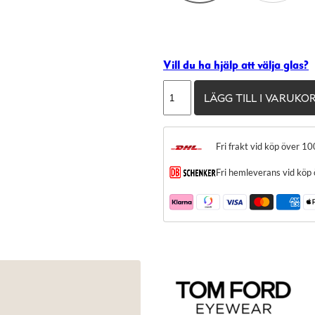
Vill du ha hjälp att välja glas?
Tom
LÄGG TILL I VARUKO
Ford
TF5615-
B
Fri frakt vid köp över 10
mängd
Fri hemleverans vid köp