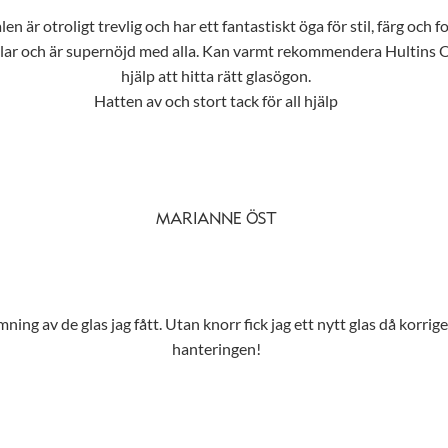
n är otroligt trevlig och har ett fantastiskt öga för stil, färg och f
tilar och är supernöjd med alla. Kan varmt rekommendera Hultins Opt
hjälp att hitta rätt glasögon.
Hatten av och stort tack för all hjälp
MARIANNE ÖST
ing av de glas jag fått. Utan knorr fick jag ett nytt glas då korrig
hanteringen!