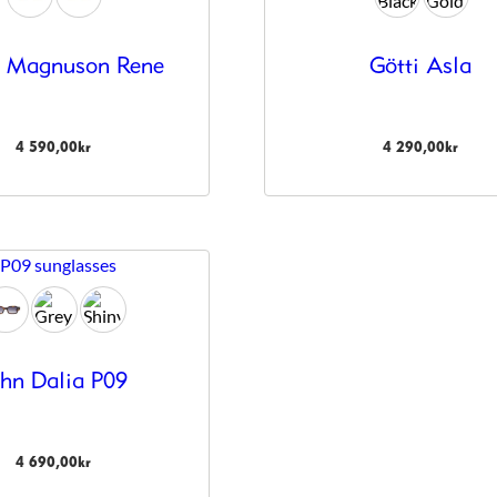
r Magnuson Rene
Götti Asla
4 590,00
kr
4 290,00
kr
ohn Dalia P09
4 690,00
kr