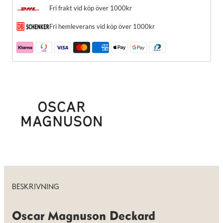
de här
Fri frakt vid köp över 1000kr
kakorna
kommer viss
Fri hemleverans vid köp över 1000kr
funktionalitet
att försvinna
från
hemsidan.
Marknadsföring
Genom att dela
med dig av dina
intressen och ditt
beteende när du
surfar ökar du
chansen att få se
personligt
anpassat innehåll
och erbjudanden.
BESKRIVNING
Oscar Magnuson Deckard