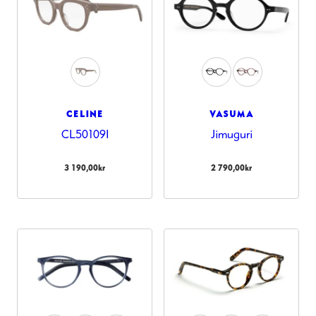
CELINE
VASUMA
CL50109I
Jimuguri
3 190,00
kr
2 790,00
kr