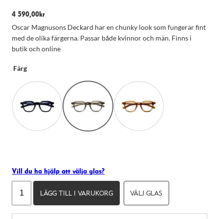
taget ska
fungera.
4 590,00
kr
Oscar Magnusons Deckard har en chunky look som fungerar fint
med de olika färgerna. Passar både kvinnor och män. Finns i
Statistik
butik och online
För att vi ska
kunna
förbättra
Färg
hemsidans
funktionalitet
och
uppbyggnad,
baserat på
hur hemsidan
används.
Upplevelse
För att vår
Vill du ha hjälp att välja glas?
hemsida ska
prestera så
Oscar
bra som
LÄGG TILL I VARUKORG
VÄLJ GLAS
Magnuson
möjligt under
Deckard
ditt besök.
Om du nekar
mängd