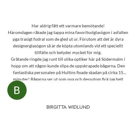
Har aldrig fått ett varmare bemötande!
Häromdagen råkade jag tappa mina favoritsolglasögon i asfalten
pga trasigt fodral som de gled ut ur. Förutom att det är dyra
designerglasögon så är de köpta utomlands vid ett speciellt
tillfälle och betyder mycket för mig.
Gråtande ringde jag runt till olika optiker här på Södermalm i
hopp om att någon kunde slipa de uppskrapade bågarna. Den
fantastiska personalen på Hultins fixade skadan på cirka 15
minuter! Bågarna ser ut som nya och dessutom fick jag helt
oväntat en underbar gåva – ett sprillans nytt fodral från samma
märke som mina solglasögon! Vilken fantastisk service! Kommer
aldrig att glömma det otroligt fina bemötandet.
Snart behöver jag boka tid för en synundersökning och jag vet
BIRGITTA WIDLUND
precis vart jag ska vända mig!