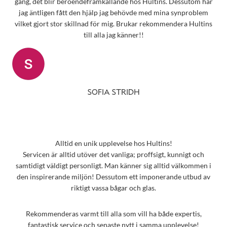
gäng, det blir beroendeframkallande hos Hultins. Dessutom har
jag äntligen fått den hjälp jag behövde med mina synproblem
vilket gjort stor skillnad för mig. Brukar rekommendera Hultins
till alla jag känner!!
SOFIA STRIDH
Alltid en unik upplevelse hos Hultins!
Servicen är alltid utöver det vanliga; proffsigt, kunnigt och
samtidigt väldigt personligt. Man känner sig alltid välkommen i
den inspirerande miljön! Dessutom ett imponerande utbud av
riktigt vassa bågar och glas.
Rekommenderas varmt till alla som vill ha både expertis,
fantastisk service och senaste nytt i samma upplevelse!