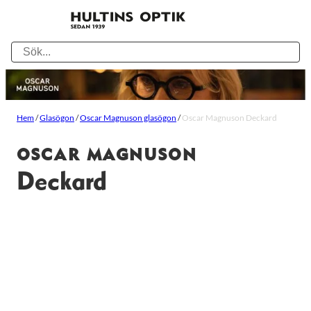
Hem
/
Glasögon
/
Oscar Magnuson glasögon
/
Oscar Magnuson Deckard
OSCAR MAGNUSON
Deckard