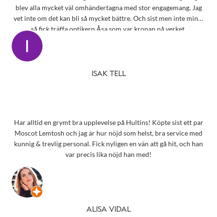
blev alla mycket väl omhändertagna med stor engagemang. Jag
vet inte om det kan bli så mycket bättre. Och sist men inte minst
så fick träffa optikern Åsa som var kronan på verket.
ISAK TELL
Har alltid en grymt bra upplevelse på Hultins! Köpte sist ett par
Moscot Lemtosh och jag är hur nöjd som helst, bra service med
kunnig & trevlig personal. Fick nyligen en vän att gå hit, och han
var precis lika nöjd han med!
ALISA VIDAL