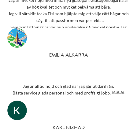
Jag är mycket nöjd med mina nya glasögon. Glasögonbågarna är
av hög kvalitet och mycket bekväma att bära.
Jag vill särskilt tacka Elsi som hjälpte mig att välja rätt bågar och
såg till att passformen var perfekt.
Sammanfattningsvis var min upplevelse på mycket positiv. Jag
rekommenderar starkt detta ställe till alla som behöver
synundersökning eller nya glasögon.
Tack 💗
EMILIA ALKARRA
Jag är alltid nöjd och glad när jag går ut därifrån.
Bästa service glada personal och med proffsigt jobb. 🫶🫶🫶
KARL NIZHAD