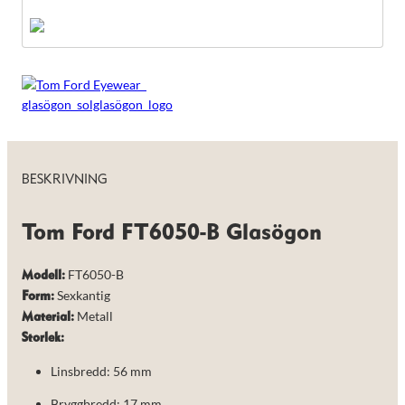
taget ska
fungera.
Statistik
För att vi ska
kunna
förbättra
hemsidans
funktionalitet
och
BESKRIVNING
uppbyggnad,
baserat på
hur hemsidan
Tom Ford FT6050-B Glasögon
används.
FT6050-B
Modell:
Upplevelse
Sexkantig
Form:
För att vår
Metall
Material:
hemsida ska
prestera så
Storlek:
bra som
möjligt under
Linsbredd: 56 mm
ditt besök.
Om du nekar
Bryggbredd: 17 mm