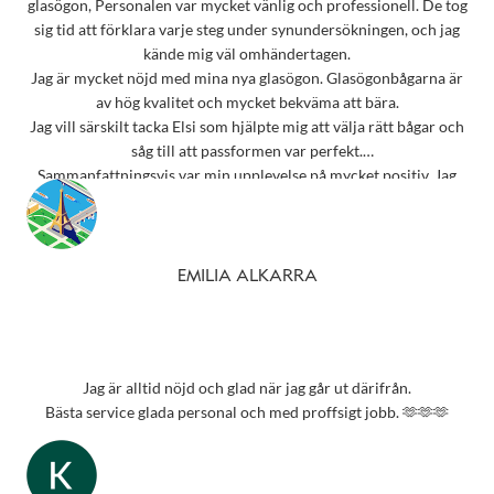
glasögon, Personalen var mycket vänlig och professionell. De tog
sig tid att förklara varje steg under synundersökningen, och jag
kände mig väl omhändertagen.
Jag är mycket nöjd med mina nya glasögon. Glasögonbågarna är
av hög kvalitet och mycket bekväma att bära.
Jag vill särskilt tacka Elsi som hjälpte mig att välja rätt bågar och
såg till att passformen var perfekt.
Sammanfattningsvis var min upplevelse på mycket positiv. Jag
rekommenderar starkt detta ställe till alla som behöver
synundersökning eller nya glasögon.
Tack 💗
EMILIA ALKARRA
Jag är alltid nöjd och glad när jag går ut därifrån.
Bästa service glada personal och med proffsigt jobb. 🫶🫶🫶