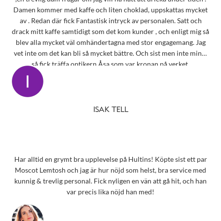
Damen kommer med kaffe och liten choklad, uppskattas mycket
av . Redan där fick Fantastisk intryck av personalen. Satt och
drack mitt kaffe samtidigt som det kom kunder , och enligt mig så
blev alla mycket väl omhändertagna med stor engagemang. Jag
vet inte om det kan bli så mycket bättre. Och sist men inte minst
så fick träffa optikern Åsa som var kronan på verket.
ISAK TELL
Har alltid en grymt bra upplevelse på Hultins! Köpte sist ett par
Moscot Lemtosh och jag är hur nöjd som helst, bra service med
kunnig & trevlig personal. Fick nyligen en vän att gå hit, och han
var precis lika nöjd han med!