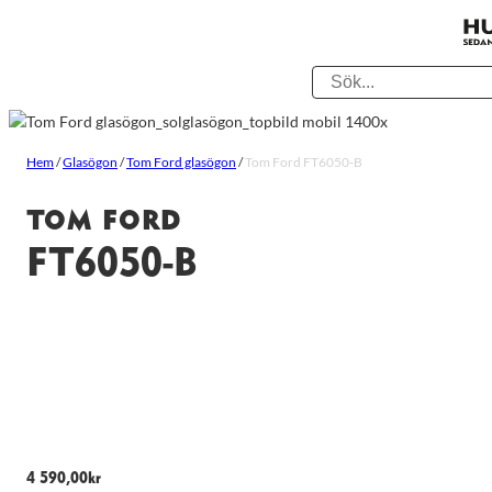
Hem
/
Glasögon
/
Tom Ford glasögon
/
Tom Ford FT6050-B
TOM FORD
FT6050-B
4 590,00
kr