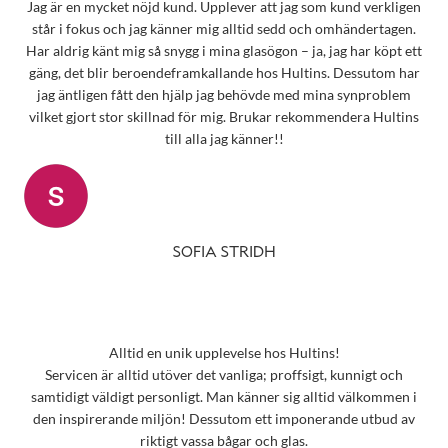
Jag är en mycket nöjd kund. Upplever att jag som kund verkligen
står i fokus och jag känner mig alltid sedd och omhändertagen.
Har aldrig känt mig så snygg i mina glasögon – ja, jag har köpt ett
gäng, det blir beroendeframkallande hos Hultins. Dessutom har
jag äntligen fått den hjälp jag behövde med mina synproblem
vilket gjort stor skillnad för mig. Brukar rekommendera Hultins
till alla jag känner!!
SOFIA STRIDH
Alltid en unik upplevelse hos Hultins!
Servicen är alltid utöver det vanliga; proffsigt, kunnigt och
samtidigt väldigt personligt. Man känner sig alltid välkommen i
den inspirerande miljön! Dessutom ett imponerande utbud av
riktigt vassa bågar och glas.