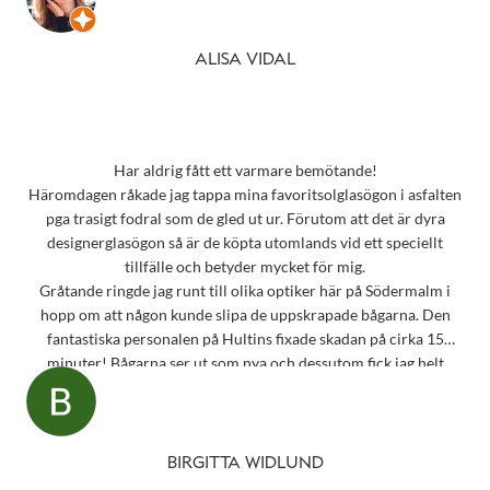
ALISA VIDAL
Har aldrig fått ett varmare bemötande!
Häromdagen råkade jag tappa mina favoritsolglasögon i asfalten
pga trasigt fodral som de gled ut ur. Förutom att det är dyra
designerglasögon så är de köpta utomlands vid ett speciellt
tillfälle och betyder mycket för mig.
Gråtande ringde jag runt till olika optiker här på Södermalm i
hopp om att någon kunde slipa de uppskrapade bågarna. Den
fantastiska personalen på Hultins fixade skadan på cirka 15
minuter! Bågarna ser ut som nya och dessutom fick jag helt
oväntat en underbar gåva – ett sprillans nytt fodral från samma
märke som mina solglasögon! Vilken fantastisk service! Kommer
aldrig att glömma det otroligt fina bemötandet.
Snart behöver jag boka tid för en synundersökning och jag vet
BIRGITTA WIDLUND
precis vart jag ska vända mig!