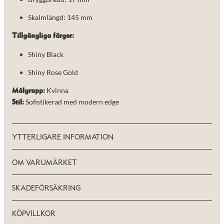
de här
kakorna
Skalmlängd: 145 mm
kommer viss
funktionalitet
Tillgängliga färger:
att försvinna
från
Shiny Black
hemsidan.
Shiny Rose Gold
Marknadsföring
Kvinna
Målgrupp:
Genom att dela
Sofistikerad med modern edge
Stil:
med dig av dina
intressen och ditt
beteende när du
surfar ökar du
YTTERLIGARE INFORMATION
chansen att få se
personligt
anpassat innehåll
OM VARUMÄRKET
och erbjudanden.
SKADEFÖRSÄKRING
KÖPVILLKOR