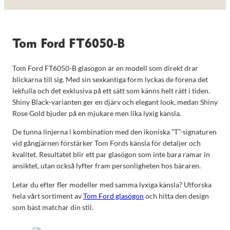
Tom Ford FT6050-B
Tom Ford FT6050-B glasögon är en modell som direkt drar
blickarna till sig. Med sin sexkantiga form lyckas de förena det
lekfulla och det exklusiva på ett sätt som känns helt rätt i tiden.
Shiny Black-varianten ger en djärv och elegant look, medan Shiny
Rose Gold bjuder på en mjukare men lika lyxig känsla.
De tunna linjerna i kombination med den ikoniska ”T”-signaturen
vid gångjärnen förstärker Tom Fords känsla för detaljer och
kvalitet. Resultatet blir ett par glasögon som inte bara ramar in
ansiktet, utan också lyfter fram personligheten hos bäraren.
Letar du efter fler modeller med samma lyxiga känsla? Utforska
hela vårt sortiment av
Tom Ford glasögon
och hitta den design
som bäst matchar din stil.