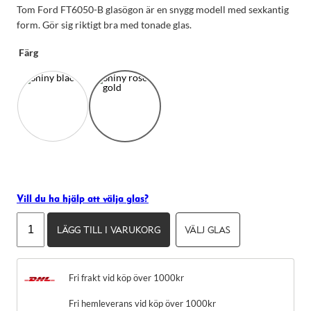
Tom Ford FT6050-B glasögon är en snygg modell med sexkantig
form. Gör sig riktigt bra med tonade glas.
Färg
Vill du ha hjälp att välja glas?
Nödvändiga
Tom
Dessa kakor
LÄGG TILL I VARUKORG
VÄLJ GLAS
Ford
går inte att
FT6050-
välja bort.
B
De behövs
för att
Fri frakt vid köp över 1000kr
mängd
hemsidan
över huvud
Fri hemleverans vid köp över 1000kr