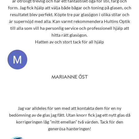
är otroligt trevlig och har ett fantastiskt öga för stil, färg och
form. Jag fick hjälp att välja både bågar och toning på glasen, och
resultatet blev perfekt. Köpte tre par glasögon i olika stilar och
är supernöjd med alla. Kan varmt rekommendera Hultins Optik
till alla som vill ha personlig service och professionell hjälp att
hitta rätt glasögon.
Hatten av och stort tack för all hjälp
MARIANNE ÖST
Jag var alldeles för sen med att kontakta dem för en ny
bedömning av de glas jag fått. Utan knorr fick jag ett nytt glas då
korrigeringen låg ”mitt emellan” två värden. Tack för den
generösa hanteringen!