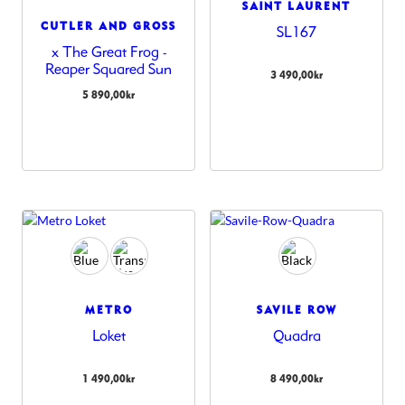
SAINT LAURENT
CUTLER AND GROSS
SL167
x The Great Frog -
Reaper Squared Sun
3 490,00
kr
5 890,00
kr
METRO
SAVILE ROW
Loket
Quadra
1 490,00
kr
8 490,00
kr