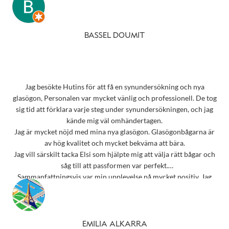
BASSEL DOUMIT
Jag besökte Hutins för att få en synundersökning och nya
glasögon, Personalen var mycket vänlig och professionell. De tog
sig tid att förklara varje steg under synundersökningen, och jag
kände mig väl omhändertagen.
Jag är mycket nöjd med mina nya glasögon. Glasögonbågarna är
av hög kvalitet och mycket bekväma att bära.
Jag vill särskilt tacka Elsi som hjälpte mig att välja rätt bågar och
såg till att passformen var perfekt.
Sammanfattningsvis var min upplevelse på mycket positiv. Jag
rekommenderar starkt detta ställe till alla som behöver
synundersökning eller nya glasögon.
Tack 💗
EMILIA ALKARRA