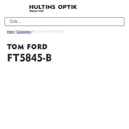
Hem
/
Glasögon
/
Tom Ford FT5845-B
TOM FORD
FT5845-B