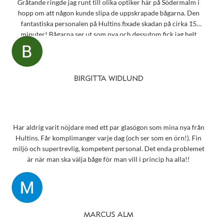
Gråtande ringde jag runt till olika optiker här på Södermalm i
hopp om att någon kunde slipa de uppskrapade bågarna. Den
fantastiska personalen på Hultins fixade skadan på cirka 15
minuter! Bågarna ser ut som nya och dessutom fick jag helt
oväntat en underbar gåva – ett sprillans nytt fodral från samma
märke som mina solglasögon! Vilken fantastisk service! Kommer
aldrig att glömma det otroligt fina bemötandet.
Snart behöver jag boka tid för en synundersökning och jag vet
BIRGITTA WIDLUND
precis vart jag ska vända mig!
Har aldrig varit nöjdare med ett par glasögon som mina nya från
Hultins. Får komplimanger varje dag (och ser som en örn!). Fin
miljö och supertrevlig, kompetent personal. Det enda problemet
är när man ska välja båge för man vill i princip ha alla!!
MARCUS ALM