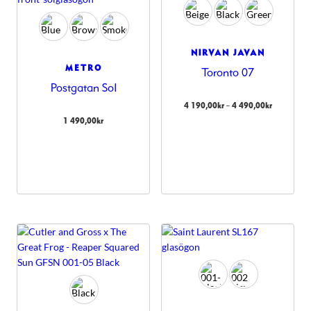
NIRVAN JAVAN
METRO
Toronto 07
Postgatan Sol
Prisinterval
–
4 190,00
kr
4 490,00
kr
4
1 490,00
kr
190,00kr
till
4
490,00kr