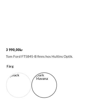
3 990,00
kr
Tom Ford FT5845-B finns hos Hultins Optik.
Färg
Nödvändiga
Dessa kakor
går inte att
välja bort.
De behövs
för att
hemsidan
över huvud