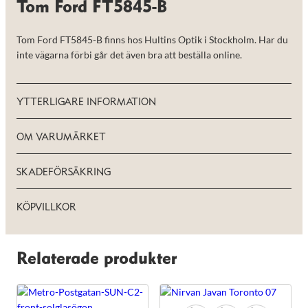
Tom Ford FT5845-B
de här
kakorna
kommer viss
Tom Ford FT5845-B finns hos Hultins Optik i Stockholm. Har du
funktionalitet
att försvinna
inte vägarna förbi går det även bra att beställa online.
från
hemsidan.
YTTERLIGARE INFORMATION
Marknadsföring
Genom att dela
OM VARUMÄRKET
med dig av dina
intressen och ditt
beteende när du
SKADEFÖRSÄKRING
surfar ökar du
chansen att få se
personligt
KÖPVILLKOR
anpassat innehåll
och erbjudanden.
Relaterade produkter