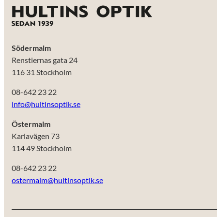
Södermalm
Renstiernas gata 24
116 31 Stockholm
08-642 23 22
info@hultinsoptik.se
Östermalm
Karlavägen 73
114 49 Stockholm
08-642 23 22
ostermalm@hultinsoptik.se
Nödvändiga
Dessa kakor
går inte att