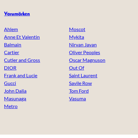
Varumärken
Ahlem
Moscot
Anne Et Valentin
Mykita
Balmain
Nirvan Javan
Cartier
Oliver Peoples
Cutler and Gross
Oscar Magnuson
DIOR
Out Of
Frank and Lucie
Saint Laurent
Gucci
Savile Row
John Dalia
Tom Ford
Masunaga
Vasuma
Metro