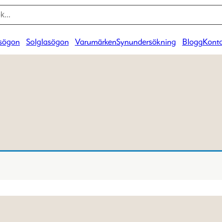
sögon
Solglasögon
Varumärken
Synundersökning
Blogg
Konta