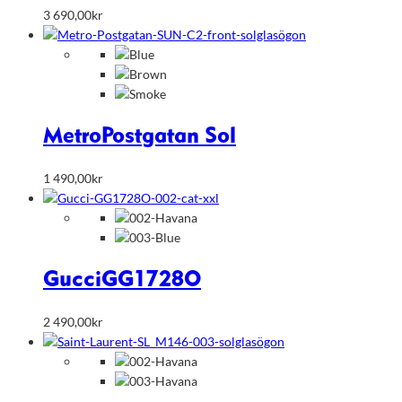
3 690,00
kr
Metro
Postgatan Sol
1 490,00
kr
Gucci
GG1728O
2 490,00
kr