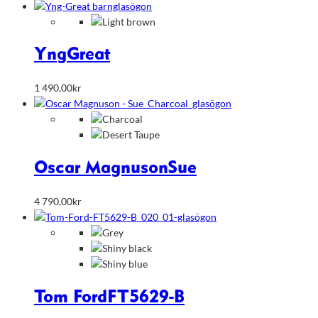
Yng
Great
1 490,00
kr
Oscar Magnuson
Sue
4 790,00
kr
Tom Ford
FT5629-B