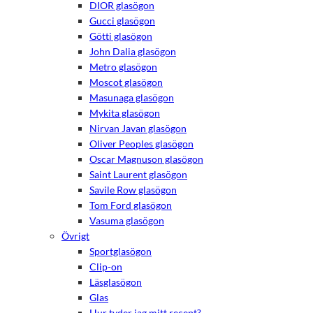
DIOR glasögon
Gucci glasögon
Götti glasögon
John Dalia glasögon
Metro glasögon
Moscot glasögon
Masunaga glasögon
Mykita glasögon
Nirvan Javan glasögon
Oliver Peoples glasögon
Oscar Magnuson glasögon
Saint Laurent glasögon
Savile Row glasögon
Tom Ford glasögon
Vasuma glasögon
Övrigt
Sportglasögon
Clip-on
Läsglasögon
Glas
Hur tyder jag mitt recept?