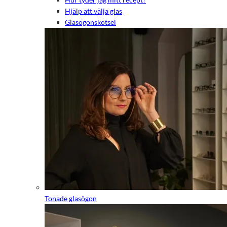
Hjälp att välja glas
Glasögonskötsel
Tonade glasögon