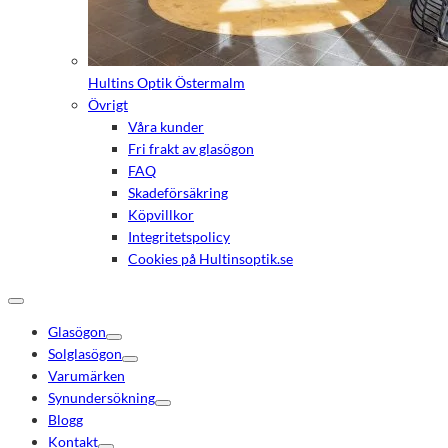
Hultins Optik Östermalm
Övrigt
Våra kunder
Fri frakt av glasögon
FAQ
Skadeförsäkring
Köpvillkor
Integritetspolicy
Cookies på Hultinsoptik.se
Glasögon
Solglasögon
Varumärken
Synundersökning
Blogg
Kontakt