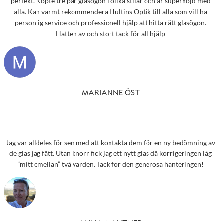
perfekt. Köpte tre par glasögon i olika stilar och är supernöjd med
alla. Kan varmt rekommendera Hultins Optik till alla som vill ha
personlig service och professionell hjälp att hitta rätt glasögon.
Hatten av och stort tack för all hjälp
MARIANNE ÖST
Jag var alldeles för sen med att kontakta dem för en ny bedömning av
de glas jag fått. Utan knorr fick jag ett nytt glas då korrigeringen låg
”mitt emellan” två värden. Tack för den generösa hanteringen!