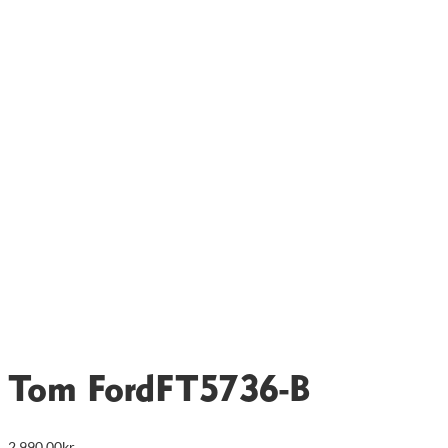
Tom Ford
FT5736-B
2 990,00
kr