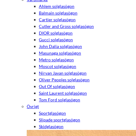
Ahlem solglasögon
Balmain solglasögon
Cartier solglasögon
Cutler and Gross solglasögon
DIOR solglasögon
Gucci solglasögon
John Dalia solglasögon
Masunaga solglasögon
Metro solglasögon
Moscot solglasögon
Nirvan Javan solglasögon
Oliver Peoples solglasögon
Out Of solglasögon
Saint Laurent solglasögon
Tom Ford solglasögon
Övrigt
Sportglasögon
Slipade sportglasögon
Skidglasögon