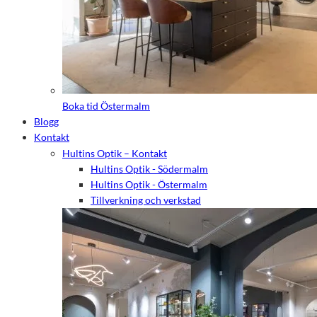
Boka tid Östermalm
Blogg
Kontakt
Hultins Optik – Kontakt
Hultins Optik - Södermalm
Hultins Optik - Östermalm
Tillverkning och verkstad