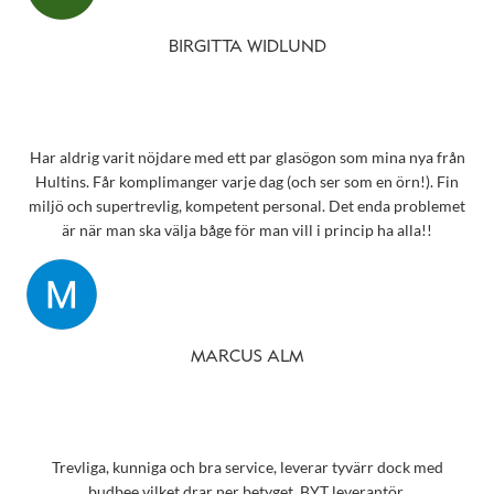
aldrig att glömma det otroligt fina bemötandet.
Snart behöver jag boka tid för en synundersökning och jag vet
BIRGITTA WIDLUND
precis vart jag ska vända mig!
Har aldrig varit nöjdare med ett par glasögon som mina nya från
Hultins. Får komplimanger varje dag (och ser som en örn!). Fin
miljö och supertrevlig, kompetent personal. Det enda problemet
är när man ska välja båge för man vill i princip ha alla!!
MARCUS ALM
Trevliga, kunniga och bra service, leverar tyvärr dock med
budbee vilket drar ner betyget, BYT leverantör.