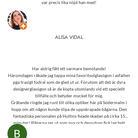
var precis lika nöjd han med!
ALISA VIDAL
Har aldrig fått ett varmare bemötande!
Häromdagen råkade jag tappa mina favoritsolglasögon i asfalten
pga trasigt fodral som de gled ut ur. Förutom att det är dyra
designerglasögon så är de köpta utomlands vid ett speciellt
tillfälle och betyder mycket för mig.
Gråtande ringde jag runt till olika optiker här på Södermalm i
hopp om att någon kunde slipa de uppskrapade bågarna. Den
fantastiska personalen på Hultins fixade skadan på cirka 15
minuter! Bågarna ser ut som nya och dessutom fick jag helt
oväntat en underbar gåva – ett sprillans nytt fodral från samma
märke som mina solglasögon! Vilken fantastisk service! Kommer