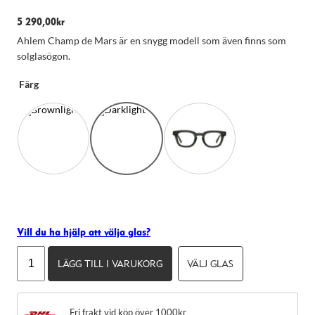
5 290,00
kr
Ahlem Champ de Mars är en snygg modell som även finns som
solglasögon.
Färg
Nödvändiga
Dessa kakor
Vill du ha hjälp att välja glas?
går inte att
Ahlem
välja bort.
LÄGG TILL I VARUKORG
VÄLJ GLAS
Champ
De behövs
för att
de
hemsidan
Mars
över huvud
Fri frakt vid köp över 1000kr
mängd