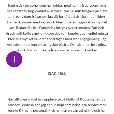
Fantastisk personal som har jobbar med gamla traditioner och
vet värdet av hög kvalitet & service . Var 20 min tidigare på plats
,en trevlig dam frågar om jag vill ha nått att dricka under tiden .
Damen kommer med kaffe och liten choklad, uppskattas mycket
av . Redan där fick Fantastisk intryck av personalen. Satt och
drack mitt kaffe samtidigt som det kom kunder , och enligt mig så
blev alla mycket väl omhändertagna med stor engagemang. Jag
vet inte om det kan bli så mycket bättre. Och sist men inte minst
så fick träffa optikern Åsa som var kronan på verket.
ISAK TELL
Har alltid en grymt bra upplevelse på Hultins! Köpte sist ett par
Moscot Lemtosh och jag är hur nöjd som helst, bra service med
kunnig & trevlig personal. Fick nyligen en vän att gå hit, och han