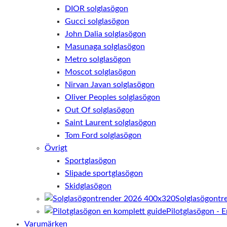
För att vår
DIOR solglasögon
hemsida ska
Gucci solglasögon
prestera så
John Dalia solglasögon
bra som
möjligt under
Masunaga solglasögon
ditt besök.
Metro solglasögon
Om du nekar
Moscot solglasögon
de här
kakorna
Nirvan Javan solglasögon
kommer viss
Oliver Peoples solglasögon
funktionalitet
Out Of solglasögon
att försvinna
från
Saint Laurent solglasögon
hemsidan.
Tom Ford solglasögon
Övrigt
Sportglasögon
Marknadsföring
Slipade sportglasögon
Genom att dela
med dig av dina
Skidglasögon
intressen och ditt
Solglasögontr
beteende när du
Pilotglasögon - 
surfar ökar du
chansen att få se
Varumärken