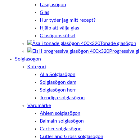
Läsglasögon
behövs för
att hemsidan
Glas
över huvud
Hur tyder jag mitt recept?
taget ska
Hjälp att välja glas
fungera.
Glasögonskötsel
Tonade glasögon
Statistik
Progressiva g
För att vi ska
Solglasögon
kunna
Kategori
förbättra
hemsidans
Alla Solglasögon
funktionalitet
Solglasögon dam
och
Solglasögon herr
uppbyggnad,
baserat på
Trendiga solglasögon
hur
Varumärke
hemsidan
Ahlem solglasögon
används.
Balmain solglasögon
Cartier solglasögon
Upplevelse
Cutler and Gross solglasögon