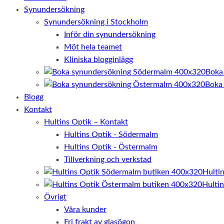
personligt
Synundersökning
anpassat innehåll
Synundersökning i Stockholm
och erbjudanden.
Inför din synundersökning
Möt hela teamet
Kliniska blogginlägg
Boka
Boka
Blogg
Kontakt
Hultins Optik – Kontakt
Hultins Optik - Södermalm
Hultins Optik - Östermalm
Tillverkning och verkstad
Hulti
Hulti
Övrigt
Våra kunder
Fri frakt av glasögon