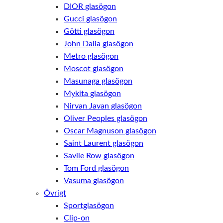
DIOR glasögon
Gucci glasögon
Götti glasögon
John Dalia glasögon
Metro glasögon
Moscot glasögon
Masunaga glasögon
Mykita glasögon
Nirvan Javan glasögon
Oliver Peoples glasögon
Oscar Magnuson glasögon
Saint Laurent glasögon
Savile Row glasögon
Tom Ford glasögon
Vasuma glasögon
Övrigt
Nödvändiga
Dessa kakor
Sportglasögon
går inte att
Clip-on
välja bort. De