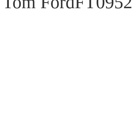
Tom Ford
FT0952