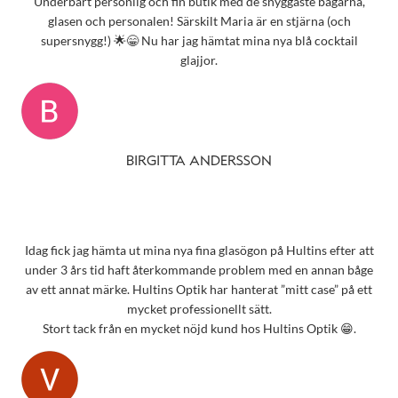
Underbart personlig och fin butik med de snyggaste bågarna,
glasen och personalen! Särskilt Maria är en stjärna (och
supersnygg!) 🌟😁 Nu har jag hämtat mina nya blå cocktail
glajjor.
BIRGITTA ANDERSSON
Idag fick jag hämta ut mina nya fina glasögon på Hultins efter att
under 3 års tid haft återkommande problem med en annan båge
av ett annat märke. Hultins Optik har hanterat ”mitt case” på ett
mycket professionellt sätt.
Stort tack från en mycket nöjd kund hos Hultins Optik 😁.