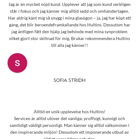
Jag är en mycket nöjd kund. Upplever att jag som kund verkligen
står i fokus och jag känner mig alltid sedd och omhändertagen.
Har aldrig känt mig så snygg i mina glasögon – ja, jag har köpt ett
gäng, det blir beroendeframkallande hos Hultins. Dessutom har
jag äntligen fått den hjälp jag behövde med mina synproblem
vilket gjort stor skillnad för mig. Brukar rekommendera Hultins
till alla jag känner!!
SOFIA STRIDH
Alltid en unik upplevelse hos Hultins!
Servicen är alltid utöver det vanliga; proffsigt, kunnigt och
samtidigt väldigt personligt. Man känner sig alltid välkommen i
den inspirerande miljön! Dessutom ett imponerande utbud av
riktigt vassa bågar och glas.