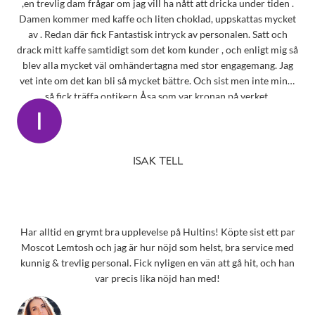
,en trevlig dam frågar om jag vill ha nått att dricka under tiden .
Damen kommer med kaffe och liten choklad, uppskattas mycket
av . Redan där fick Fantastisk intryck av personalen. Satt och
drack mitt kaffe samtidigt som det kom kunder , och enligt mig så
blev alla mycket väl omhändertagna med stor engagemang. Jag
vet inte om det kan bli så mycket bättre. Och sist men inte minst
så fick träffa optikern Åsa som var kronan på verket.
ISAK TELL
Har alltid en grymt bra upplevelse på Hultins! Köpte sist ett par
Moscot Lemtosh och jag är hur nöjd som helst, bra service med
kunnig & trevlig personal. Fick nyligen en vän att gå hit, och han
var precis lika nöjd han med!