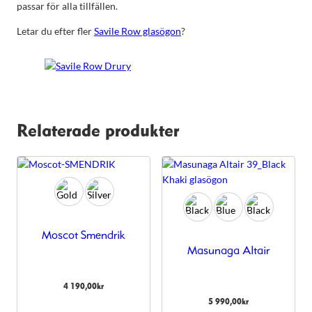
passar för alla tillfällen.
Letar du efter fler
Savile Row glasögon
?
Relaterade produkter
Moscot Smendrik
Masunaga Altair
4 190,00
kr
5 990,00
kr