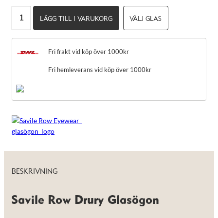
taget ska
fungera.
Savile
LÄGG TILL I VARUKORG
VÄLJ GLAS
Row
Drury
Statistik
mängd
För att vi ska
Fri frakt vid köp över 1000kr
kunna
förbättra
Fri hemleverans vid köp över 1000kr
hemsidans
funktionalitet
och
uppbyggnad,
baserat på
hur hemsidan
används.
Upplevelse
För att vår
BESKRIVNING
hemsida ska
prestera så
bra som
möjligt under
Savile Row Drury Glasögon
ditt besök.
Om du nekar