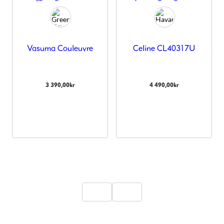
Vasuma Couleuvre
Celine CL40317U
3 390,00
kr
4 490,00
kr