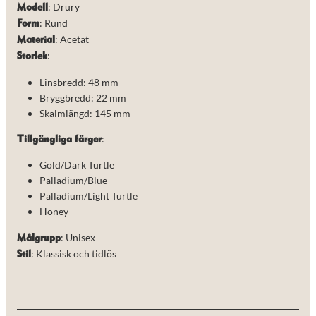
de här
: Drury
Modell
kakorna
: Rund
Form
kommer viss
: Acetat
Material
funktionalitet
att försvinna
:
Storlek
från
hemsidan.
Linsbredd: 48 mm
Bryggbredd: 22 mm
Skalmlängd: 145 mm
Marknadsföring
Genom att dela
:
Tillgängliga färger
med dig av dina
intressen och ditt
Gold/Dark Turtle
beteende när du
Palladium/Blue
surfar ökar du
Palladium/Light Turtle
chansen att få se
personligt
Honey
anpassat innehåll
och erbjudanden.
: Unisex
Målgrupp
: Klassisk och tidlös
Stil