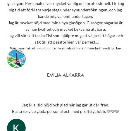
glasögon, Personalen var mycket vänlig och professionell. De tog
sig tid att förklara varje steg under synundersökningen, och jag
kände mig väl omhändertagen.
Jag är mycket nöjd med mina nya glasögon. Glasögonbågarna är
av hög kvalitet och mycket bekväma att bära.
Jag vill särskilt tacka Elsi som hjälpte mig att välja rätt bågar och
såg till att passformen var perfekt.
Sammanfattningsvis var min upplevelse på mycket positiv. Jag
rekommenderar starkt detta ställe till alla som behöver
synundersökning eller nya glasögon.
Tack 💗
EMILIA ALKARRA
Jag är alltid nöjd och glad när jag går ut därifrån.
Bästa service glada personal och med proffsigt jobb. 🫶🫶🫶