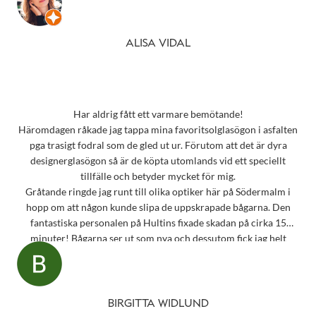
ALISA VIDAL
Har aldrig fått ett varmare bemötande!
Häromdagen råkade jag tappa mina favoritsolglasögon i asfalten
pga trasigt fodral som de gled ut ur. Förutom att det är dyra
designerglasögon så är de köpta utomlands vid ett speciellt
tillfälle och betyder mycket för mig.
Gråtande ringde jag runt till olika optiker här på Södermalm i
hopp om att någon kunde slipa de uppskrapade bågarna. Den
fantastiska personalen på Hultins fixade skadan på cirka 15
minuter! Bågarna ser ut som nya och dessutom fick jag helt
oväntat en underbar gåva – ett sprillans nytt fodral från samma
märke som mina solglasögon! Vilken fantastisk service! Kommer
aldrig att glömma det otroligt fina bemötandet.
Snart behöver jag boka tid för en synundersökning och jag vet
BIRGITTA WIDLUND
precis vart jag ska vända mig!