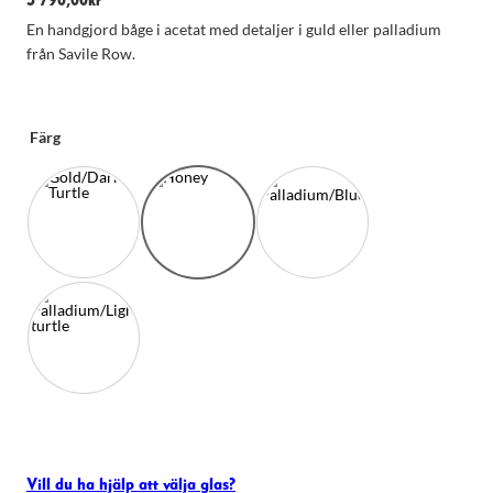
5 790,00
kr
En handgjord båge i acetat med detaljer i guld eller palladium
från Savile Row.
Färg
Nödvändiga
Dessa kakor
går inte att
välja bort.
De behövs
för att
hemsidan
över huvud
Vill du ha hjälp att välja glas?