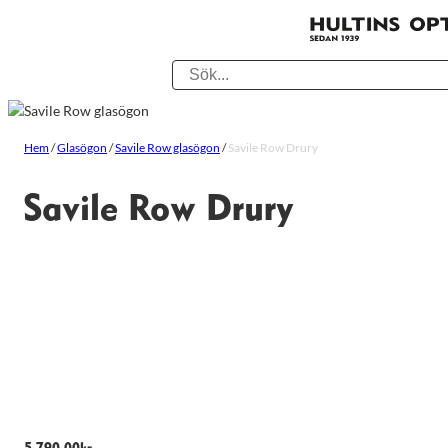
Hem
/
Glasögon
/
Savile Row glasögon
/
Savile Row Drury
Savile Row Drury