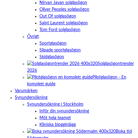
Nirvan Javan solglasögon
Oliver Peoples solglasögon
Out Of solglasögon
Saint Laurent solglasögon
Tom Ford solglasögon
Övrigt
Sportglasögon
Slipade sportglasögon
Skidglasögon
Solglasögontrender
2026
Pilotglasögon - En
komplett guide
Varumärken
Synundersökning
Synundersökning i Stockholm
Inför din synundersökning
Möt hela teamet
Kliniska blogginlägg
Boka tid