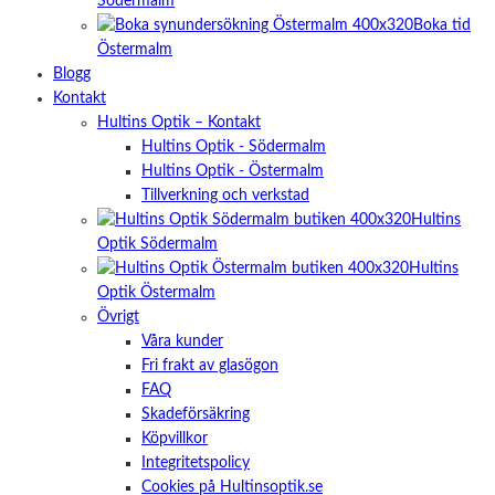
Södermalm
Boka tid
Östermalm
Blogg
Kontakt
Hultins Optik – Kontakt
Hultins Optik - Södermalm
Hultins Optik - Östermalm
Tillverkning och verkstad
Hultins
Optik Södermalm
Hultins
Optik Östermalm
Övrigt
Våra kunder
Fri frakt av glasögon
FAQ
Skadeförsäkring
Köpvillkor
Integritetspolicy
Cookies på Hultinsoptik.se