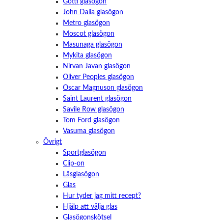
Götti glasögon
John Dalia glasögon
Metro glasögon
Moscot glasögon
Masunaga glasögon
Mykita glasögon
Nirvan Javan glasögon
Oliver Peoples glasögon
Oscar Magnuson glasögon
Saint Laurent glasögon
Savile Row glasögon
Tom Ford glasögon
Vasuma glasögon
Övrigt
Sportglasögon
Clip-on
Läsglasögon
Glas
Hur tyder jag mitt recept?
Hjälp att välja glas
Glasögonskötsel