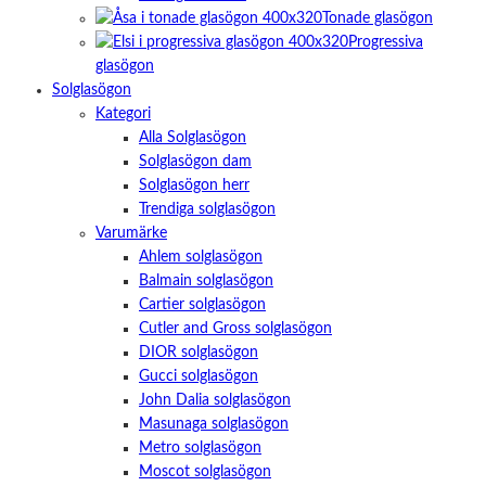
Tonade glasögon
Progressiva
glasögon
Solglasögon
Kategori
Alla Solglasögon
Solglasögon dam
Solglasögon herr
Trendiga solglasögon
Varumärke
Ahlem solglasögon
Balmain solglasögon
Cartier solglasögon
Cutler and Gross solglasögon
DIOR solglasögon
Gucci solglasögon
John Dalia solglasögon
Masunaga solglasögon
Metro solglasögon
Moscot solglasögon