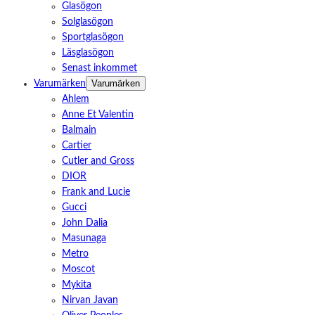
Glasögon
Solglasögon
Sportglasögon
Läsglasögon
Senast inkommet
Varumärken
Varumärken
Ahlem
Anne Et Valentin
Balmain
Cartier
Cutler and Gross
DIOR
Frank and Lucie
Gucci
John Dalia
Masunaga
Metro
Moscot
Mykita
Nirvan Javan