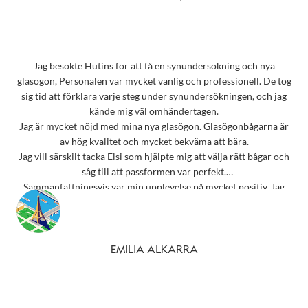
Jag besökte Hutins för att få en synundersökning och nya
glasögon, Personalen var mycket vänlig och professionell. De tog
sig tid att förklara varje steg under synundersökningen, och jag
kände mig väl omhändertagen.
Jag är mycket nöjd med mina nya glasögon. Glasögonbågarna är
av hög kvalitet och mycket bekväma att bära.
Jag vill särskilt tacka Elsi som hjälpte mig att välja rätt bågar och
såg till att passformen var perfekt.
Sammanfattningsvis var min upplevelse på mycket positiv. Jag
rekommenderar starkt detta ställe till alla som behöver
synundersökning eller nya glasögon.
Tack 💗
EMILIA ALKARRA