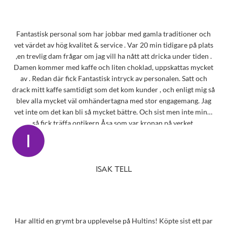
Fantastisk personal som har jobbar med gamla traditioner och
vet värdet av hög kvalitet & service . Var 20 min tidigare på plats
,en trevlig dam frågar om jag vill ha nått att dricka under tiden .
Damen kommer med kaffe och liten choklad, uppskattas mycket
av . Redan där fick Fantastisk intryck av personalen. Satt och
drack mitt kaffe samtidigt som det kom kunder , och enligt mig så
blev alla mycket väl omhändertagna med stor engagemang. Jag
vet inte om det kan bli så mycket bättre. Och sist men inte minst
så fick träffa optikern Åsa som var kronan på verket.
ISAK TELL
Har alltid en grymt bra upplevelse på Hultins! Köpte sist ett par