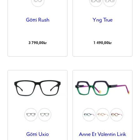
Götti Rush
Yng True
3 790,00
kr
1 490,00
kr
Götti Uxio
Anne Et Valentin Lirik