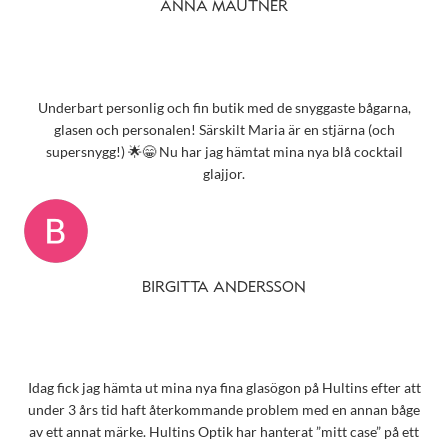
ANNA MAUTNER
Underbart personlig och fin butik med de snyggaste bågarna,
glasen och personalen! Särskilt Maria är en stjärna (och
supersnygg!) 🌟😁 Nu har jag hämtat mina nya blå cocktail
glajjor.
BIRGITTA ANDERSSON
Idag fick jag hämta ut mina nya fina glasögon på Hultins efter att
under 3 års tid haft återkommande problem med en annan båge
av ett annat märke. Hultins Optik har hanterat ”mitt case” på ett