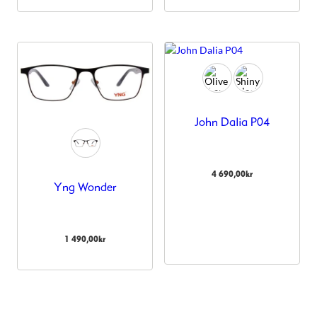
John Dalia P04
4 690,00
kr
Yng Wonder
1 490,00
kr