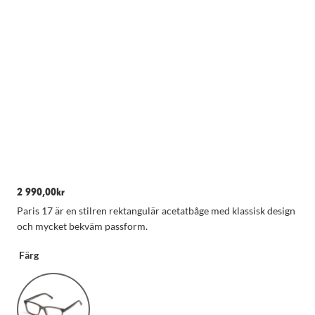
2 990,00
kr
Paris 17 är en stilren rektangulär acetatbåge med klassisk design
Nödvändiga
och mycket bekväm passform.
Dessa kakor
går inte att
Färg
välja bort.
De behövs
för att
hemsidan
över huvud