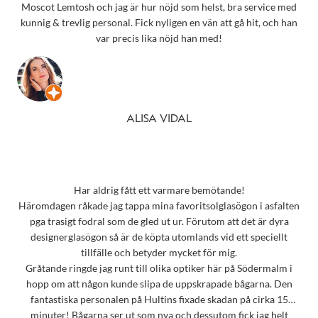
Moscot Lemtosh och jag är hur nöjd som helst, bra service med
kunnig & trevlig personal. Fick nyligen en vän att gå hit, och han
var precis lika nöjd han med!
ALISA VIDAL
Har aldrig fått ett varmare bemötande!
Häromdagen råkade jag tappa mina favoritsolglasögon i asfalten
pga trasigt fodral som de gled ut ur. Förutom att det är dyra
designerglasögon så är de köpta utomlands vid ett speciellt
tillfälle och betyder mycket för mig.
Gråtande ringde jag runt till olika optiker här på Södermalm i
hopp om att någon kunde slipa de uppskrapade bågarna. Den
fantastiska personalen på Hultins fixade skadan på cirka 15
minuter! Bågarna ser ut som nya och dessutom fick jag helt