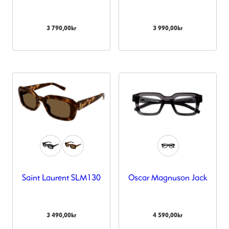
3 790,00
kr
3 990,00
kr
Saint Laurent SLM130
Oscar Magnuson Jack
3 490,00
kr
4 590,00
kr