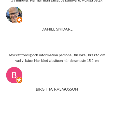
två minuter. Här har man satsat på kundvård. Högsta betyg!
DANIEL SNIDARE
Mycket trevlig och information personal, fin lokal, bra råd om
vad vi båge. Har köpt glasögon här de senaste 15 åren
BIRGITTA RASMUSSON