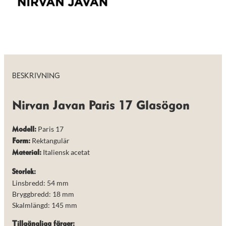
de här
kakorna
kommer viss
funktionalitet
att försvinna
från
hemsidan.
BESKRIVNING
Marknadsföring
Genom att dela
Nirvan Javan Paris 17 Glasögon
med dig av dina
intressen och ditt
beteende när du
Paris 17
Modell:
surfar ökar du
Rektangulär
chansen att få se
Form:
personligt
Italiensk acetat
Material:
anpassat innehåll
och erbjudanden.
Storlek:
Linsbredd: 54 mm
Bryggbredd: 18 mm
Skalmlängd: 145 mm
Tillgängliga färger: