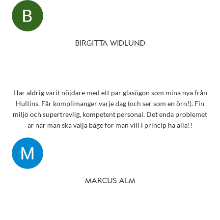
oväntat en underbar gåva – ett sprillans nytt fodral från samma
märke som mina solglasögon! Vilken fantastisk service! Kommer
aldrig att glömma det otroligt fina bemötandet.
Snart behöver jag boka tid för en synundersökning och jag vet
BIRGITTA WIDLUND
precis vart jag ska vända mig!
Har aldrig varit nöjdare med ett par glasögon som mina nya från
Hultins. Får komplimanger varje dag (och ser som en örn!). Fin
miljö och supertrevlig, kompetent personal. Det enda problemet
är när man ska välja båge för man vill i princip ha alla!!
MARCUS ALM