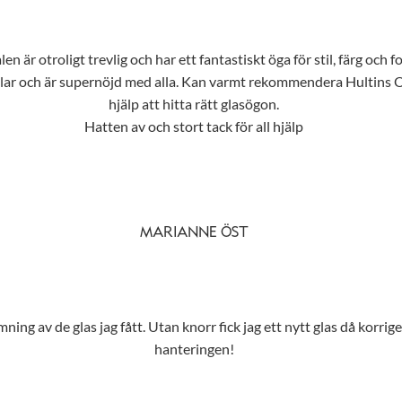
n är otroligt trevlig och har ett fantastiskt öga för stil, färg och f
tilar och är supernöjd med alla. Kan varmt rekommendera Hultins Opt
hjälp att hitta rätt glasögon.
Hatten av och stort tack för all hjälp
MARIANNE ÖST
ing av de glas jag fått. Utan knorr fick jag ett nytt glas då korrig
hanteringen!