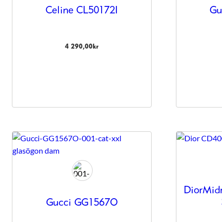
anpassat innehåll
Celine CL50172I
Gu
och erbjudanden.
4 290,00
kr
DiorMidn
Gucci GG1567O