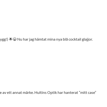
gg!) 🌟😁 Nu har jag hämtat mina nya blå cocktail glajjor.
 av ett annat märke. Hultins Optik har hanterat ”mitt case”