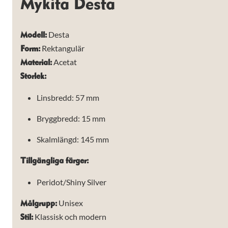
Mykita Desta
Desta
Modell:
Rektangulär
Form:
Acetat
Material:
Storlek:
Linsbredd: 57 mm
Bryggbredd: 15 mm
Skalmlängd: 145 mm
Tillgängliga färger:
Peridot/Shiny Silver
Nödvändiga
Unisex
Målgrupp:
Dessa kakor
Klassisk och modern
Stil:
går inte att