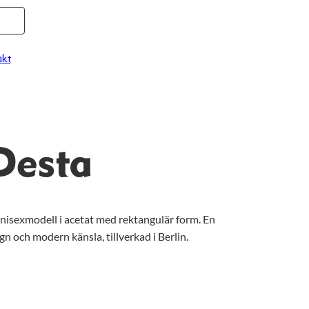
kt
Desta
nisexmodell i acetat med rektangulär form. En
n och modern känsla, tillverkad i Berlin.