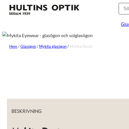
Gla
Hem
/
Glasögon
/
Mykita glasögon
/
Mykita Desta
BESKRIVNING