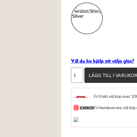
Vill du ha hjälp att välja glas?
Mykita
LÄGG TILL I VARUKO
Desta
mängd
Fri frakt vid köp över 10
Fri hemleverans vid köp