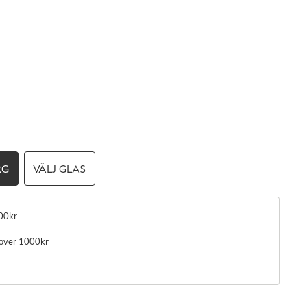
RG
VÄLJ GLAS
00kr
 över 1000kr