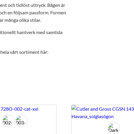
nt och tidlöst uttryck. Bågen är
gd och en följsam passform. Formen
r många olika stilar.
ditionellt hantverk med samtida
hela vårt sortiment här: