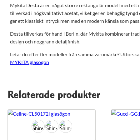
hemsida ska
Mykita Desta är en något större rektangulär modell med ett re
prestera så
tillverkad i högkvalitativt acetat, vilket ger en behaglig tyn
bra som
ger ett klassiskt intryck men med en modern känsla som passa
möjligt under
ditt besök.
Om du nekar
Desta tillverkas för hand i Berlin, där Mykita kombinerar tra
de här
design och noggrann detaljfinish.
kakorna
kommer viss
Letar du efter fler modeller från samma varumärke? Utforska 
funktionalitet
MYKITA glasögon
att försvinna
från
hemsidan.
Relaterade produkter
Marknadsföring
Genom att dela
med dig av dina
intressen och ditt
beteende när du
surfar ökar du
chansen att få se
personligt