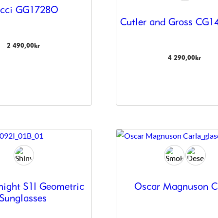
cci GG1728O
Cutler and Gross CG1
2 490,00
kr
4 290,00
kr
ight S1I Geometric
Oscar Magnuson C
Sunglasses