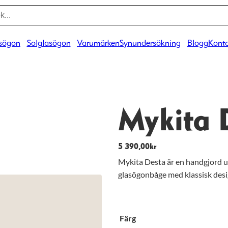
sögon
Solglasögon
Varumärken
Synundersökning
Blogg
Konta
Mykita 
5 390,00
kr
Mykita Desta är en handgjord u
glasögonbåge med klassisk desig
Färg