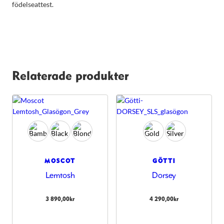
födelseattest.
Relaterade produkter
MOSCOT
GÖTTI
Lemtosh
Dorsey
3 890,00
kr
4 290,00
kr