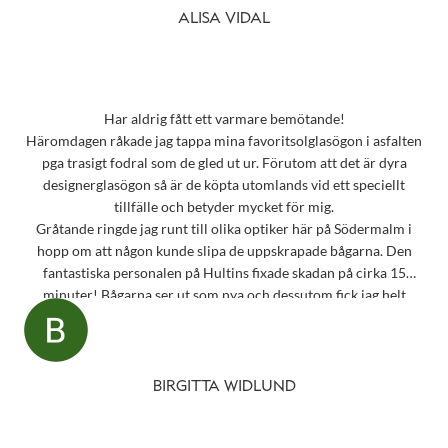
ALISA VIDAL
Har aldrig fått ett varmare bemötande!
Häromdagen råkade jag tappa mina favoritsolglasögon i asfalten
pga trasigt fodral som de gled ut ur. Förutom att det är dyra
designerglasögon så är de köpta utomlands vid ett speciellt
tillfälle och betyder mycket för mig.
Gråtande ringde jag runt till olika optiker här på Södermalm i
hopp om att någon kunde slipa de uppskrapade bågarna. Den
fantastiska personalen på Hultins fixade skadan på cirka 15
minuter! Bågarna ser ut som nya och dessutom fick jag helt
oväntat en underbar gåva – ett sprillans nytt fodral från samma
märke som mina solglasögon! Vilken fantastisk service! Kommer
aldrig att glömma det otroligt fina bemötandet.
Snart behöver jag boka tid för en synundersökning och jag vet
BIRGITTA WIDLUND
precis vart jag ska vända mig!