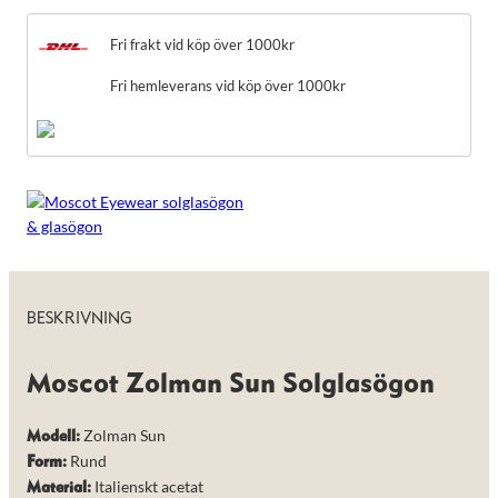
taget ska
fungera.
mängd
Fri frakt vid köp över 1000kr
Fri hemleverans vid köp över 1000kr
Statistik
För att vi ska
kunna
förbättra
hemsidans
funktionalitet
och
uppbyggnad,
baserat på
hur hemsidan
används.
BESKRIVNING
Upplevelse
För att vår
Moscot Zolman Sun Solglasögon
hemsida ska
prestera så
bra som
Zolman Sun
Modell:
möjligt under
Rund
Form:
ditt besök.
Italienskt acetat
Om du nekar
Material: