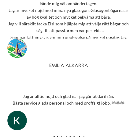
kände mig väl omhändertagen.
Jag är mycket nöjd med mina nya glasögon. Glasögonbågarna är
av hög kvalitet och mycket bekväma att bära.
Jag vill särskilt tacka Elsi som hjälpte mig att välja rätt bågar och
såg till att passformen var perfekt.
Sammanfattningsvis var min upplevelse på mycket positiv. Jag
rekommenderar starkt detta ställe till alla som behöver
synundersökning eller nya glasögon.
Tack 💗
EMILIA ALKARRA
Jag är alltid nöjd och glad när jag går ut därifrån.
Bästa service glada personal och med proffsigt jobb. 🫶🫶🫶