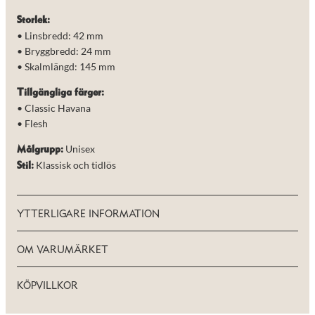
de här
kakorna
Storlek:
kommer viss
• Linsbredd: 42 mm
funktionalitet
• Bryggbredd: 24 mm
att försvinna
• Skalmlängd: 145 mm
från
hemsidan.
Tillgängliga färger:
• Classic Havana
• Flesh
Marknadsföring
Genom att dela
med dig av dina
Unisex
Målgrupp:
intressen och ditt
Klassisk och tidlös
Stil:
beteende när du
surfar ökar du
chansen att få se
personligt
YTTERLIGARE INFORMATION
anpassat innehåll
och erbjudanden.
OM VARUMÄRKET
KÖPVILLKOR