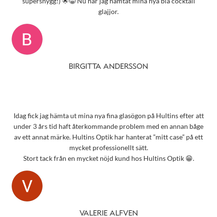
supersnygg!) 🌟😁 Nu har jag hämtat mina nya blå cocktail
glajjor.
BIRGITTA ANDERSSON
Idag fick jag hämta ut mina nya fina glasögon på Hultins efter att
under 3 års tid haft återkommande problem med en annan båge
av ett annat märke. Hultins Optik har hanterat ”mitt case” på ett
mycket professionellt sätt.
Stort tack från en mycket nöjd kund hos Hultins Optik 😁.
VALERIE ALFVEN