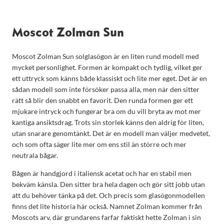
Moscot Zolman Sun
Moscot Zolman Sun solglasögon är en liten rund modell med
mycket personlighet. Formen är kompakt och tydlig, vilket ger
ett uttryck som känns både klassiskt och lite mer eget. Det är en
sådan modell som inte försöker passa alla, men när den sitter
rätt så blir den snabbt en favorit. Den runda formen ger ett
mjukare intryck och fungerar bra om du vill bryta av mot mer
kantiga ansiktsdrag. Trots sin storlek känns den aldrig för liten,
utan snarare genomtänkt. Det är en modell man väljer medvetet,
och som ofta säger lite mer om ens stil än större och mer
neutrala bågar.
Bågen är handgjord i italiensk acetat och har en stabil men
bekväm känsla. Den sitter bra hela dagen och gör sitt jobb utan
att du behöver tänka på det. Och precis som glasögonmodellen
finns det lite historia här också. Namnet Zolman kommer från
Moscots arv, där grundarens farfar faktiskt hette Zolman i sin