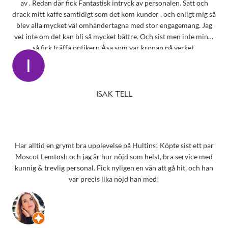
av . Redan där fick Fantastisk intryck av personalen. Satt och
drack mitt kaffe samtidigt som det kom kunder , och enligt mig så
blev alla mycket väl omhändertagna med stor engagemang. Jag
vet inte om det kan bli så mycket bättre. Och sist men inte minst
så fick träffa optikern Åsa som var kronan på verket.
ISAK TELL
Har alltid en grymt bra upplevelse på Hultins! Köpte sist ett par
Moscot Lemtosh och jag är hur nöjd som helst, bra service med
kunnig & trevlig personal. Fick nyligen en vän att gå hit, och han
var precis lika nöjd han med!