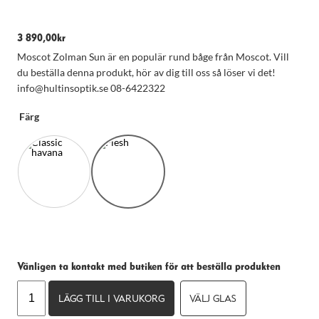
3 890,00
kr
Moscot Zolman Sun är en populär rund båge från Moscot. Vill
du beställa denna produkt, hör av dig till oss så löser vi det!
info@hultinsoptik.se 08-6422322
Färg
Nödvändiga
Dessa kakor
går inte att
välja bort.
Vänligen ta kontakt med butiken för att beställa produkten
De behövs
för att
Moscot
hemsidan
LÄGG TILL I VARUKORG
VÄLJ GLAS
Zolman
över huvud
Sun