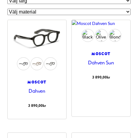
MOSCOT
Dahven Sun
3 890,00
kr
MOSCOT
Dahven
Nödvändiga
Dessa kakor
3 890,00
kr
går inte att
välja bort.
De behövs
för att
hemsidan
över huvud