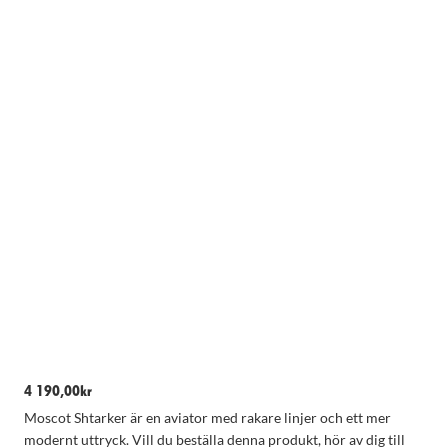
Nödvändiga
Dessa kakor
går inte att
välja bort.
De behövs
4 190,00
kr
för att
hemsidan
Moscot Shtarker är en aviator med rakare linjer och ett mer
över huvud
modernt uttryck. Vill du beställa denna produkt, hör av dig till