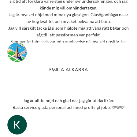
sig tid att förklara varje steg under synundersökningen, och jag
kände mig väl omhändertagen.
Jag är mycket nöjd med mina nya glasögon. Glasögonbågarna är
av hög kvalitet och mycket bekväma att bära.
Jag vill särskilt tacka Elsi som hjälpte mig att välja rätt bågar och
såg till att passformen var perfekt.
Sammanfattningsvis var min upplevelse på mycket positiv. Jag
rekommenderar starkt detta ställe till alla som behöver
synundersökning eller nya glasögon.
Tack 💗
EMILIA ALKARRA
Jag är alltid nöjd och glad när jag går ut därifrån.
Bästa service glada personal och med proffsigt jobb. 🫶🫶🫶