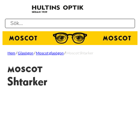
Hem
/
Glasögon
/
Moscot glasögon
/
Moscot Shtarker
MOSCOT
Shtarker