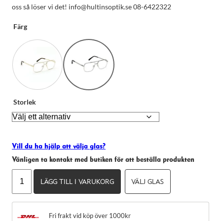
taget ska
oss så löser vi det! info@hultinsoptik.se 08-6422322
fungera.
Färg
Statistik
För att vi ska
kunna
förbättra
hemsidans
funktionalitet
och
uppbyggnad,
Storlek
baserat på
hur hemsidan
används.
Vill du ha hjälp att välja glas?
Upplevelse
Vänligen ta kontakt med butiken för att beställa produkten
För att vår
Moscot
hemsida ska
LÄGG TILL I VARUKORG
VÄLJ GLAS
prestera så
Shtarker
bra som
mängd
möjligt under
ditt besök.
Fri frakt vid köp över 1000kr
Om du nekar