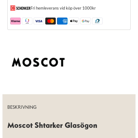
de här
Fri hemleverans vid köp över 1000kr
kakorna
kommer viss
funktionalitet
att försvinna
från
hemsidan.
Marknadsföring
Genom att dela
med dig av dina
intressen och ditt
beteende när du
surfar ökar du
chansen att få se
personligt
anpassat innehåll
och erbjudanden.
BESKRIVNING
Moscot Shtarker Glasögon