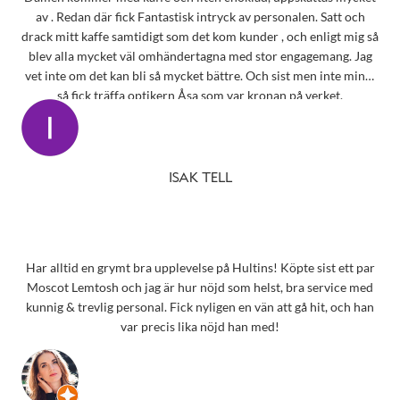
av . Redan där fick Fantastisk intryck av personalen. Satt och
drack mitt kaffe samtidigt som det kom kunder , och enligt mig så
blev alla mycket väl omhändertagna med stor engagemang. Jag
vet inte om det kan bli så mycket bättre. Och sist men inte minst
så fick träffa optikern Åsa som var kronan på verket.
ISAK TELL
Har alltid en grymt bra upplevelse på Hultins! Köpte sist ett par
Moscot Lemtosh och jag är hur nöjd som helst, bra service med
kunnig & trevlig personal. Fick nyligen en vän att gå hit, och han
var precis lika nöjd han med!